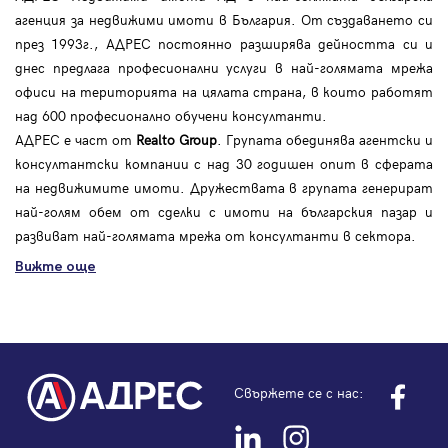
агенция за недвижими имоти в България. От създаването си
през 1993г., АДРЕС постоянно разширява дейността си и
днес предлага професионални услуги в най-голямата мрежа
офиси на територията на цялата страна, в които работят
над 600 професионално обучени консултанти.
АДРЕС е част от
Realto Group
. Групата обединява агентски и
консултантски компании с над 30 годишен опит в сферата
на недвижимите имоти. Дружествата в групата генерират
най-голям обем от сделки с имоти на българския пазар и
развиват най-голямата мрежа от консултанти в сектора.
Вижте още
Свържете се с нас: