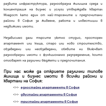
развита инфраструктура, разнообразна жилищна среда и
концентрация на бизнес и услуги утвърждава квартал
Младост като един от най-търсените и предпочитани
райони в София за живеене, работа и инвестиции в
недвижими имоти.
Независимо дали търсите уютно студио, просторен
апартамент или къща, старо или ново строителство,
обзаведени или необзаведени, обявите ни включват
разнообразни имоти с функционално разпределение, които
отговарят на различни бюджети и предпочитания.
При нас може да откриете различни типове
жилища и бизнес имоти в всички райони и
квартали на София:
<>>
едностайни апартаменти в София
<>>
двустайни апартаменти в София
<>>
тристайни апартаменти в София