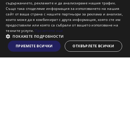
Защо да отдам имот с Адрес?
съдържанието, рекламите и да анализираме нашия трафик.
Също така споделяме информация за използването на нашия
Наши офиси
сайт от ваша страна с нашите партньори за реклама и анализи,
Кариери
които може да я комбинират с друга информация, която сте им
предоставили или която са събрали от вашето използване на
Кои сме ние?
техните услуги.
Прочетете още
Франчайз
ПОКАЖЕТЕ ПОДРОБНОСТИ
Блог
ПРИЕМЕТЕ ВСИЧКИ
ОТХВЪРЛЕТЕ ВСИЧКИ
Виж на картата
Искаш ли да получаваш актуална информация за пазара
на недвижими имоти?
Абонирам се
НАЙ-ПОПУЛЯРНИ ТЪРСЕНИЯ: