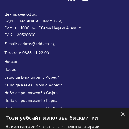
Централен офис:
АДРЕС Недвижими имоти АД
София - 1000, пл. Света Неделя 4, ет. 6
ЕИК: 130520890
Е-mail:
address@address.bg
Телефон:
0888 11 22 00
Начало
Наеми
Защо да купя имот с Адрес?
Защо да наема имот с Адрес?
Ново строителство София
Ново строителство Варна
Ново строителство Пловдив
×
Ново строителство Бургас
Този уебсайт използва бисквитки
Защо да продам имот с Адрес?
Ние използваме бисквитки, за да персонализираме