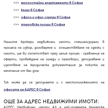
<>>
многостайни апартаменти в София
<>>
къщи в София
<>>
офиси и офис сгради в София
<>>
търговски площи в София
Нашите брокери недвижими имоти, специализирали в
процеса на избор, договаряне и осъществяване на сделки с
имоти, ще ви съпътстват през целия процес - сравнение на
оферти, провеждане на огледи и преговори, запознаване и
изготвяне на юридическа документация за покупка на
мечтания от вас дом.
Тук може да се запознаете и с местоположението на
.
офисите на АДРЕС в София
ОЩЕ ЗА АДРЕС НЕДВИЖИМИ ИМОТИ:
АДРЕС Недвижими имоти АД е най-голямата българска