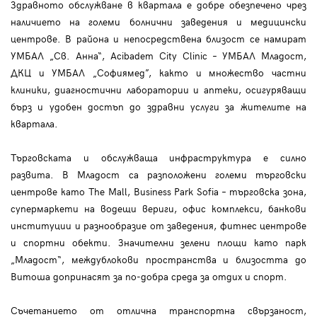
Здравното обслужване в квартала е добре обезпечено чрез
наличието на големи болнични заведения и медицински
центрове. В района и непосредствена близост се намират
УМБАЛ „Св. Анна“, Acibadem City Clinic – УМБАЛ Младост,
ДКЦ и УМБАЛ „Софиямед”, както и множество частни
клиники, диагностични лаборатории и аптеки, осигуряващи
бърз и удобен достъп до здравни услуги за жителите на
квартала.
Търговската и обслужваща инфраструктура е силно
развита. В Младост са разположени големи търговски
центрове като The Mall, Business Park Sofia – търговска зона,
супермаркети на водещи вериги, офис комплекси, банкови
институции и разнообразие от заведения, фитнес центрове
и спортни обекти. Значителни зелени площи като парк
„Младост“, междублокови пространства и близостта до
Витоша допринасят за по-добра среда за отдих и спорт.
Съчетанието от отлична транспортна свързаност,