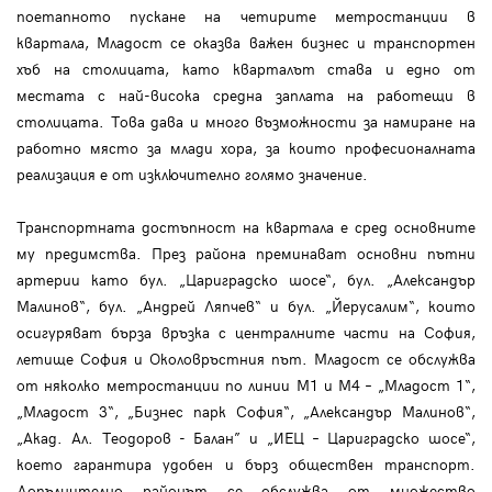
поетапното пускане на четирите метростанции в
квартала, Младост се оказва важен бизнес и транспортен
хъб на столицата, като кварталът става и едно от
местата с най-висока средна заплата на работещи в
столицата. Това дава и много възможности за намиране на
работно място за млади хора, за които професионалната
реализация е от изключително голямо значение.
Транспортната достъпност на квартала е сред основните
му предимства. През района преминават основни пътни
артерии като бул. „Цариградско шосе“, бул. „Александър
Малинов“, бул. „Андрей Ляпчев“ и бул. „Йерусалим“, които
осигуряват бърза връзка с централните части на София,
летище София и Околовръстния път. Младост се обслужва
от няколко метростанции по линии М1 и М4 – „Младост 1“,
„Младост 3“, „Бизнес парк София“, „Александър Малинов“,
„Акад. Ал. Теодоров - Балан” и „ИЕЦ – Цариградско шосе“,
което гарантира удобен и бърз обществен транспорт.
Допълнително районът се обслужва от множество