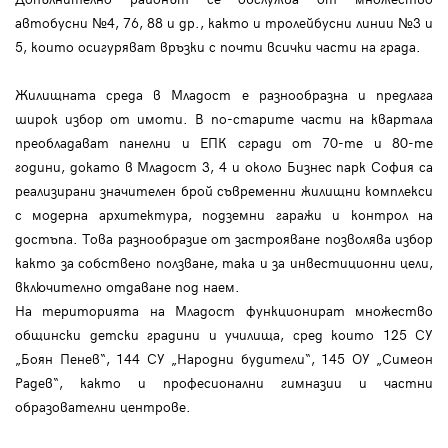
автобусни №4, 76, 88 и др., както и тролейбусни линии №3 и
5, които осигуряват връзки с почти всички части на града.
Жилищната среда в Младост е разнообразна и предлага
широк избор от имоти. В по-старите части на квартала
преобладават панелни и ЕПК сгради от 70-те и 80-те
години, докато в Младост 3, 4 и около Бизнес парк София са
реализирани значителен брой съвременни жилищни комплекси
с модерна архитектура, подземни гаражи и контрол на
достъпа. Това разнообразие от застрояване позволява избор
както за собствено ползване, така и за инвестиционни цели,
включително отдаване под наем.
На територията на Младост функционират множество
общински детски градини и училища, сред които 125 СУ
„Боян Пенев“, 144 СУ „Народни будители“, 145 ОУ „Симеон
Радев“, както и професионални гимназии и частни
образователни центрове.