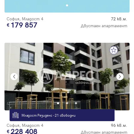
София, Младост 4
72 кв.м.
179 857
Двустаен апартамент
Младост Резиденс - 21 свободни
София, Младост 4
96 кв.м.
228 408
Двустаен апартамент