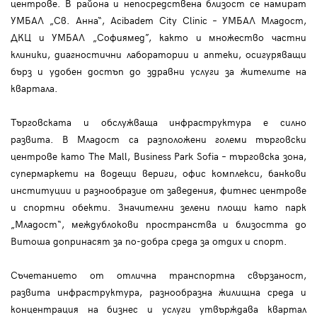
центрове. В района и непосредствена близост се намират
УМБАЛ „Св. Анна“, Acibadem City Clinic – УМБАЛ Младост,
ДКЦ и УМБАЛ „Софиямед”, както и множество частни
клиники, диагностични лаборатории и аптеки, осигуряващи
бърз и удобен достъп до здравни услуги за жителите на
квартала.
Търговската и обслужваща инфраструктура е силно
развита. В Младост са разположени големи търговски
центрове като The Mall, Business Park Sofia – търговска зона,
супермаркети на водещи вериги, офис комплекси, банкови
институции и разнообразие от заведения, фитнес центрове
и спортни обекти. Значителни зелени площи като парк
„Младост“, междублокови пространства и близостта до
Витоша допринасят за по-добра среда за отдих и спорт.
Съчетанието от отлична транспортна свързаност,
развита инфраструктура, разнообразна жилищна среда и
концентрация на бизнес и услуги утвърждава квартал