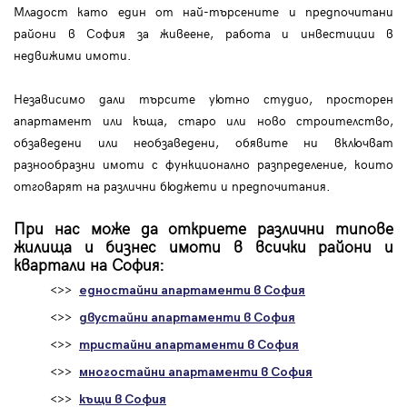
Младост като един от най-търсените и предпочитани
райони в София за живеене, работа и инвестиции в
недвижими имоти.
Независимо дали търсите уютно студио, просторен
апартамент или къща, старо или ново строителство,
обзаведени или необзаведени, обявите ни включват
разнообразни имоти с функционално разпределение, които
отговарят на различни бюджети и предпочитания.
При нас може да откриете различни типове
жилища и бизнес имоти в всички райони и
квартали на София:
<>>
едностайни апартаменти в София
<>>
двустайни апартаменти в София
<>>
тристайни апартаменти в София
<>>
многостайни апартаменти в София
<>>
къщи в София