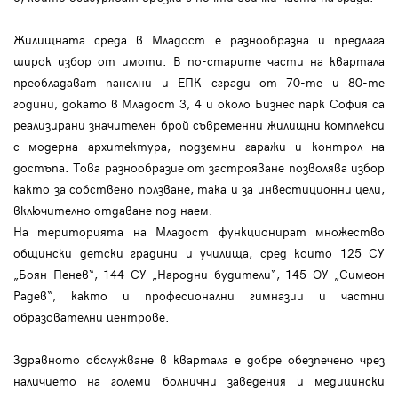
Жилищната среда в Младост е разнообразна и предлага
широк избор от имоти. В по-старите части на квартала
преобладават панелни и ЕПК сгради от 70-те и 80-те
години, докато в Младост 3, 4 и около Бизнес парк София са
реализирани значителен брой съвременни жилищни комплекси
с модерна архитектура, подземни гаражи и контрол на
достъпа. Това разнообразие от застрояване позволява избор
както за собствено ползване, така и за инвестиционни цели,
включително отдаване под наем.
На територията на Младост функционират множество
общински детски градини и училища, сред които 125 СУ
„Боян Пенев“, 144 СУ „Народни будители“, 145 ОУ „Симеон
Радев“, както и професионални гимназии и частни
образователни центрове.
Здравното обслужване в квартала е добре обезпечено чрез
наличието на големи болнични заведения и медицински