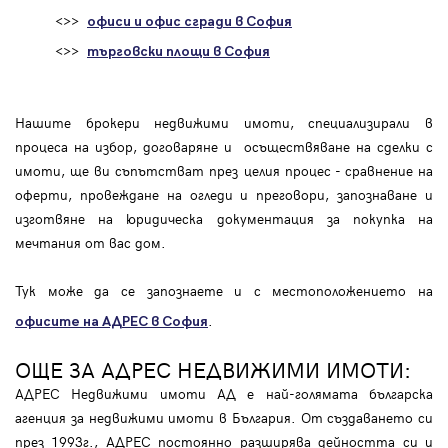
<>>
офиси и офис сгради в София
<>>
търговски площи в София
Нашите брокери недвижими имоти, специализирали в
процеса на избор, договаряне и осъществяване на сделки с
имоти, ще ви съпътстват през целия процес - сравнение на
оферти, провеждане на огледи и преговори, запознаване и
изготвяне на юридическа документация за покупка на
мечтания от вас дом.
Тук може да се запознаете и с местоположението на
.
офисите на АДРЕС в София
ОЩЕ ЗА АДРЕС НЕДВИЖИМИ ИМОТИ:
АДРЕС Недвижими имоти АД е най-голямата българска
агенция за недвижими имоти в България. От създаването си
през 1993г., АДРЕС постоянно разширява дейността си и