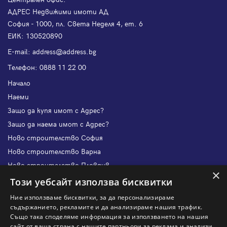
АДРЕС Недвижими имоти АД
София - 1000, пл. Света Неделя 4, ет. 6
ЕИК: 130520890
Е-mail:
address@address.bg
Телефон:
0888 11 22 00
Начало
Наеми
Защо да купя имот с Адрес?
Защо да наема имот с Адрес?
Ново строителство София
Ново строителство Варна
Ново строителство Пловдив
×
Ново строителство Бургас
Този уебсайт използва бисквитки
Защо да продам имот с Адрес?
Ние използваме бисквитки, за да персонализираме
Защо да отдам имот с Адрес?
съдържанието, рекламите и да анализираме нашия трафик.
Също така споделяме информация за използването на нашия
Наши офиси
сайт от ваша страна с нашите партньори за реклама и анализи,