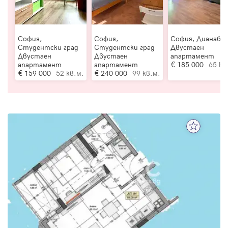
София,
София,
София, Дианаба
Студентски град
Студентски град
Двустаен
Двустаен
Двустаен
апартамент
апартамент
апартамент
185 000
65 кв
159 000
52 кв.м.
240 000
99 кв.м.