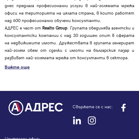
днес предлага професионални услуги в най-голямата мрежа
офиси на територията на цялата страна, в които работят
над 600 професионално обучени консултанти.
АДРЕС е част от
Realto Group
. Групата обединява агентски и
консултантски компании с над 30 годишен опит в сферата
на недвижимите имоти. Дружествата в групата генерират
най-голям обем от сделки с имоти на българския пазар и
развиват най-голямата мрежа от консултанти в сектора.
Вижте още
Свържете се с нас:
Централен офис: