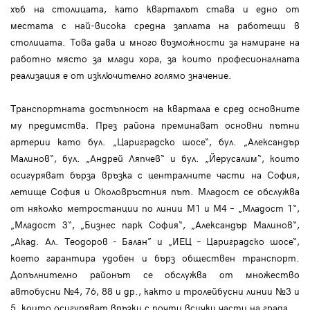
хъб на столицата, като кварталът става и едно от
местата с най-висока средна заплата на работещи в
столицата. Това дава и много възможности за намиране на
работно място за млади хора, за които професионалната
реализация е от изключително голямо значение.
Транспортната достъпност на квартала е сред основните
му предимства. През района преминават основни пътни
артерии като бул. „Цариградско шосе“, бул. „Александър
Малинов“, бул. „Андрей Ляпчев“ и бул. „Йерусалим“, които
осигуряват бърза връзка с централните части на София,
летище София и Околовръстния път. Младост се обслужва
от няколко метростанции по линии М1 и М4 – „Младост 1“,
„Младост 3“, „Бизнес парк София“, „Александър Малинов“,
„Акад. Ал. Теодоров - Балан” и „ИЕЦ – Цариградско шосе“,
което гарантира удобен и бърз обществен транспорт.
Допълнително районът се обслужва от множество
автобусни №4, 76, 88 и др., както и тролейбусни линии №3 и
5, които осигуряват връзки с почти всички части на града.