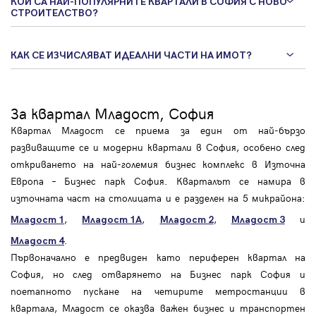
КОИ СА НАЙ-ПОПУЛЯРНИТЕ КВАРТАЛИ В СОФИЯ С НОВО
СТРОИТЕЛСТВО?
КАК СЕ ИЗЧИСЛЯВАТ ИДЕАЛНИ ЧАСТИ НА ИМОТ?
За квартал Младост, София
Квартал Младост се приема за един от най-бързо
развиващите се и модерни квартали в София, особено след
откриването на най-големия бизнес комплекс в Източна
Европа – Бизнес парк София. Кварталът се намира в
източната част на столицата и е разделен на 5 микрайона:
,
,
,
и
Младост 1
Младост 1А
Младост 2
Младост 3
.
Младост 4
Първоначално е предвиден като периферен квартал на
София, но след отварянето на Бизнес парк София и
поетапното пускане на четирите метростанции в
квартала, Младост се оказва важен бизнес и транспортен