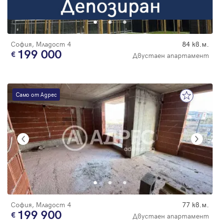
Парола
София, Младост 4
84 кв.м.
199 000
Двустаен апартамент
Вход с имейл
Само от Адрес
Забравена парола
Регистрация
София, Младост 4
77 кв.м.
199 900
Двустаен апартамент