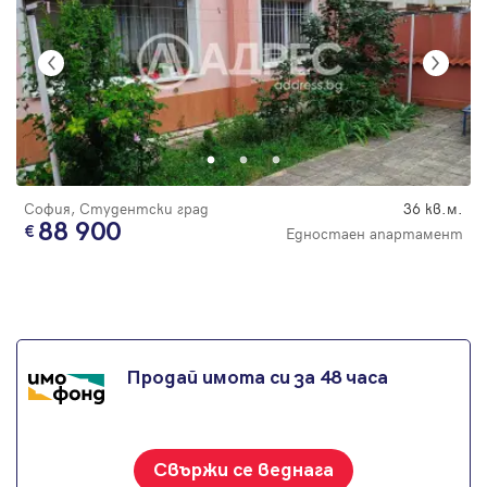
София, Студентски град
36 кв.м.
88 900
Едностаен апартамент
Продай имота си за 48 часа
Свържи се веднага