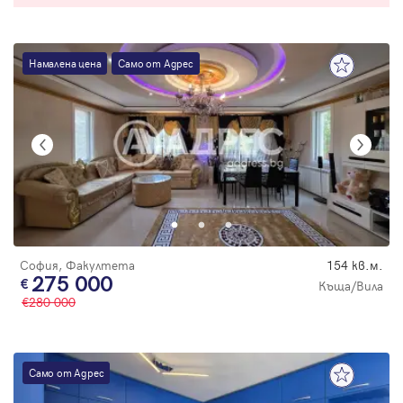
Намалена цена
Само от Адрес
София, Факултета
154 кв.м.
275 000
Къща/Вила
280 000
Само от Адрес