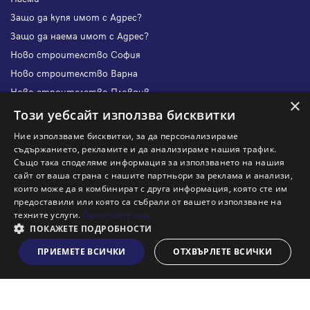
Защо да купя имот с Адрес?
Защо да наема имот с Адрес?
Ново строителство София
Ново строителство Варна
Ново строителство Пловдив
×
Ново строителство Бургас
Този уебсайт използва бисквитки
Защо да продам имот с Адрес?
Ние използваме бисквитки, за да персонализираме
Защо да отдам имот с Адрес?
съдържанието, рекламите и да анализираме нашия трафик.
Също така споделяме информация за използването на нашия
Наши офиси
сайт от ваша страна с нашите партньори за реклама и анализи,
Кариери
които може да я комбинират с друга информация, която сте им
предоставили или която са събрали от вашето използване на
Кои сме ние?
техните услуги.
Прочетете още
Франчайз
ПОКАЖЕТЕ ПОДРОБНОСТИ
Блог
ПРИЕМЕТЕ ВСИЧКИ
ОТХВЪРЛЕТЕ ВСИЧКИ
Виж на картата
Искаш ли да получаваш актуална информация за пазара
на недвижими имоти?