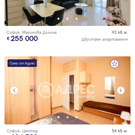
София, Малинова Долина
93 кв.м.
255 000
Двустаен апартамент
Само от Адрес
София, Център
54 кв.м.