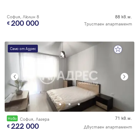
София, Люлин 8
88 кв.м.
200 000
Тристаен апартамент
Само от Адрес
71 кв.м.
Новo
София, Лагера
222 000
Двустаен апартамент