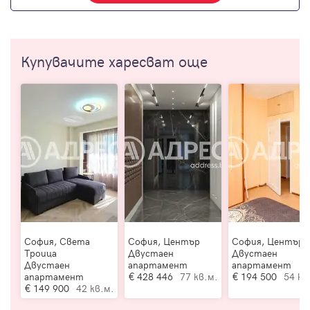
Купувачите харесват още
София, Света
София, Център
София, Център
Троица
Двустаен
Двустаен
Двустаен
апартамент
апартамент
апартамент
428 446
77 кв.м.
194 500
54 кв
149 900
42 кв.м.