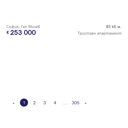
София, Гео Милев
85 кв.м.
253 000
Тристаен апартамент
«
1
2
3
4
...
305
»