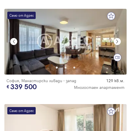
Само от Адрес
София, Манастирски ливади - запад
129 кв.м.
339 500
Многостаен апартамент
Само от Адрес