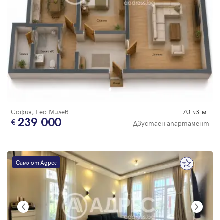
София, Гео Милев
70 кв.м.
239 000
Двустаен апартамент
Само от Адрес