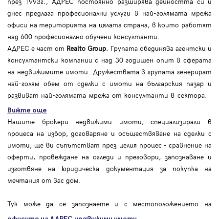
през 1993г., АДРЕС постоянно разширява дейността си и
днес предлага професионални услуги в най-голямата мрежа
офиси на територията на цялата страна, в които работят
над 600 професионално обучени консултанти.
АДРЕС е част от
Realto Group
. Групата обединява агентски и
консултантски компании с над 30 годишен опит в сферата
на недвижимите имоти. Дружествата в групата генерират
най-голям обем от сделки с имоти на българския пазар и
развиват най-голямата мрежа от консултанти в сектора.
Вижте още
Нашите брокери недвижими имоти, специализирали в
процеса на избор, договаряне и осъществяване на сделки с
имоти, ще ви съпътстват през целия процес - сравнение на
оферти, провеждане на огледи и преговори, запознаване и
изготвяне на юридическа документация за покупка на
мечтания от вас дом.
Тук може да се запознаете и с местоположението на
.
офисите на АДРЕС
недвижими имоти