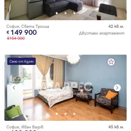
Парола
София, Света Троица
42 кв.м.
149 900
Двустаен апартамент
154 000
Вход с имейл
Забравена парола
Само от Адрес
Регистрация
София, Иван Вазов
45 кв.м.