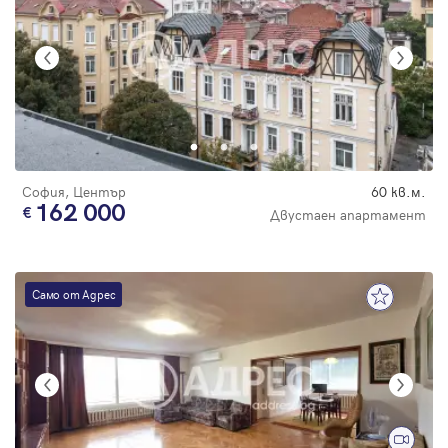
София, Център
60 кв.м.
162 000
Двустаен апартамент
Само от Адрес