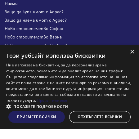
Наеми
Защо да купя имот с Адрес?
Защо да наема имот с Адрес?
Ново строителство София
Ново строителство Варна
Ново строителство Пловдив
×
Ново строителство Бургас
Този уебсайт използва бисквитки
Защо да продам имот с Адрес?
Ние използваме бисквитки, за да персонализираме
Защо да отдам имот с Адрес?
съдържанието, рекламите и да анализираме нашия трафик.
Също така споделяме информация за използването на нашия
Наши офиси
сайт от ваша страна с нашите партньори за реклама и анализи,
Кариери
които може да я комбинират с друга информация, която сте им
предоставили или която са събрали от вашето използване на
Кои сме ние?
техните услуги.
Прочетете още
Франчайз
ПОКАЖЕТЕ ПОДРОБНОСТИ
Блог
ПРИЕМЕТЕ ВСИЧКИ
ОТХВЪРЛЕТЕ ВСИЧКИ
Виж на картата
Искаш ли да получаваш актуална информация за пазара
на недвижими имоти?