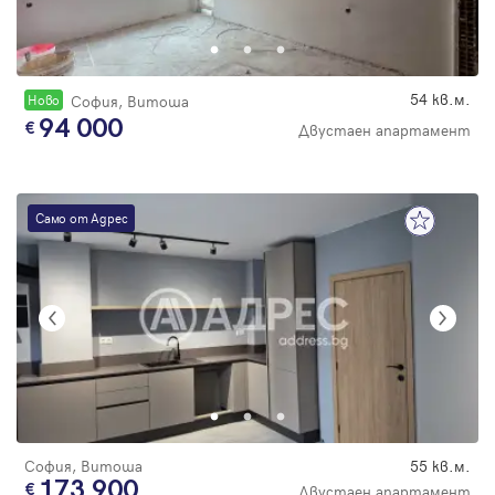
Парола
54 кв.м.
Новo
София, Витоша
94 000
Двустаен апартамент
Вход с имейл
Забравена парола
Само от Адрес
Регистрация
София, Витоша
55 кв.м.
173 900
Двустаен апартамент