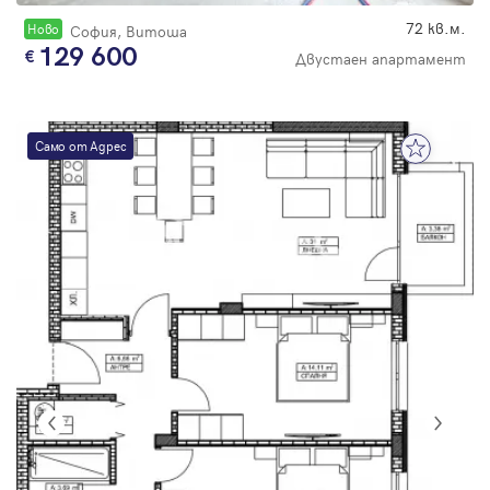
72 кв.м.
Новo
София, Витоша
129 600
Двустаен апартамент
Само от Адрес