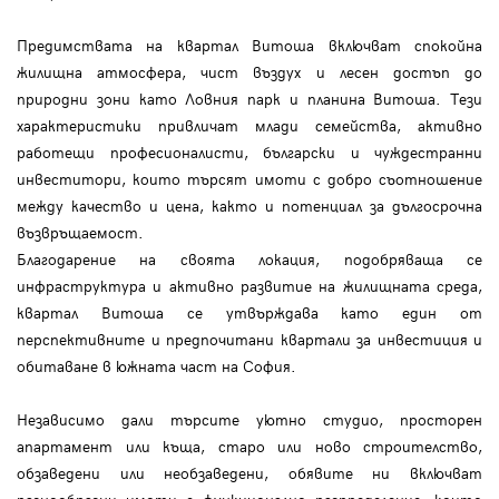
Предимствата на квартал Витоша включват спокойна
жилищна атмосфера, чист въздух и лесен достъп до
природни зони като Ловния парк и планина Витоша. Тези
характеристики привличат млади семейства, активно
работещи професионалисти, български и чуждестранни
инвеститори, които търсят имоти с добро съотношение
между качество и цена, както и потенциал за дългосрочна
възвръщаемост.
Благодарение на своята локация, подобряваща се
инфраструктура и активно развитие на жилищната среда,
квартал Витоша се утвърждава като един от
перспективните и предпочитани квартали за инвестиция и
обитаване в южната част на София.
Независимо дали търсите уютно студио, просторен
апартамент или къща, старо или ново строителство,
обзаведени или необзаведени, обявите ни включват