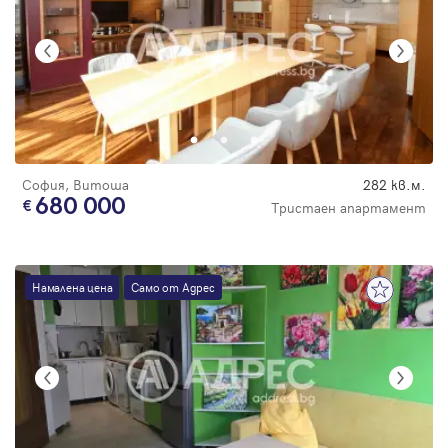
София, Витоша
282 кв.м.
680 000
Тристаен апартамент
Намалена цена
Само от Адрес