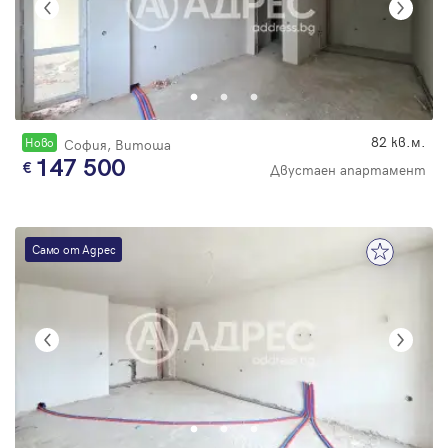
82 кв.м.
Новo
София, Витоша
147 500
Двустаен апартамент
Само от Адрес