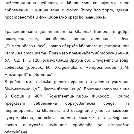
инвестиционна дейност, а кварталът се оформя като
съвременна жилищна зона с фокус върху комфорт, зелени
пространства и функционално градско планиране.
Транспортната достъпност на квартал Витоша е добре
осигурена чрез основната пътна артерия – бул.
„Симеоновско шосе“, която свързва квартала с централните
части на столицата. През него преминават автобусни линии
67, 102,111 и 120, осигуряващи връзка със Студентски град,
софийски зоопарк, кв. Хладилника и метростанции „Г.М.
Димитров“ и „Витоша“.
В района има няколко детски градини и частни училища,
включително ЧДГ „Щастливата къща“, Британското училище
в София и ЧСУ "Константин-Кирил Философ", които
предлагат съвременна образователна среда. На
територията на квартала и в съседните зони се намират
супермаркети, аптеки, спортни комплекси и заведения,
което осигурява нужните удобства за ежедневно
обслужване.