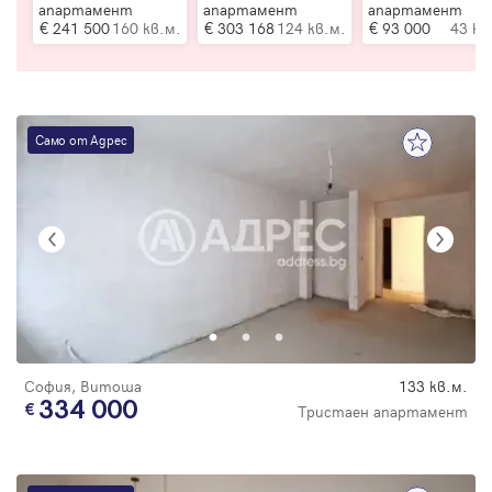
апартамент
апартамент
апартамент
241 500
160 кв.м.
303 168
124 кв.м.
93 000
43 кв
Само от Адрес
София, Витоша
133 кв.м.
334 000
Тристаен апартамент