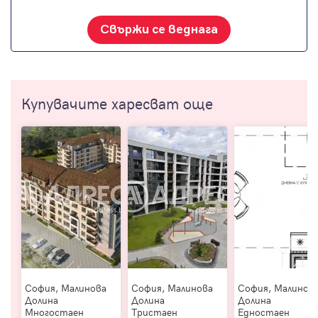
Свържи се веднага
Купувачите харесват още
София, Малинова
София, Малинова
София, Малинов
Долина
Долина
Долина
Многостаен
Тристаен
Едностаен