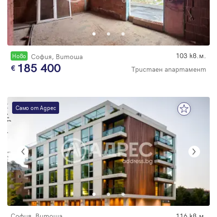
103 кв.м.
Новo
София, Витоша
185 400
Тристаен апартамент
Само от Адрес
София, Витоша
116 кв.м.