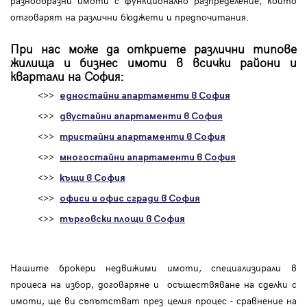
разнообразни имоти с функционално разпределение, които
отговарят на различни бюджети и предпочитания.
При нас може да откриете различни типове
жилища и бизнес имоти в всички райони и
квартали на София:
<>>
едностайни апартаменти в София
<>>
двустайни апартаменти в София
<>>
тристайни апартаменти в София
<>>
многостайни апартаменти в София
<>>
къщи в София
<>>
офиси и офис сгради в София
<>>
търговски площи в София
Нашите брокери недвижими имоти, специализирали в
процеса на избор, договаряне и осъществяване на сделки с
имоти, ще ви съпътстват през целия процес - сравнение на