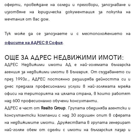
оферти, провеждане на огледи и преговори, запознаване и
изготвяне на юридическа документация за покупка на
мечтания от вас дом.
Тук може да се запознаете и с местоположението на
.
офисите на АДРЕС в София
ОЩЕ ЗА АДРЕС НЕДВИЖИМИ ИМОТИ:
АДРЕС Недвижими имоти АД е най-голямата българска
агенция за недвижими имоти в България. От създаването си
през 1993г., АДРЕС постоянно разширява дейността си и
днес предлага професионални услуги в най-голямата мрежа
офиси на територията на цялата страна, в които работят
над 600 професионално обучени консултанти.
АДРЕС е част от
Realto Group
. Групата обединява агентски и
консултантски компании с над 30 годишен опит в сферата
на недвижимите имоти. Дружествата в групата генерират
най-голям обем от сделки с имоти на българския пазар и