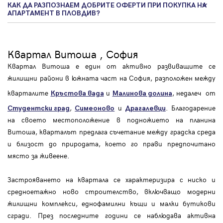
КАК ДА РАЗПОЗНАЕМ ДОБРИТЕ ОФЕРТИ ПРИ ПОКУПКА НА
АПАРТАМЕНТ В ПЛОВДИВ?
Квартал Витоша , София
Квартал Витоша е един от активно развиващите се
жилищни райони в южната част на София, разположен между
кварталите
и
, недалеч от
Кръстова вада
Малинова долина
,
и
. Благодарение
Студентски град
Симеоново
Драгалевци
на своето местоположение в подножието на планина
Витоша, кварталът предлага съчетание между градска среда
и близост до природата, което го прави предпочитано
място за живеене.
Застрояването на квартала се характеризира с ниско и
средноетажно ново строителство, включващо модерни
жилищни комплекси, еднофамилни къщи и малки бутикови
сгради. През последните години се наблюдава активна