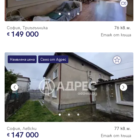
Парола
София, Триъгълника
76 кв.м.
149 000
Етаж от къща
Вход с имейл
Намалена цена
Само от Адрес
Забравена парола
Регистрация
София, Левски
77 кв.м.
147 000
Етаж от къща