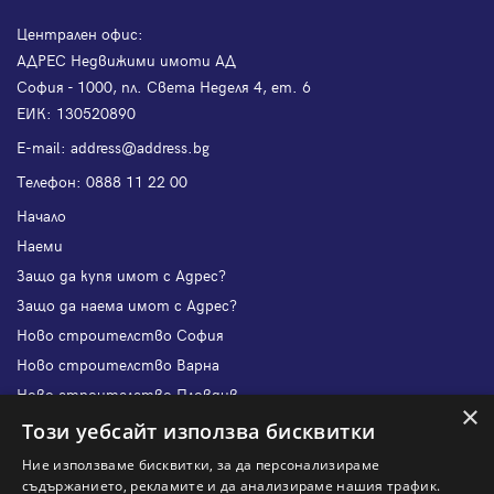
Централен офис:
АДРЕС Недвижими имоти АД
София - 1000, пл. Света Неделя 4, ет. 6
ЕИК: 130520890
Е-mail:
address@address.bg
Телефон:
0888 11 22 00
Начало
Наеми
Защо да купя имот с Адрес?
Защо да наема имот с Адрес?
Ново строителство София
Ново строителство Варна
Ново строителство Пловдив
×
Ново строителство Бургас
Този уебсайт използва бисквитки
Защо да продам имот с Адрес?
Ние използваме бисквитки, за да персонализираме
Защо да отдам имот с Адрес?
съдържанието, рекламите и да анализираме нашия трафик.