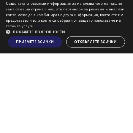
Също така споделяме информация за използването на нашия
Наши офиси
сайт от ваша страна с нашите партньори за реклама и анализи,
Кариери
които може да я комбинират с друга информация, която сте им
предоставили или която са събрали от вашето използване на
Кои сме ние?
техните услуги.
Прочетете още
Франчайз
ПОКАЖЕТЕ ПОДРОБНОСТИ
Блог
ПРИЕМЕТЕ ВСИЧКИ
ОТХВЪРЛЕТЕ ВСИЧКИ
Виж на картата
Искаш ли да получаваш актуална информация за пазара
на недвижими имоти?
Абонирам се
НАЙ-ПОПУЛЯРНИ ТЪРСЕНИЯ:
Общи условия
Политика за "бисквитки"