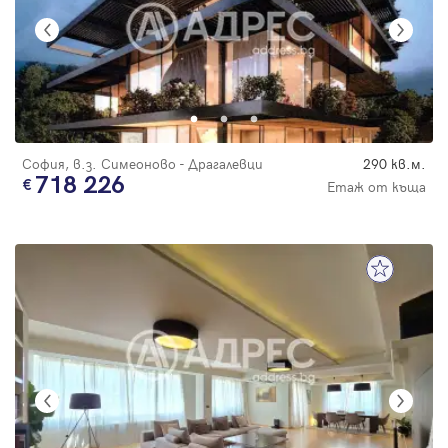
София, в.з. Симеоново - Драгалевци
290 кв.м.
718 226
Етаж от къща