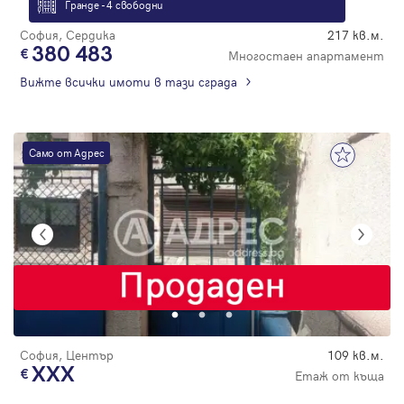
Гранде - 4 свободни
София, Сердика
217 кв.м.
380 483
Многостаен апартамент
Вижте всички имоти в тази сграда
Само от Адрес
София, Център
109 кв.м.
XXX
Етаж от къща