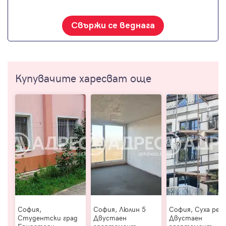
Свържи се веднага
Купувачите харесват още
София,
София, Люлин 5
София, Суха рек
Студентски град
Двустаен
Двустаен