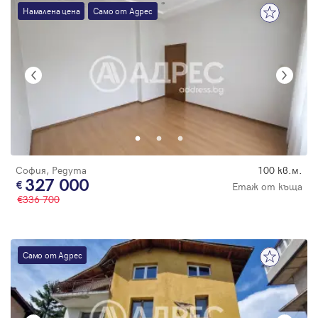
Намалена цена
Само от Адрес
София, Редута
100 кв.м.
327 000
Етаж от къща
336 700
Само от Адрес