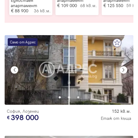
Едностаен
апартамент
апартамент
апартамент
109 000
68 кв.м.
125 550
59 кв
88 900
36 кв.м.
Само от Адрес
София, Лозенец
152 кв.м.
398 000
Етаж от къща