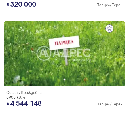
320 000
Парцел/Терен
София, Враждебна
6906 кв.м.
4 544 148
Парцел/Терен