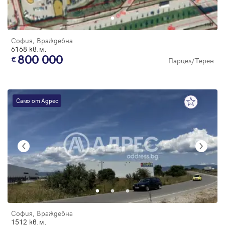
София, Враждебна
6168 кв.м.
800 000
Парцел/Терен
Само от Адрес
София, Враждебна
1512 кв.м.