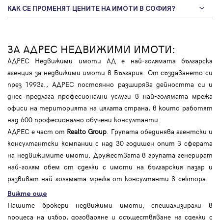
КАК СЕ ПРОМЕНЯТ ЦЕНИТЕ НА ИМОТИ В СОФИЯ?
ЗА АДРЕС НЕДВИЖИМИ ИМОТИ:
АДРЕС Недвижими имоти АД е най-голямата българска
агенция за недвижими имоти в България. От създаването си
през 1993г., АДРЕС постоянно разширява дейността си и
днес предлага професионални услуги в най-голямата мрежа
офиси на територията на цялата страна, в които работят
над 600 професионално обучени консултанти.
АДРЕС е част от
Realto Group
. Групата обединява агентски и
консултантски компании с над 30 годишен опит в сферата
на недвижимите имоти. Дружествата в групата генерират
най-голям обем от сделки с имоти на българския пазар и
развиват най-голямата мрежа от консултанти в сектора.
Вижте още
Нашите брокери недвижими имоти, специализирали в
процеса на избор, договаряне и осъществяване на сделки с