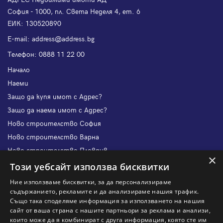
София - 1000, пл. Света Неделя 4, ет. 6
ЕИК: 130520890
Е-mail:
address@address.bg
Телефон:
0888 11 22 00
Начало
Наеми
Защо да купя имот с Адрес?
Защо да наема имот с Адрес?
Ново строителство София
Ново строителство Варна
Ново строителство Пловдив
×
Ново строителство Бургас
Този уебсайт използва бисквитки
Защо да продам имот с Адрес?
Ние използваме бисквитки, за да персонализираме
Защо да отдам имот с Адрес?
съдържанието, рекламите и да анализираме нашия трафик.
Също така споделяме информация за използването на нашия
Наши офиси
сайт от ваша страна с нашите партньори за реклама и анализи,
Кариери
които може да я комбинират с друга информация, която сте им