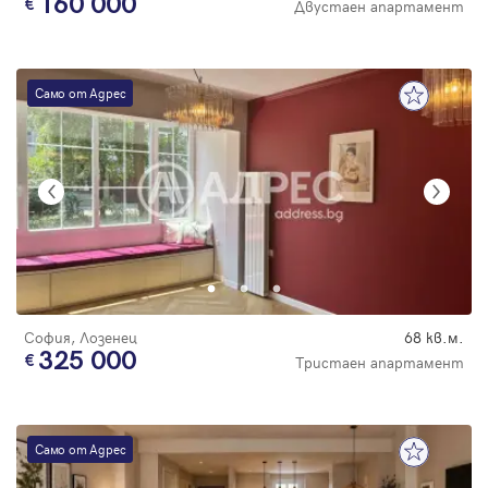
160 000
Двустаен апартамент
Само от Адрес
София, Лозенец
68 кв.м.
325 000
Тристаен апартамент
Само от Адрес