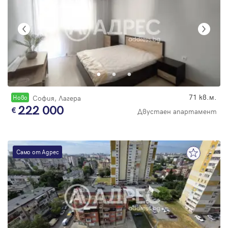
71 кв.м.
Новo
София, Лагера
222 000
Двустаен апартамент
Само от Адрес