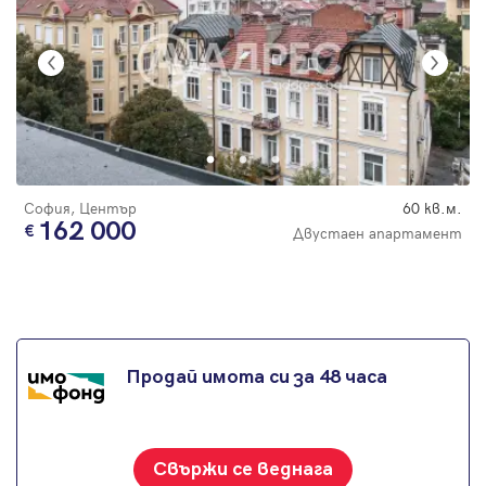
София, Център
60 кв.м.
162 000
Двустаен апартамент
Продай имота си за 48 часа
Свържи се веднага