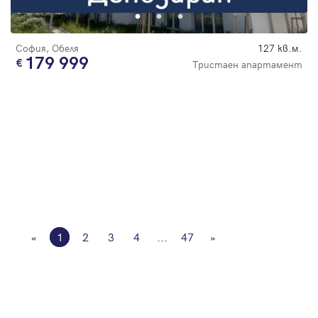
София, Обеля
127 кв.м.
179 999
Тристаен апартамент
«
1
2
3
4
...
47
»