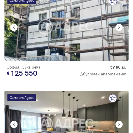
Само от Адрес
София, Суха река
59 кв.м.
125 550
Двустаен апартамент
Само от Адрес