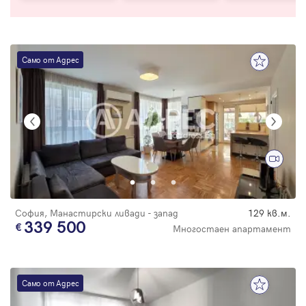
Само от Адрес
София, Манастирски ливади - запад
129 кв.м.
339 500
Многостаен апартамент
Само от Адрес