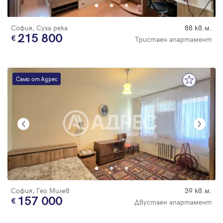
София, Суха река
88 кв.м.
215 800
Тристаен апартамент
Само от Адрес
София, Гео Милев
39 кв.м.
157 000
Двустаен апартамент