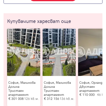
Купувачите харесват още
София, Малинова
София, Малинова
София, Орландо
Долина
Долина
Двустаен
Тристаен
Тристаен
апартамент
апартамент
апартамент
110 000
46 кв
301 008
126 кв.м.
312 156
136 кв.м.