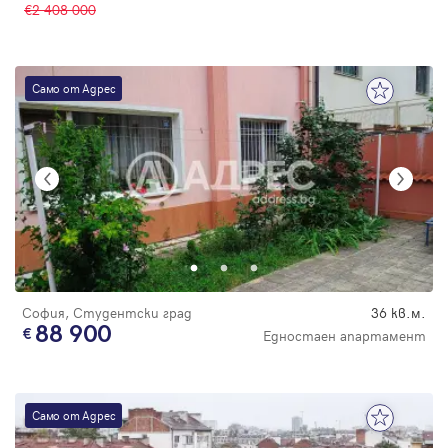
2 408 000
Само от Адрес
София, Студентски град
36 кв.м.
88 900
Едностаен апартамент
Само от Адрес