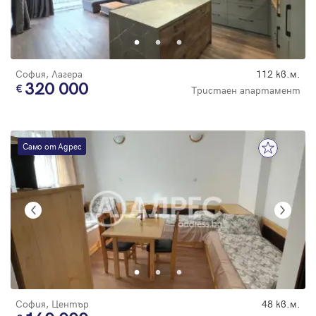
София, Лагера
112 кв.м.
320 000
Тристаен апартамент
Само от Адрес
София, Център
48 кв.м.