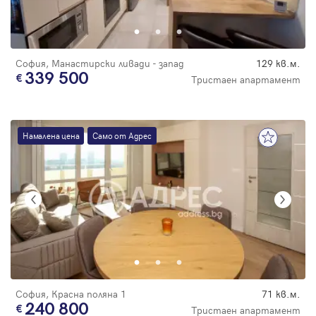
Парола
София, Манастирски ливади - запад
129 кв.м.
339 500
Тристаен апартамент
Вход с имейл
Намалена цена
Само от Адрес
Забравена парола
Регистрация
София, Красна поляна 1
71 кв.м.
240 800
Тристаен апартамент