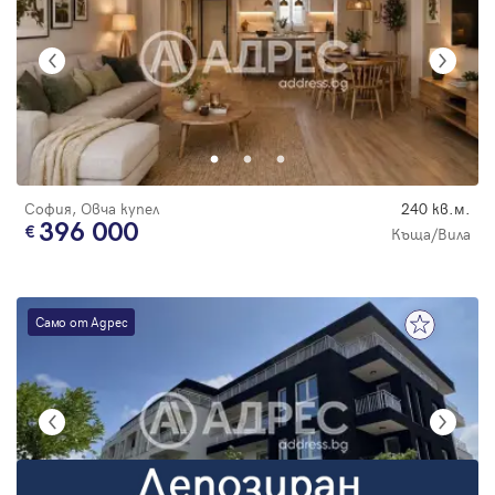
София, Овча купел
240 кв.м.
396 000
Къща/Вила
Само от Адрес