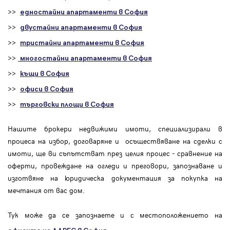
>>
едностайни апартаменти в София
>>
двустайни апартаменти в София
>>
тристайни апартаменти в София
>>
многостайни апартаменти в София
>>
къщи в София
>>
офиси в София
>>
търговски площи в София
Нашите брокери недвижими имоти, специализирали в
процеса на избор, договаряне и осъществяване на сделки с
имоти, ще ви съпътстват през целия процес - сравнение на
оферти, провеждане на огледи и преговори, запознаване и
изготвяне на юридическа документация за покупка на
мечтания от вас дом.
Тук може да се запознаете и с местоположението на