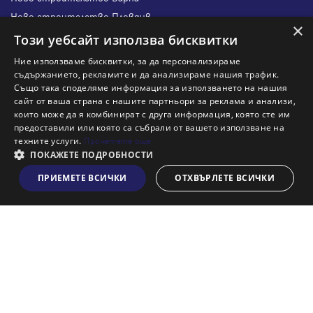
Ново строителство Пловдив
×
Ново строителство Бургас
Този уебсайт използва бисквитки
Защо да продам имот с Адрес?
Ние използваме бисквитки, за да персонализираме
Защо да отдам имот с Адрес?
съдържанието, рекламите и да анализираме нашия трафик.
Също така споделяме информация за използването на нашия
Наши офиси
сайт от ваша страна с нашите партньори за реклама и анализи,
Кариери
които може да я комбинират с друга информация, която сте им
предоставили или която са събрали от вашето използване на
Кои сме ние?
техните услуги.
Прочетете още
Франчайз
ПОКАЖЕТЕ ПОДРОБНОСТИ
Блог
ПРИЕМЕТЕ ВСИЧКИ
ОТХВЪРЛЕТЕ ВСИЧКИ
Виж на картата
Искаш ли да получаваш актуална информация за пазара
на недвижими имоти?
Абонирам се