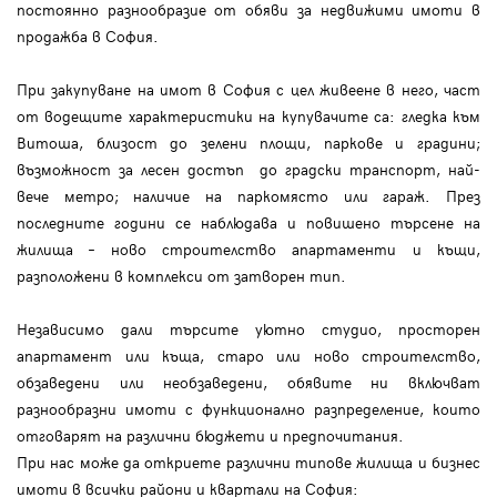
постоянно разнообразие от обяви за недвижими имоти в
продажба в София.
При закупуване на имот в София с цел живеене в него, част
от водещите характеристики на купувачите са: гледка към
Витоша, близост до зелени площи, паркове и градини;
възможност за лесен достъп до градски транспорт, най-
вече метро; наличие на паркомясто или гараж. През
последните години се наблюдава и повишено търсене на
жилища – ново строителство апартаменти и къщи,
разположени в комплекси от затворен тип.
Независимо дали търсите уютно студио, просторен
апартамент или къща, старо или ново строителство,
обзаведени или необзаведени, обявите ни включват
разнообразни имоти с функционално разпределение, които
отговарят на различни бюджети и предпочитания.
При нас може да откриете различни типове жилища и бизнес
имоти в всички райони и квартали на София: