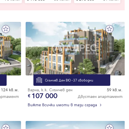
Слънчев Ден ВЮ - 37 свободни
124 кв.м.
Варна, к.к. Слънчев ден
59 кв.м.
107 000
артамент
Двустаен апартамент
Вижте всички имоти в тази сграда