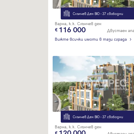
Слънчев Ден ВЮ - 37 свободни
Варна, к.к. Слънчев ден
116 000
Двустаен ап
Вижте всички имоти в тази сграда
Слънчев Ден ВЮ - 37 свободни
Варна, к.к. Слънчев ден
120 000
Двустаен ап