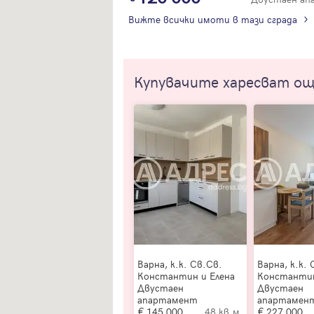
Вижте всички имоти в тази сграда
Купувачите харесват о
Варна, к.к. Св.Св.
Варна, к.к. 
Константин и Елена
Константин
Двустаен
Двустаен
апартамент
апартамен
145 000
48 кв.м.
227 000