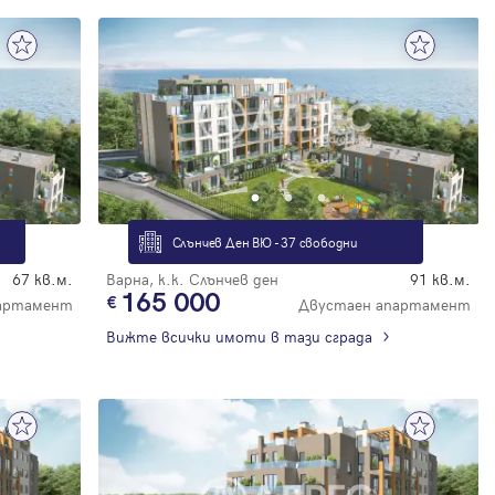
Слънчев Ден ВЮ - 37 свободни
67 кв.м.
Варна, к.к. Слънчев ден
91 кв.м.
165 000
артамент
Двустаен апартамент
Вижте всички имоти в тази сграда