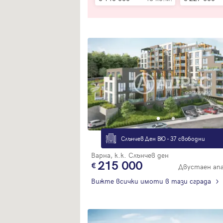
Слънчев Ден ВЮ - 37 свободни
Варна, к.к. Слънчев ден
215 000
Двустаен ап
Вижте всички имоти в тази сграда