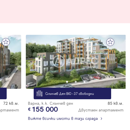
Слънчев Ден ВЮ - 37 свободни
72 кв.м.
Варна, к.к. Слънчев ден
85 кв.м.
155 000
артамент
Двустаен апартамент
Вижте всички имоти в тази сграда