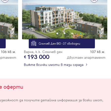
Слънчев Ден ВЮ - 37 свободни
106 кв.м.
Варна, к.к. Слънчев ден
107 кв.м.
е
193 000
артамент
Двустаен апартамент
Вижте всички имоти в тази сграда
те оферти
възможност да получите детайлна информация за всеки имот,