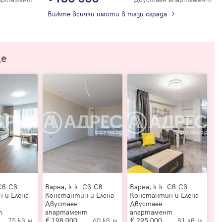
Вижте всички имоти в тази сграда
ще
Св.Св.
Варна, к.к. Св.Св.
Варна, к.к. Св.Св.
 и Елена
Константин и Елена
Константин и Елена
Двустаен
Двустаен
т
апартамент
апартамент
75 кв.м.
198 000
60 кв.м.
295 000
81 кв.м.