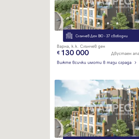
Слънчев Ден ВЮ - 37 свободни
Варна, к.к. Слънчев ден
130 000
Двустаен ап
Вижте всички имоти в тази сграда