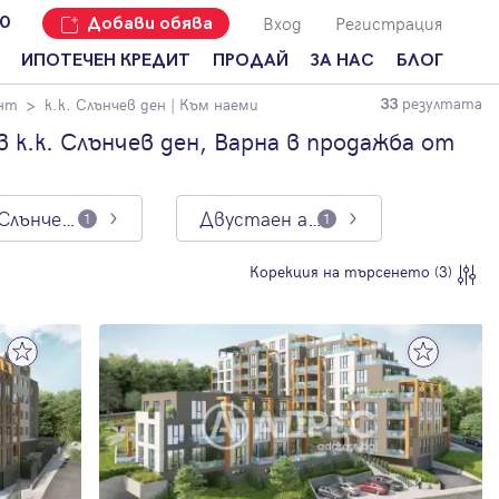
Вход
Регистрация
00
Добави обява
ИПОТЕЧЕН КРЕДИТ
ПРОДАЙ
ЗА НАС
БЛОГ
резултата
нт
к.к. Слънчев ден
| Към наеми
33
Добави
Наши офиси
За продавачи
обява
к.к. Слънчев ден, Варна в продажба от
Кариери
За купувачи
Защо да
продам
Кои сме ние?
Ипотечно
имот с
кредитиране
к.к. Слънчев ден
Двустаен апартамент
1
1
Адрес?
Мениджмънт
За
Корекция на търсенето (3)
наемодатели
Address Run
За
Франчайз
наематели
Често
Анализ на
задавани
пазара
въпроси
Новини