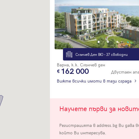
Вход
Слънчев Ден ВЮ - 37 свободни
Варна, к.к. Слънчев ден
Влезте с профила си, за да разгледате повече снимки и да получит
162 000
Двустаен ап
по-подробна информация.
Вижте всички имоти в тази сграда
Продължи с Facebook
Научете първи за нови
Продължи с Google
Успех!
Регистрацията в address.bg Ви дава 
Успех!
или влезте с имейл
който Ви интересува.
Благодарим ви! Проверете имейл адрес си, за да активирате