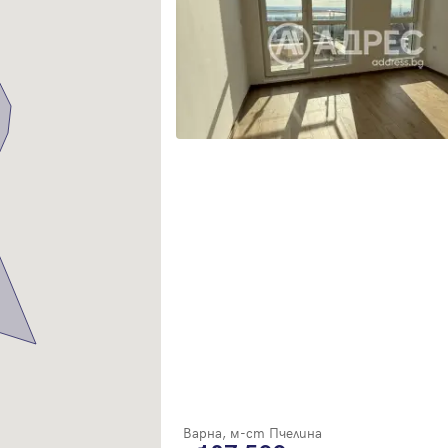
Благодарим ви! Очаквайте скоро да се свържем с вас!
регистрацията.
Имейл
Парола
Вход с имейл
Забравена парола
Регистрация
Варна, м-ст Пчелина