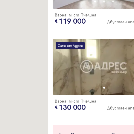
Варна, м-ст Пчелина
119 000
Двустаен ап
Само от Адрес
Варна, м-ст Пчелина
130 000
Двустаен ап