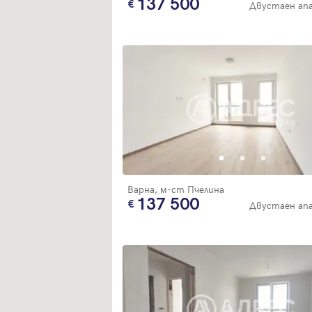
137 500
Двустаен ап
Варна, м-ст Пчелина
137 500
Двустаен ап