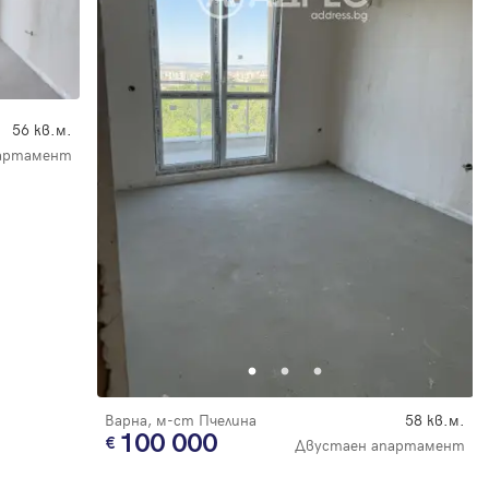
56 кв.м.
артамент
Варна, м-ст Пчелина
58 кв.м.
100 000
Двустаен апартамент