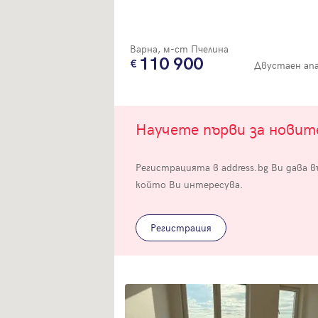
Варна, м-ст Пчелина
110 900
Двустаен ап
Вход
Научете първи за нови
Влезте с профила си, за да разгледате повече снимки и да получит
Регистрацията в address.bg Ви дава 
по-подробна информация.
който Ви интересува.
Продължи с Facebook
Регистрация
Продължи с Google
Успех!
Успех!
или влезте с имейл
Благодарим ви! Проверете имейл адрес си, за да активирате