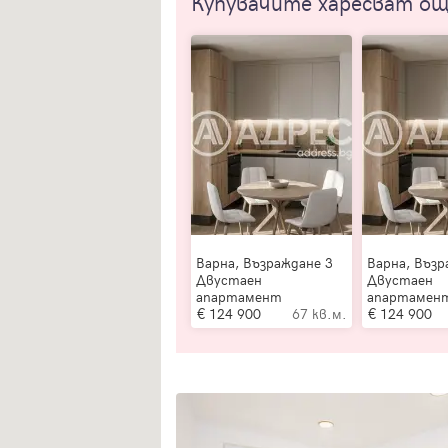
Купувачите харесват о
Варна, Възраждане 3
Варна, Възр
Двустаен
Двустаен
апартамент
апартамен
124 900
67 кв.м.
124 900