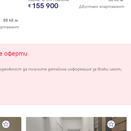
155 900
Двустаен апартамент
88 кв.м.
артамент
те оферти
е
възможност да получите детайлна информация за всеки имот,