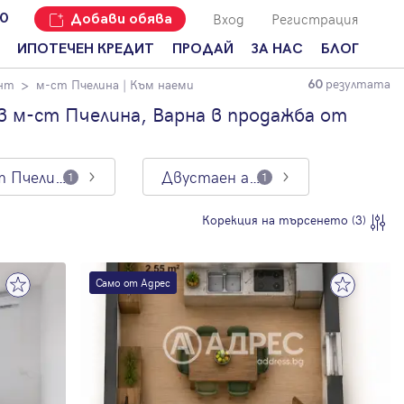
Вход
Регистрация
00
Добави обява
ИПОТЕЧЕН КРЕДИТ
ПРОДАЙ
ЗА НАС
БЛОГ
резултата
нт
м-ст Пчелина
| Към наеми
60
Добави
Наши офиси
За продавачи
обява
 м-ст Пчелина, Варна в продажба от
Кариери
За купувачи
Защо да
продам
Кои сме ние?
Ипотечно
имот с
кредитиране
м-ст Пчелина
Двустаен апартамент
1
1
Адрес?
Мениджмънт
За
Корекция на търсенето (3)
наемодатели
Address Run
За
Франчайз
наематели
Само от Адрес
Често
Анализ на
задавани
пазара
въпроси
Новини