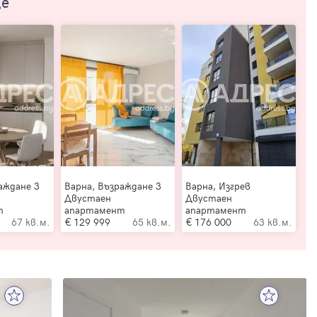
ще
аждане 3
Варна, Възраждане 3
Варна, Изгрев
Двустаен
Двустаен
т
апартамент
апартамент
67 кв.м.
129 999
65 кв.м.
176 000
63 кв.м.