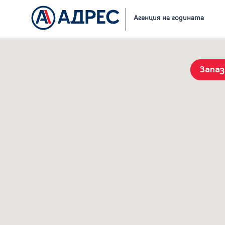
Начало
Резултати от търсене
Агенция на годината
Запа
История на търсенията