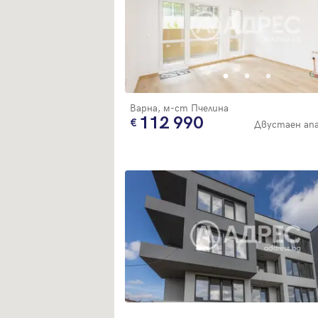
Варна, м-ст Пчелина
112 990
Двустаен ап