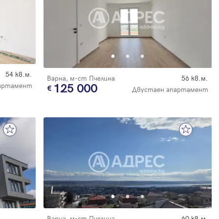
54 кв.м.
Варна, м-ст Пчелина
56 кв.м.
артамент
125 000
Двустаен апартамент
Варна, м-ст Пчелина
60 кв.м.