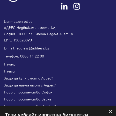
Централен офис:
АДРЕС Недвижими имоти АД
София - 1000, пл. Света Неделя 4, ет. 6
ЕИК: 130520890
Е-mail:
address@address.bg
Телефон:
0888 11 22 00
Начало
Наеми
Защо да купя имот с Адрес?
Защо да наема имот с Адрес?
Ново строителство София
Ново строителство Варна
Ново строителство Пловдив
×
Ново строителство Бургас
Този уебсайт използва бисквитки