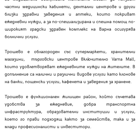
частни медицински кабинети, дентални центрове и други
близки здравни заведения и аптеки, които покриват
ежедневни нужди, а за по-специализирана и спешна помощ по-
широкият градски здравен комплекс на Варна осигурява
болнични услуги.
Трошево е облагороден със супермаркети, хранителни
магазини, търговски центрове включително Varna Mall,
които удовлетворяват ежедневните нужди на жителите. В
допълнение са налични и различни видове услуги като клонове
на банки, пощенски услуги, кафенета и заведения за хранене.
Трошево е функционален жилищен район, който съчетава
удобства за ежедневие, добра транспортна
инфраструктура, образователни институции и услуги,
което го прави подходящ както за семейства, така и за
млади професионалисти и инвеститори.