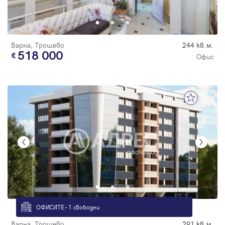
Парола
Варна, Трошево
244 кв.м.
518 000
Офис
Вход с имейл
Забравена парола
Регистрация
ОФИСИТЕ - 1 свободни
Варна, Трошево
291 кв.м.