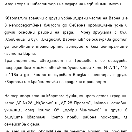
млади хора и инвеститори на пазара на недвижими имоти.
Кварталът граничи с други урбанизирани части на Варна и е
в непосредствена близост до Северна промишлена зона и
други основни райони на града. Чрез връзката с бул.
„Сливница“ и бул. „Владислав Варненчик“ се осигурява достъп
до основните транспортни артерии и към централните
части на Варна.
Транспортната свързаност на Трошево е се осигурява
посредством множество автобусни линии като №7, 14, 118
и 118a и др., които осигуряват връзки с центъра, с други
квартали и с крайни точки на градския транспорт.
На територията на квартала функционират детски градини
като ДГ №26 „Изворче“ и „ДГ 28 Пролет“, както и основни
училища, сред които ОУ „Добри Чинтулов“ и други в
близките квартали, което прави района подходящ за
семейства с деца.
За медицинско обслужване жителите могат да ползват