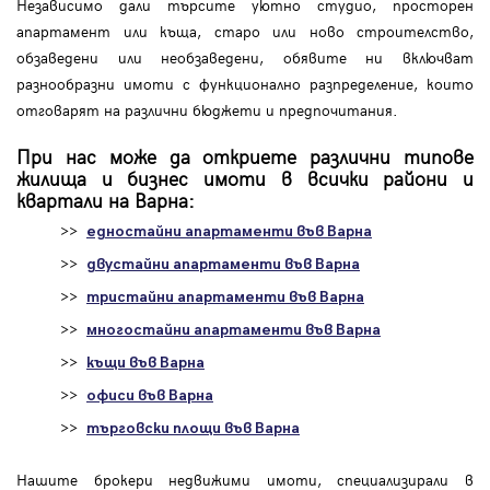
Независимо дали търсите уютно студио, просторен
апартамент или къща, старо или ново строителство,
обзаведени или необзаведени, обявите ни включват
разнообразни имоти с функционално разпределение, които
отговарят на различни бюджети и предпочитания.
При нас може да откриете различни типове
жилища и бизнес имоти в всички райони и
квартали на Варна:
>>
едностайни апартаменти във Варна
>>
двустайни апартаменти във Варна
>>
тристайни апартаменти във Варна
>>
многостайни апартаменти във Варна
>>
къщи във Варна
>>
офиси във Варна
>>
търговски площи във Варна
Нашите брокери недвижими имоти, специализирали в