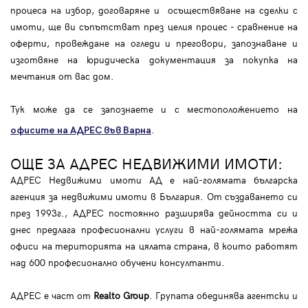
процеса на избор, договаряне и осъществяване на сделки с
имоти, ще ви съпътстват през целия процес - сравнение на
оферти, провеждане на огледи и преговори, запознаване и
изготвяне на юридическа документация за покупка на
мечтания от вас дом.
Тук може да се запознаете и с местоположението на
.
офисите на АДРЕС във Варна
ОЩЕ ЗА АДРЕС НЕДВИЖИМИ ИМОТИ:
АДРЕС Недвижими имоти АД е най-голямата българска
агенция за недвижими имоти в България. От създаването си
през 1993г., АДРЕС постоянно разширява дейността си и
днес предлага професионални услуги в най-голямата мрежа
офиси на територията на цялата страна, в които работят
над 600 професионално обучени консултанти.
АДРЕС е част от
Realto Group
. Групата обединява агентски и