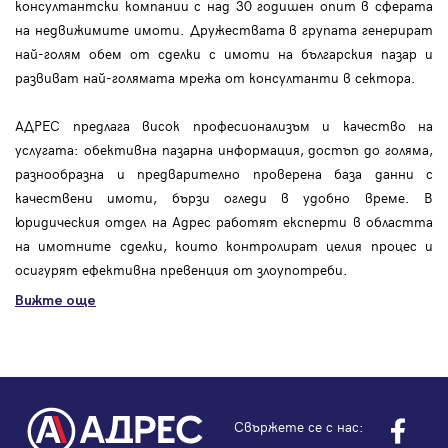
консултантски компании с над 30 годишен опит в сферата
на недвижимите имоти. Дружествата в групата генерират
най-голям обем от сделки с имоти на българския пазар и
развиват най-голямата мрежа от консултанти в сектора.
АДРЕС предлага висок професионализъм и качество на
услугата: обективна пазарна информация, достъп до голяма,
разнообразна и предварително проверена база данни с
качествени имоти, бързи огледи в удобно време. В
юридическия отдел на Адрес работят експерти в областта
на имотните сделки, които контролират целия процес и
осигурят ефективна превенция от злоупотреби.
Вижте още
Свържете се с нас: