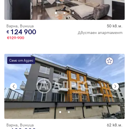
Парола
Варна, Виница
50 кв.м.
124 900
Двустаен апартамент
129 900
Вход с имейл
Забравена парола
Само от Адрес
Регистрация
Варна, Виница
62 кв.м.