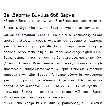
За квартал Виница във Варна
Квартал Виница е разположен в североизточната част на
Варна, между кварталите
и курортния комплекс „
Бриз
“. Районът се характеризира със
Св. Св. Константин и Елена
спокойна жилищна среда, близост до морето и зелените
зони, което го утвърждава като предпочитан избор за
постоянно обитаване извън централната градска динамика.
Транспортната достъпност на Виница е осигурена чрез бул.
„Свети Свети Константин и Елена“, който свързва
квартала с централната част на Варна. Основна вътрешна
артерия е ул. „Цар Борис III“, която обслужва жилищните
зони и търговските обекти в района. Кварталът се
обслужва от автобусни линии №29, 31, 31А, осигуряващи
регулярна връзка с центъра на града, ЖП гара Варна,
Морската градина и курортните зони.
Жилищната среда във Виница е разнообразна и включва