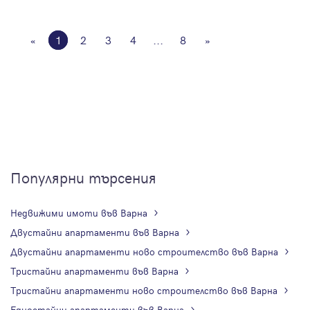
«
1
2
3
4
...
8
»
Популярни търсения
Недвижими имоти във Варна
Двустайни апартаменти във Варна
Двустайни апартаменти ново строителство във Варна
Тристайни апартаменти във Варна
Тристайни апартаменти ново строителство във Варна
Едностайни апартаменти във Варна