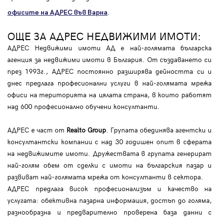
.
офисите на АДРЕС във Варна
ОЩЕ ЗА АДРЕС НЕДВИЖИМИ ИМОТИ:
АДРЕС Недвижими имоти АД е най-голямата българска
агенция за недвижими имоти в България. От създаването си
през 1993г., АДРЕС постоянно разширява дейността си и
днес предлага професионални услуги в най-голямата мрежа
офиси на територията на цялата страна, в които работят
над 600 професионално обучени консултанти.
АДРЕС е част от
Realto Group
. Групата обединява агентски и
консултантски компании с над 30 годишен опит в сферата
на недвижимите имоти. Дружествата в групата генерират
най-голям обем от сделки с имоти на българския пазар и
развиват най-голямата мрежа от консултанти в сектора.
АДРЕС предлага висок професионализъм и качество на
услугата: обективна пазарна информация, достъп до голяма,
разнообразна и предварително проверена база данни с