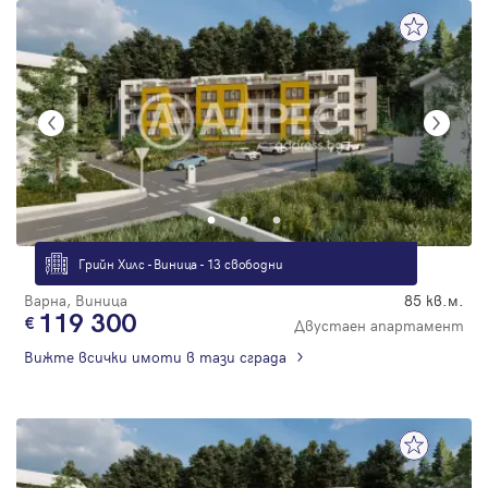
Грийн Хилс - Виница - 13 свободни
Варна, Виница
85 кв.м.
119 300
Двустаен апартамент
Вижте всички имоти в тази сграда