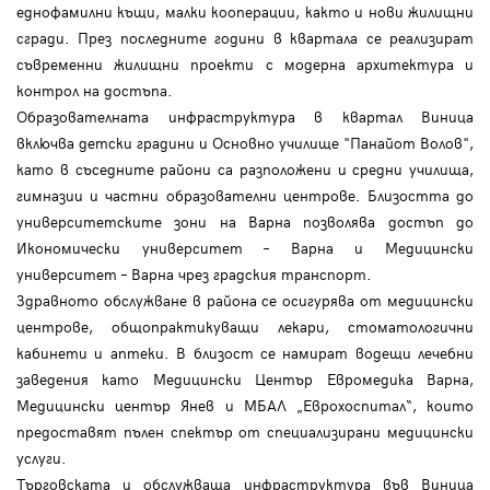
еднофамилни къщи, малки кооперации, както и нови жилищни
сгради. През последните години в квартала се реализират
съвременни жилищни проекти с модерна архитектура и
контрол на достъпа.
Образователната инфраструктура в квартал Виница
включва детски градини и Основно училище "Панайот Волов",
като в съседните райони са разположени и средни училища,
гимназии и частни образователни центрове. Близостта до
университетските зони на Варна позволява достъп до
Икономически университет – Варна и Медицински
университет – Варна чрез градския транспорт.
Здравното обслужване в района се осигурява от медицински
центрове, общопрактикуващи лекари, стоматологични
кабинети и аптеки. В близост се намират водещи лечебни
заведения като Медицински Център Евромедика Варна,
Медицински център Янев и МБАЛ „Еврохоспитал“, които
предоставят пълен спектър от специализирани медицински
услуги.
Търговската и обслужваща инфраструктура във Виница