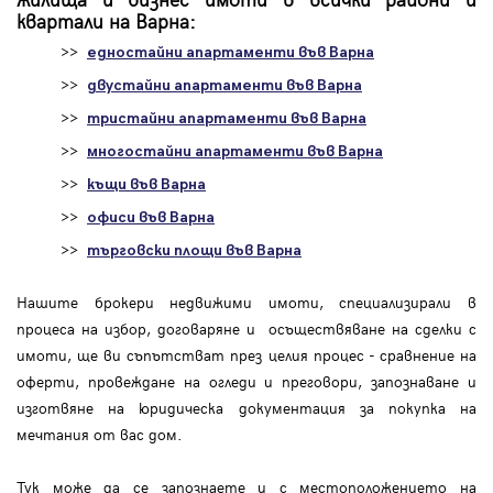
квартали на Варна:
>>
едностайни апартаменти във Варна
>>
двустайни апартаменти във Варна
>>
тристайни апартаменти във Варна
>>
многостайни апартаменти във Варна
>>
къщи във Варна
>>
офиси във Варна
>>
търговски площи във Варна
Нашите брокери недвижими имоти, специализирали в
процеса на избор, договаряне и осъществяване на сделки с
имоти, ще ви съпътстват през целия процес - сравнение на
оферти, провеждане на огледи и преговори, запознаване и
изготвяне на юридическа документация за покупка на
мечтания от вас дом.
Тук може да се запознаете и с местоположението на