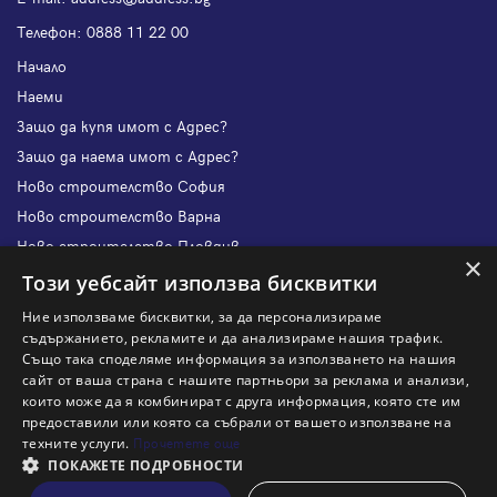
Телефон:
0888 11 22 00
Начало
Наеми
Защо да купя имот с Адрес?
Защо да наема имот с Адрес?
Ново строителство София
Ново строителство Варна
Ново строителство Пловдив
×
Ново строителство Бургас
Този уебсайт използва бисквитки
Защо да продам имот с Адрес?
Ние използваме бисквитки, за да персонализираме
Защо да отдам имот с Адрес?
съдържанието, рекламите и да анализираме нашия трафик.
Също така споделяме информация за използването на нашия
Наши офиси
сайт от ваша страна с нашите партньори за реклама и анализи,
Кариери
които може да я комбинират с друга информация, която сте им
предоставили или която са събрали от вашето използване на
Кои сме ние?
техните услуги.
Прочетете още
Франчайз
ПОКАЖЕТЕ ПОДРОБНОСТИ
Блог