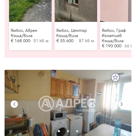
Ямбол, Аврен
Ямбол, Център
Ямбол, Граф
Къща/Вила
Къща/Вила
Игнатиев
168 000
51 кв.м.
55 600
87 кв.м.
Къща/Вила
190 000
66 кв