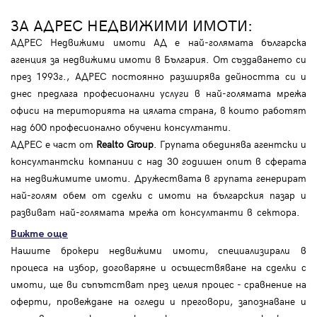
ЗА АДРЕС НЕДВИЖИМИ ИМОТИ:
АДРЕС Недвижими имоти АД е най-голямата българска
агенция за недвижими имоти в България. От създаването си
през 1993г., АДРЕС постоянно разширява дейността си и
днес предлага професионални услуги в най-голямата мрежа
офиси на територията на цялата страна, в които работят
над 600 професионално обучени консултанти.
АДРЕС е част от
Realto Group
. Групата обединява агентски и
консултантски компании с над 30 годишен опит в сферата
на недвижимите имоти. Дружествата в групата генерират
най-голям обем от сделки с имоти на българския пазар и
развиват най-голямата мрежа от консултанти в сектора.
Вижте още
Нашите брокери недвижими имоти, специализирали в
процеса на избор, договаряне и осъществяване на сделки с
имоти, ще ви съпътстват през целия процес - сравнение на
оферти, провеждане на огледи и преговори, запознаване и