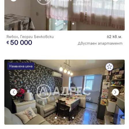
Ямбол, Георги Бенковски
62 кв.м.
50 000
Двустаен апартамент
Намалена цена