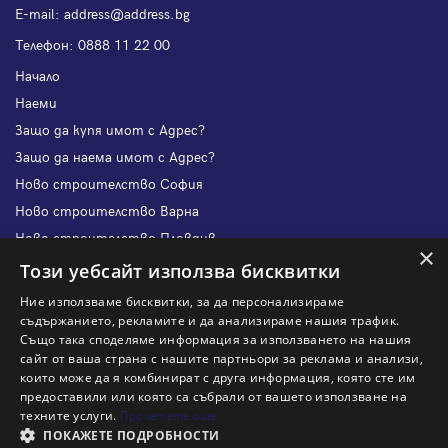
Е-mail:
address@address.bg
Телефон:
0888 11 22 00
Начало
Наеми
Защо да купя имот с Адрес?
Защо да наема имот с Адрес?
Ново строителство София
Ново строителство Варна
Ново строителство Пловдив
×
Ново строителство Бургас
Този уебсайт използва бисквитки
Защо да продам имот с Адрес?
Ние използваме бисквитки, за да персонализираме
Защо да отдам имот с Адрес?
съдържанието, рекламите и да анализираме нашия трафик.
Също така споделяме информация за използването на нашия
Наши офиси
сайт от ваша страна с нашите партньори за реклама и анализи,
Кариери
които може да я комбинират с друга информация, която сте им
предоставили или която са събрали от вашето използване на
Кои сме ние?
техните услуги.
Прочетете още
Франчайз
ПОКАЖЕТЕ ПОДРОБНОСТИ