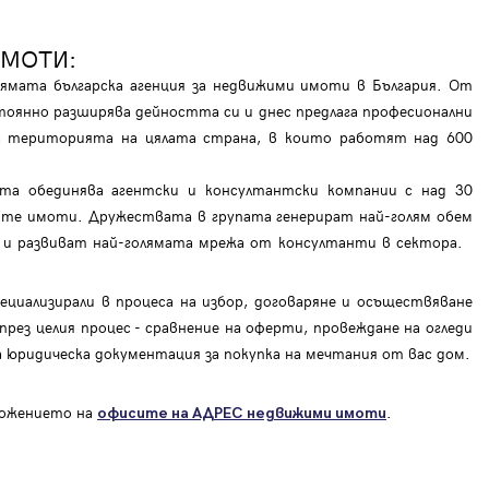
ИМОТИ:
мата българска агенция за недвижими имоти в България. От
тоянно разширява дейността си и днес предлага професионални
на територията на цялата страна, в които работят над 600
ата обединява агентски и консултантски компании с над 30
те имоти. Дружествата в групата генерират най-голям обем
ар и развиват най-голямата мрежа от консултанти в сектора.
циализирали в процеса на избор, договаряне и осъществяване
рез целия процес - сравнение на оферти, провеждане на огледи
на юридическа документация за покупка на мечтания от вас дом.
оложението на
.
офисите на АДРЕС
недвижими имоти