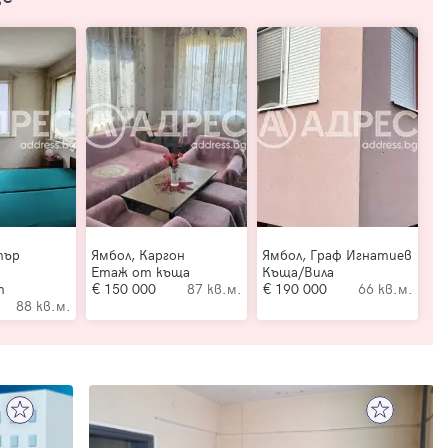
ще
тър
Ямбол, Каргон
Ямбол, Граф Игнатиев
Етаж от къща
Къща/Вила
т
150 000
87 кв.м.
190 000
66 кв.м.
88 кв.м.