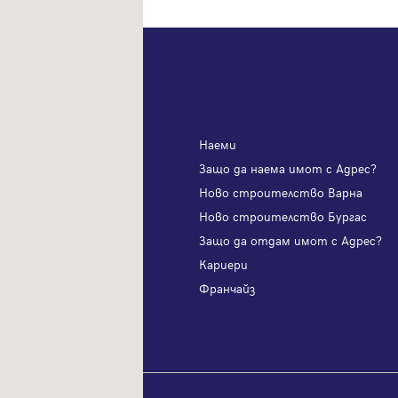
Наеми
я имот с Адрес?
Защо да наема имот с Адрес?
ителство София
Ново строителство Варна
телство Пловдив
Ново строителство Бургас
одам имот с Адрес?
Защо да отдам имот с Адрес?
и
Кариери
?
Франчайз