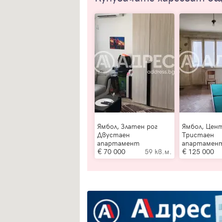
Купувачите харесват о
Ямбол, Златен рог
Ямбол, Цен
Двустаен
Тристаен
апартамент
апартамен
70 000
59 кв.м.
125 000