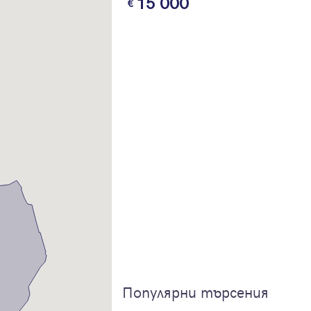
15 000
Влезте с профила си, за да разгледате повече снимки и да получит
по-подробна информация.
Продължи с Facebook
Продължи с Google
Успех!
Успех!
или влезте с имейл
Благодарим ви! Проверете имейл адрес си, за да активирате
Благодарим ви! Очаквайте скоро да се свържем с вас!
регистрацията.
Имейл
Парола
Популярни търсения
Вход с имейл