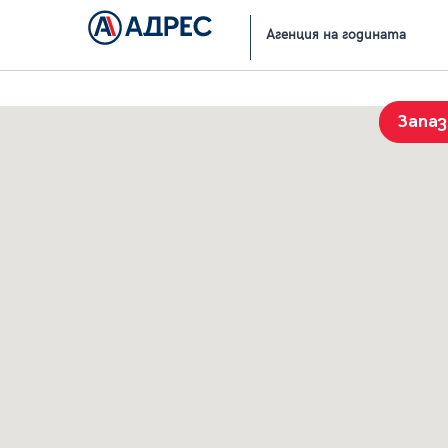
Начало
Резултати от търсене
Агенция на годината
Запа
История на търсенията