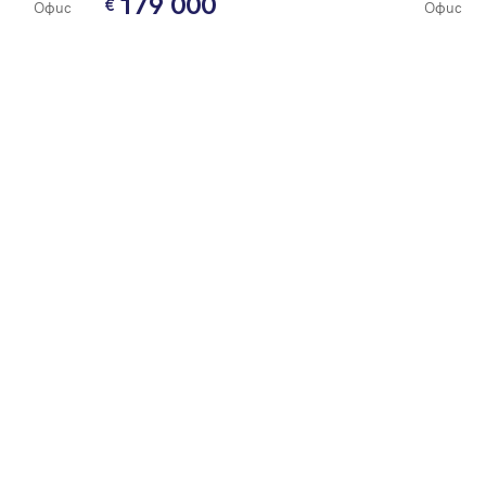
179 000
Офис
Офис
е