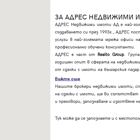
ЗА АДРЕС НЕДВИЖИМИ 
АДРЕС Недвижими имоти АД е най-голя
създаването си през 1993г., АДРЕС пос
услуги в най-голямата мрежа офиси 
професионално обучени консултанти.
АДРЕС е част от
Realto Group
. Груп
годишен опит в сферата на недвижими
от сделки с имоти на българския паз
Вижте още
Нашите брокери недвижими имоти, спе
на сделки с имоти, ще ви съпътстват п
и преговори, запознаване и изготвяне 
Тук може да се запознаете и с местоп