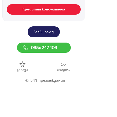
Кредитна консултация
Заяви оглед
0886247408
сподели
запази
541 преглеждания