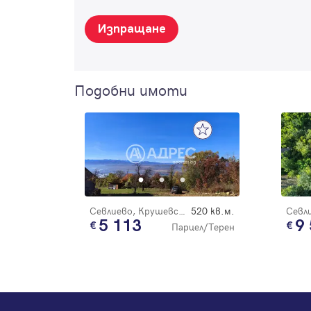
Изпращане
Подобни имоти
Севлиево, Крушевски баир
520 кв.м.
5 113
9
Парцел/Терен