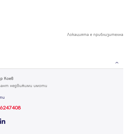
Локацията е приблизителна
р Коев
тант недвижими имоти
ти
6247408
Вход
Влезте с профила си, за да разгледате повече снимки и да получит
по-подробна информация.