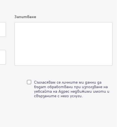
Продължи с Facebook
Запитване
Продължи с Google
Успех!
Успех!
или влезте с имейл
Благодарим ви! Проверете имейл адрес си, за да активирате
Благодарим ви! Очаквайте скоро да се свържем с вас!
регистрацията.
Имейл
Парола
Съгласявам се личните ми данни да
бъдат обработвани при използване на
уебсайта на Адрес недвижими имоти и
свързаните с него услуги.
Вход с имейл
Забравена парола