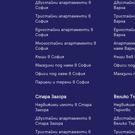
Двустайни апартаменти в
Двустайн
София
Варна
Тристайни апартаменти в
Тристайн
София
Варна
Едностайни апартаменти в
Едностай
София
Варна
Многостайни апартаменти в
Апартаме
София
наем Варн
Къщи в София
Къщи във 
Магазини под наем в София
Офиси под
Офиси под наем в София
Магазини 
Парцели и терени в София
Стара Загора
Велико Т
Недвижими имоти в Стара
Недвижими
Загора
Търново
Двустайни апартаменти в
Двустайн
Стара Загора
Велико Тъ
Тристайни апартаменти в
Тристайн