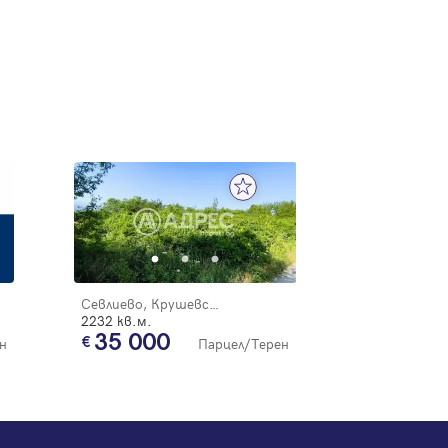
Севлиево, Крушевски баир
2232 кв.м.
35 000
н
Парцел/Терен