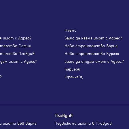
Наеми
я имот с Адрес?
Защо да наема имот с Адрес?
ителство София
Ново строителство Варна
телство Пловдив
Ново строителство Бургас
одам имот с Адрес?
Защо да отдам имот с Адрес?
и
Кариери
?
Франчайз
Пловдив
и имоти във Варна
Недвижими имоти в Пловдив