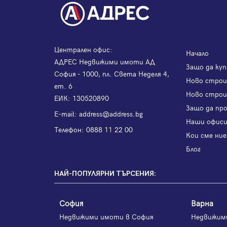
Централен офис:
Начало
АДРЕС Недвижими имоти АД
Защо да куп
София - 1000, пл. Света Неделя 4,
Ново стро
ет. 6
Ново строи
ЕИК: 130520890
Защо да пр
Е-mail:
address@address.bg
Наши офис
Телефон:
0888 11 22 00
Кои сме ние
Блог
НАЙ-ПОПУЛЯРНИ ТЪРСЕНИЯ:
София
Варна
Недвижими имоти в София
Недвижим