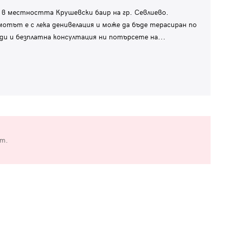
 местността Крушевски баир на гр. Севлиево.
мотът е с лека денивелация и може да бъде терасиран по
еди и безплатна консултация ни потърсете на
...
от.