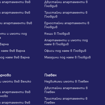
и апартаменти във
Двустайни апартаменти в
Пловдив
и апартаменти във
Тристайни апартаменти в
Пловдив
ни апартаменти във
Едностайни апартаменти в
Пловдив
нти и имоти под
Къщи в Пловдив
а
Апартаменти и имоти под
Варна
наем в Пловдив
 наем във Варна
Офиси под наем в Пловдив
под наем във Варна
Магазини под наем в Пловдив
ърново
Плевен
 имоти във Велико
Недвижими имоти в Плевен
Двустайни апартаменти в
и апартаменти във
Плевен
рново
Тристайни апартаменти в
и апартаменти във
Плевен