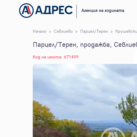
Агенция на годината
Начало
Севлиево
Парцел/Терен
Крушевски
Парцел/Терен, продажба, Севлиев
Код на имота: 671499