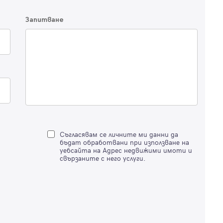
Продължи с Facebook
Запитване
Продължи с Google
Успех!
Успех!
или влезте с имейл
Благодарим ви! Проверете имейл адрес си, за да активирате
Благодарим ви! Очаквайте скоро да се свържем с вас!
регистрацията.
Имейл
Парола
Съгласявам се личните ми данни да
бъдат обработвани при използване на
уебсайта на Адрес недвижими имоти и
свързаните с него услуги.
Вход с имейл
Забравена парола