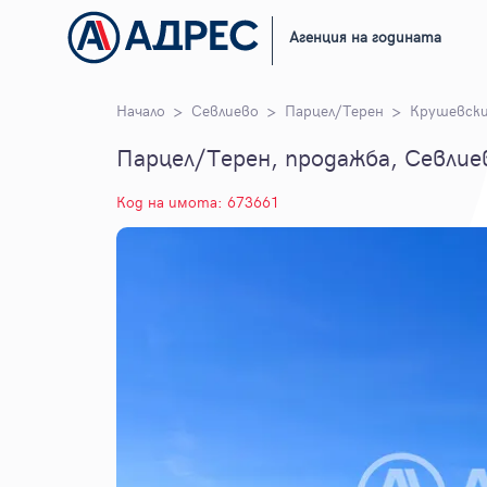
Агенция на годината
Начало
Севлиево
Парцел/Терен
Крушевски
Парцел/Терен, продажба, Севлиев
Код на имота: 673661