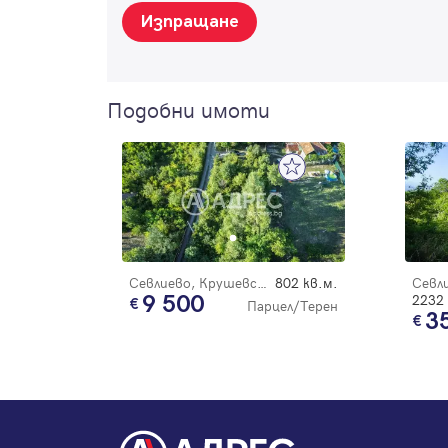
Изпращане
Подобни имоти
Севлиево, Крушевски баир
802 кв.м.
9 500
2232 
Парцел/Терен
3