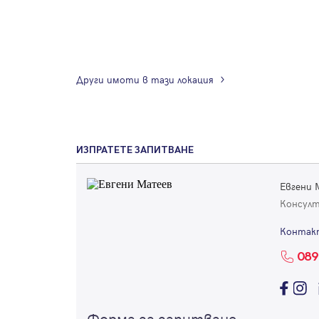
Други имоти в тази локация
ИЗПРАТЕТЕ ЗАПИТВАНЕ
Евгени
Консул
Контак
089
Форма за запитване