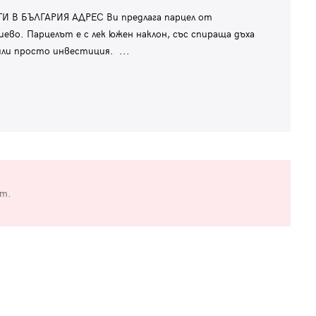
В БЪЛГАРИЯ АДРЕС Ви предлага парцел от
ево. Парцелът е с лек южен наклон, със спираща дъха
 или просто инвестиция.
...
от.