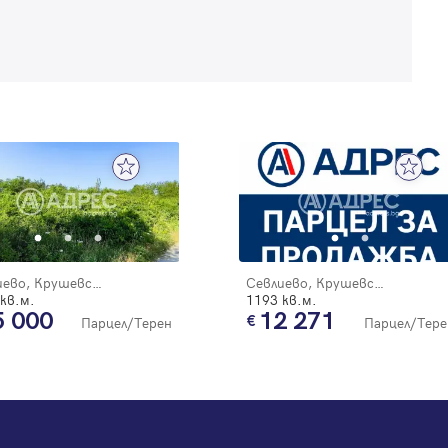
Регистрация
Севлиево, Крушевски баир
Севлиево, Крушевски баир
кв.м.
1193 кв.м.
5 000
12 271
Парцел/Терен
Парцел/Тере