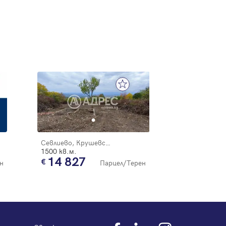
Севлиево, Крушевски баир
1500 кв.м.
14 827
н
Парцел/Терен