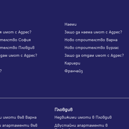
Наеми
я имот с Адрес?
Защо да наема имот с Адрес?
ителство София
Ново строителство Варна
телство Пловдив
Ново строителство Бургас
одам имот с Адрес?
Защо да отдам имот с Адрес?
и
Кариери
?
Франчайз
Пловдив
и имоти във Варна
Недвижими имоти в Пловдив
и апартаменти във
Двустайни апартаменти в