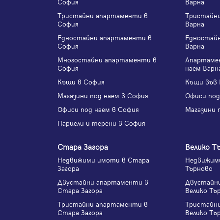
София
Варна
Тристайни апартаменти в
Тристайн
София
Варна
Едностайни апартаменти в
Едностай
София
Варна
Многостайни апартаменти в
Апартаме
София
наем Варн
Къщи в София
Къщи във 
Магазини под наем в София
Офиси под
Офиси под наем в София
Магазини 
Парцели и терени в София
Стара Загора
Велико Т
Недвижими имоти в Стара
Недвижими
Загора
Търново
Двустайни апартаменти в
Двустайн
Стара Загора
Велико Тъ
Тристайни апартаменти в
Тристайн
Стара Загора
Велико Тъ