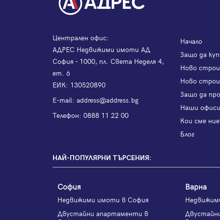
Централен офис:
Начало
АДРЕС Недвижими имоти АД
Защо да куп
София - 1000, пл. Света Неделя 4,
Ново стро
ет. 6
Ново строи
ЕИК: 130520890
Защо да пр
Е-mail:
address@address.bg
Наши офис
Телефон:
0888 11 22 00
Кои сме ние
Блог
НАЙ-ПОПУЛЯРНИ ТЪРСЕНИЯ:
София
Варна
Недвижими имоти в София
Недвижим
Двустайни апартаменти в
Двустайн