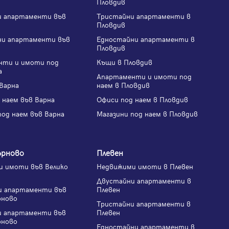
Пловдив
и апартаменти във
Тристайни апартаменти в
Пловдив
ни апартаменти във
Едностайни апартаменти в
Пловдив
нти и имоти под
Къщи в Пловдив
а
Апартаменти и имоти под
Варна
наем в Пловдив
 наем във Варна
Офиси под наем в Пловдив
под наем във Варна
Магазини под наем в Пловдив
ърново
Плевен
 имоти във Велико
Недвижими имоти в Плевен
Двустайни апартаменти в
и апартаменти във
Плевен
рново
Тристайни апартаменти в
и апартаменти във
Плевен
рново
Едностайни апартаменти в