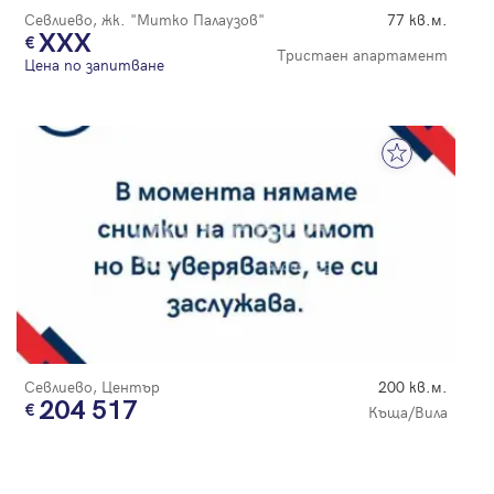
Севлиево, жк. "Митко Палаузов"
77 кв.м.
XXX
Тристаен апартамент
Цена по запитване
Севлиево, Център
200 кв.м.
204 517
Къща/Вила