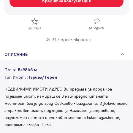
Кредитна консултация
сподели
запази
947 преглеждания
ОПИСАНИЕ
Площ:
5498 кв.м.
Тип Имот:
Парцел/Терен
НЕДВИЖИМИ ИМОТИ АДРЕС Ви предлага за продажба
поземлен имот, намиращ се в най-предпочитаната
местност близо до град Севлиево - Багдалата. Изключително
атрактивен имот, подходящ за жилищно застрояване,
разположен на тихо и спокойно място, с южно изложение,
панорамна гледка. Цело
...