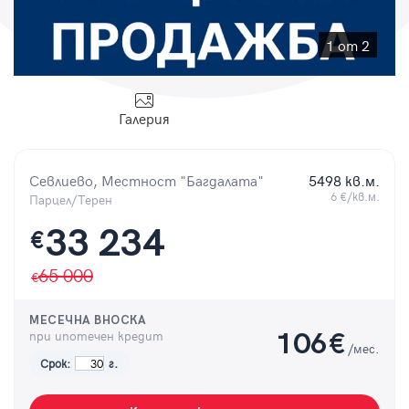
Парола
1 от 2
Галерия
Вход с имейл
Севлиево, Местност "Багдалата"
5498 кв.м.
Забравена парола
6 €/кв.м.
Парцел/Терен
Регистрация
33 234
€
65 000
МЕСЕЧНА ВНОСКА
при ипотечен кредит
106
€
/мес.
Срок:
г.