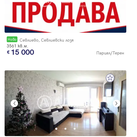
Новo
Севлиево, Севлиевски лозя
3561 кв.м.
15 000
Парцел/Терен