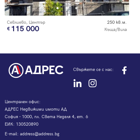
Севлиево, Център
250 кв.м.
115 000
Къща/Вила
Свържете се с нас:
Централен офис:
АДРЕС Недвижими имоти АД
София - 1000, пл. Света Неделя 4, ет. 6
ЕИК: 130520890
Е-mail:
address@address.bg