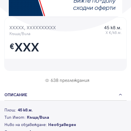
Парола
XXXXX, XXXXXXXXXX
45 кв.м.
X €/кв.м.
Къща/Вила
Вход с имейл
XXX
€
Забравена парола
Регистрация
638 преглеждания
ОПИСАНИЕ
Площ:
45 кв.м.
Тип Имот:
Къща/Вила
Ниво на обзавеждане:
Необзаведен