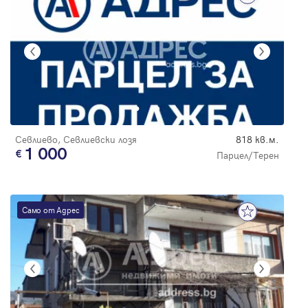
Севлиево, Севлиевски лозя
818 кв.м.
1 000
Парцел/Терен
Само от Адрес