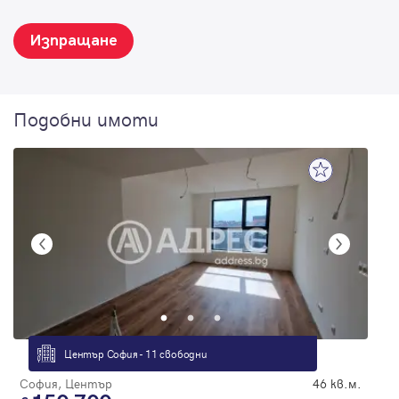
Изпращане
Подобни имоти
Център София - 11 свободни
София, Център
46 кв.м.