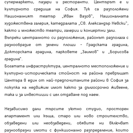
супермаркети, пазари и ресторанти. Центърът е и
културното средище на София. Тук са разположени
Националният театър „Иван Вазов“, Националната
художествена галерия, катедралата „Св. Александър Невски“,
както и множество театри, галерии и концертни зали.
Въпреки централното си разположение, районът разполага с
разнообразие от зелени площи – Градската градина,
Докторската градина, парковете „Заимов“ и „Борисова
градина“.
Богатата инфраструктура, централното местоположение и
културно-историческата стойност на района превръщат
Центъра в един от най-предпочитаните райони в София за
покупка на недвижим имот както за дългосрочно живеене,
така и за инвестиции с цел отдаване под наем.
Независимо дали търсите уютно студио, просторен
апартамент или къща, старо или ново строителство,
обзаведени или необзаведени, обявите ни включват
разнообразни имоти с функционално разпределение, които