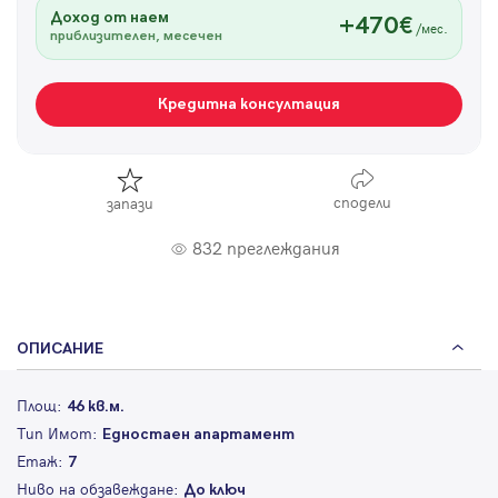
Доход от наем
+470€
/мес.
приблизителен, месечен
Кредитна консултация
сподели
запази
832 преглеждания
ОПИСАНИЕ
Площ:
46 кв.м.
Тип Имот:
Едностаен апартамент
Етаж:
7
Ниво на обзавеждане:
До ключ