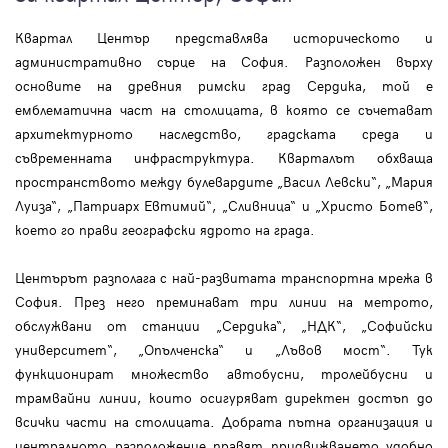
Квартал Център представлява историческото и
административно сърце на София. Разположен върху
основите на древния римски град Сердика, той е
емблематична част на столицата, в която се съчетават
архитектурното наследство, градската среда и
съвременната инфраструктура. Кварталът обхваща
пространството между булевардите „Васил Левски“, „Мария
Луиза“, „Патриарх Евтимий“, „Сливница“ и „Христо Ботев“,
което го прави географски ядрото на града.
Центърът разполага с най-развитата транспортна мрежа в
София. През него преминават три линии на метрото,
обслужвани от станции „Сердика“, „НДК“, „Софийски
университет“, „Опълченска“ и „Лъвов мост“. Тук
функционират множество автобусни, тролейбусни и
трамвайни линии, които осигуряват директен достъп до
всички части на столицата. Добрата пътна организация и
централното разположение правят придвижването удобно