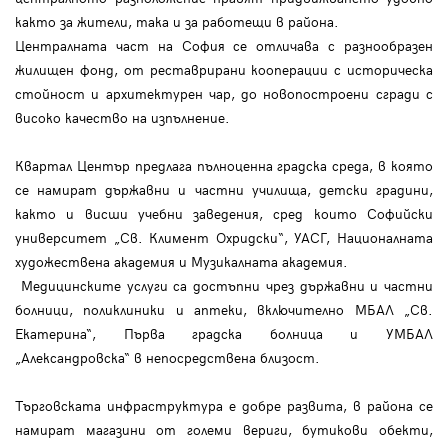
както за жители, така и за работещи в района.
Централната част на София се отличава с разнообразен
жилищен фонд, от реставрирани кооперации с историческа
стойност и архитектурен чар, до новопостроени сгради с
високо качество на изпълнение.
Квартал Център предлага пълноценна градска среда, в която
се намират държавни и частни училища, детски градини,
както и висши учебни заведения, сред които Софийски
университет „Св. Климент Охридски“, УАСГ, Националната
художествена академия и Музикалната академия.
Медицинските услуги са достъпни чрез държавни и частни
болници, поликлиники и аптеки, включително МБАЛ „Св.
Екатерина“, Първа градска болница и УМБАЛ
„Александровска“ в непосредствена близост.
Търговската инфраструктура е добре развита, в района се
намират магазини от големи вериги, бутикови обекти,