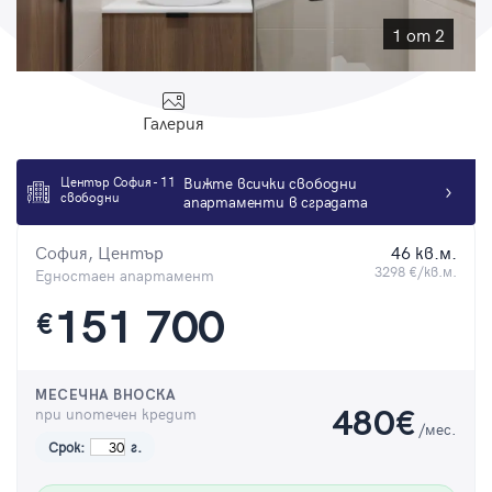
Парола
1 от 2
Галерия
Вход с имейл
Център София - 11
Вижте всички свободни
свободни
апартаменти в сградата
Забравена парола
София, Център
46 кв.м.
Регистрация
3298 €/кв.м.
Едностаен апартамент
151 700
€
МЕСЕЧНА ВНОСКА
при ипотечен кредит
480
€
/мес.
Срок:
г.