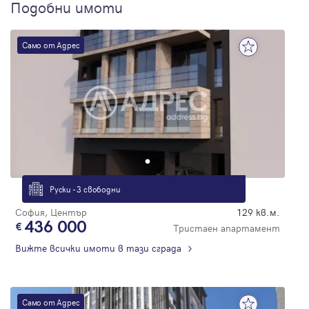
Подобни имоти
Само от Адрес
Руски - 3 свободни
София, Център
129 кв.м.
436 000
Тристаен апартамент
Вижте всички имоти в тази сграда
Само от Адрес