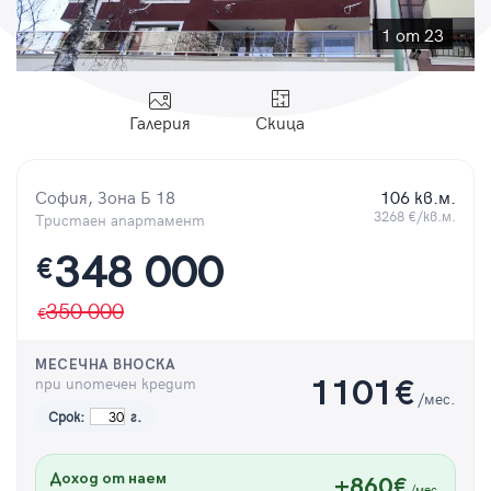
Парола
1 от 23
Галерия
Скица
Вход с имейл
София, Зона Б 18
106 кв.м.
Забравена парола
3268 €/кв.м.
Тристаен апартамент
348 000
€
Регистрация
350 000
МЕСЕЧНА ВНОСКА
при ипотечен кредит
1101
€
/мес.
Срок:
г.
Доход от наем
+860€
/мес.