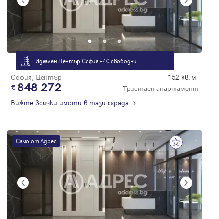
Идеален Център София - 40 свободни
София, Център
152 кв.м.
848 272
Тристаен апартамент
Вижте всички имоти в тази сграда
Само от Адрес