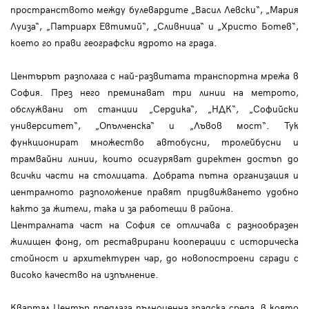
пространството между булевардите „Васил Левски“, „Мария
Луиза“, „Патриарх Евтимий“, „Сливница“ и „Христо Ботев“,
което го прави географски ядрото на града.
Центърът разполага с най-развитата транспортна мрежа в
София. През него преминават три линии на метрото,
обслужвани от станции „Сердика“, „НДК“, „Софийски
университет“, „Опълченска“ и „Лъвов мост“. Тук
функционират множество автобусни, тролейбусни и
трамвайни линии, които осигуряват директен достъп до
всички части на столицата. Добрата пътна организация и
централното разположение правят придвижването удобно
както за жители, така и за работещи в района.
Централната част на София се отличава с разнообразен
жилищен фонд, от реставрирани кооперации с историческа
стойност и архитектурен чар, до новопостроени сгради с
високо качество на изпълнение.
Квартал Център предлага пълноценна градска среда, в която