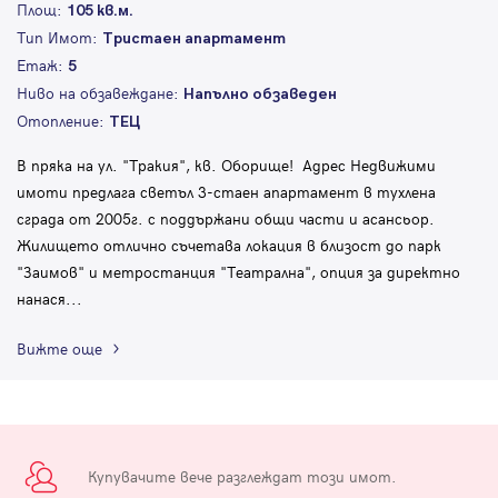
Площ:
105 кв.м.
Тип Имот:
Тристаен апартамент
Етаж:
5
Ниво на обзавеждане:
Напълно обзаведен
Отопление:
ТЕЦ
В пряка на ул. "Тракия", кв. Оборище! Адрес Недвижими
имоти предлага светъл 3-стаен апартамент в тухлена
сграда от 2005г. с поддържани общи части и асансьор.
Жилището отлично съчетава локация в близост до парк
"Заимов" и метростанция "Театрална", опция за директно
нанася
...
Вижте още
Купувачите вече разглеждат този имот.