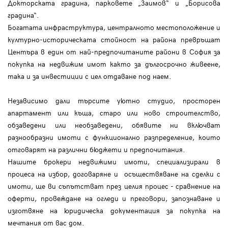
Докторската градина, парковете „Заимов“ и „Борисова
градина“.
Богатата инфраструктура, централното местоположение и
културно-историческата стойност на района превръщат
Центъра в един от най-предпочитаните райони в София за
покупка на недвижим имот както за дългосрочно живеене,
така и за инвестиции с цел отдаване под наем.
Независимо дали търсите уютно студио, просторен
апартамент или къща, старо или ново строителство,
обзаведени или необзаведени, обявите ни включват
разнообразни имоти с функционално разпределение, които
отговарят на различни бюджети и предпочитания.
Нашите брокери недвижими имоти, специализирали в
процеса на избор, договаряне и осъществяване на сделки с
имоти, ще ви съпътстват през целия процес - сравнение на
оферти, провеждане на огледи и преговори, запознаване и
изготвяне на юридическа документация за покупка на
мечтания от вас дом.