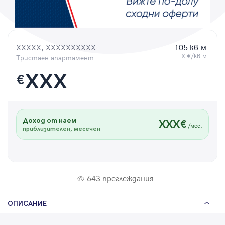
Парола
XXXXX, XXXXXXXXXX
105 кв.м.
X €/кв.м.
Тристаен апартамент
Вход с имейл
XXX
€
Забравена парола
Доход от наем
XXX€
Регистрация
/мес.
приблизителен, месечен
643 преглеждания
ОПИСАНИЕ