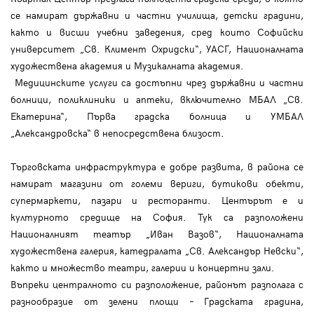
се намират държавни и частни училища, детски градини,
както и висши учебни заведения, сред които Софийски
университет „Св. Климент Охридски“, УАСГ, Националната
художествена академия и Музикалната академия.
Медицинските услуги са достъпни чрез държавни и частни
болници, поликлиники и аптеки, включително МБАЛ „Св.
Екатерина“, Първа градска болница и УМБАЛ
„Александровска“ в непосредствена близост.
Търговската инфраструктура е добре развита, в района се
намират магазини от големи вериги, бутикови обекти,
супермаркети, пазари и ресторанти. Центърът е и
културното средище на София. Тук са разположени
Националният театър „Иван Вазов“, Националната
художествена галерия, катедралата „Св. Александър Невски“,
както и множество театри, галерии и концертни зали.
Въпреки централното си разположение, районът разполага с
разнообразие от зелени площи – Градската градина,