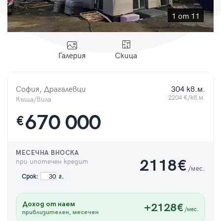
Парола
1 от 11
Галерия
Скица
Вход с имейл
София, Драгалевци
304 кв.м.
Забравена парола
2204 €/кв.м.
Къща/Вила
670 000
€
Регистрация
МЕСЕЧНА ВНОСКА
при ипотечен кредит
2118
€
/мес.
Срок:
г.
Доход от наем
+2128€
/мес.
приблизителен, месечен