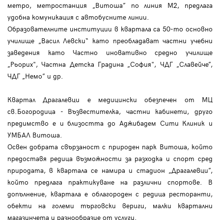
метро, метростанция „Витоша” по линия М2, предлага
удобна комуникация с автобусните линии.
Образователните институции в квартала са 50-то основно
училище „Васил Левски“ като преобладават частни учебни
заведения като Частно иновативно средно училище
„Рьорих", Частна Детска Градина „София", ЧДГ „Славейче”,
ЧДГ „Немо” и др.
Квартал Драгалевци е медицински обезпечен от МЦ
св.Богородица - Възвестителка, частни кабинети, друго
предимство е и близостта до Аджибадем Сити Клиник и
УМБАЛ Витоша.
Освен добрата свързаност с природен парк Витоша, който
предоставя редица възможности за разходка и спорт сред
природата, в квартала се намира и стадион „Драгалевци”,
който предлага практикуване на различни спортове. В
допълнение, квартала е облагороден с редица ресторанти,
обекти на големи търговски вериги, малки квартални
магазинчета и разнообразие от услуги.