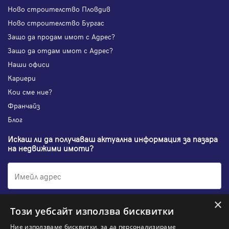
Ново строителство Пловдив
Ново строителство Бургас
Защо да продам имот с Адрес?
Защо да отдам имот с Адрес?
Наши офиси
Кариери
Кои сме ние?
Франчайз
Блог
Искаш ли да получаваш актуална информация за пазара
на недвижими имоти?
×
Абонирам се
Този уебсайт използва бисквитки
Ние използваме бисквитки, за да персонализираме