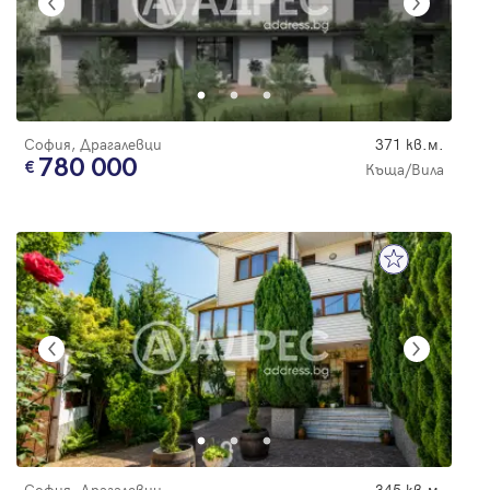
София, Драгалевци
371 кв.м.
780 000
Къща/Вила
София, Драгалевци
345 кв.м.