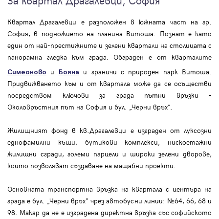
За квартал Драгалевци, София
Квартал Драгалевци е разположен в южната част на гр.
София, в подножието на планина Витоша. Познат е като
един от най-престижните и зелени квартали на столицата с
панорамна гледка към града. Обграден е от кварталите
и
и граничи с природен парк Витоша.
Симеоново
Бояна
Придвижването към и от квартала може да се осъществи
посредством ключови за града пътни връзки –
Околовръстния път на София и бул. „Черни връх”.
Жилищният фонд в кв.Драгалевци е изграден от луксозни
еднофамилни къщи, бутикови комплекси, нискоетажни
жилищни сгради, големи парцели и широки зелени дворове,
които позволяват създаване на мащабни проекти.
Основната транспортна връзка на квартала с центъра на
града е бул. „Черни връх“ чрез автобусни линии: №64, 66, 68 и
98. Макар да не е изградена директна връзка със софийското