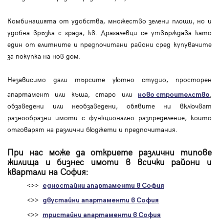
Комбинацията от удобства, множество зелени площи, но и
удобна връзка с града, кв. Драгалевци се утвърждава като
един от елитните и предпочитани райони сред купувачите
за покупка на нов дом.
Независимо дали търсите уютно студио, просторен
апартамент или къща, старо или
,
ново строителство
обзаведени или необзаведени, обявите ни включват
разнообразни имоти с функционално разпределение, които
отговарят на различни бюджети и предпочитания.
При нас може да откриете различни типове
жилища и бизнес имоти в всички райони и
квартали на София:
<>>
едностайни апартаменти в София
<>>
двустайни апартаменти в София
<>>
тристайни апартаменти в София