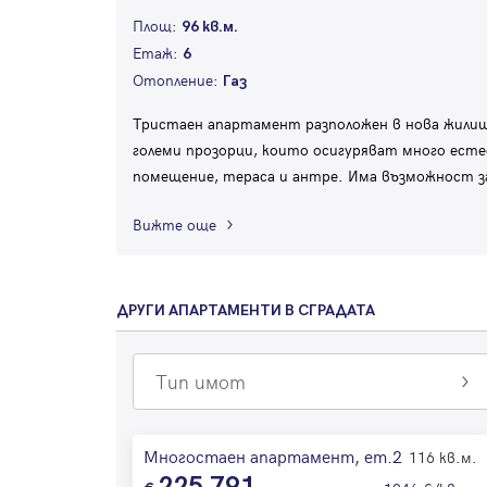
Площ:
96 кв.м.
Етаж:
6
Отопление:
Газ
Тристаен апартамент разположен в нова жилищн
големи прозорци, които осигуряват много естес
помещение, тераса и антре. Има възможност за
Вижте още
ДРУГИ АПАРТАМЕНТИ В СГРАДАТА
Тип имот
Многостаен апартамент, ет.2
116 кв.м.
225 791