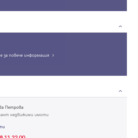
Благодарим ви! Очаквайте скоро да се свържем с вас!
регистрацията.
Имейл
Парола
Вход с имейл
е за повече информация
Забравена парола
Регистрация
ва Петрова
тант недвижими имоти
ти
8 11 22 00