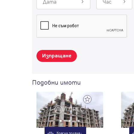
Дата
Час
Изпращане
Подобни имоти
Красна поляна -