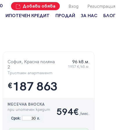
Вход
Регистрация
00
Добави обява
ИПОТЕЧЕН КРЕДИТ
ПРОДАЙ
ЗА НАС
БЛОГ
Добави
Наши офиси
За продавачи
обява
Кариери
За купувачи
Защо да
продам
Кои сме ние?
Ипотечно
имот с
кредитиране
Адрес?
София, Красна поляна
96 кв.м.
Мениджмънт
2
1957 €/кв.м.
За
наемодатели
Тристаен апартамент
Address Run
187 863
За
€
Франчайз
наематели
Често
Анализ на
задавани
пазара
въпроси
МЕСЕЧНА ВНОСКА
при ипотечен кредит
594
€
/мес.
Новини
Срок:
г.