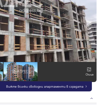
Скица
Вижте всички свободни апартаменти в сградата