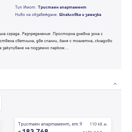
Тип Имот:
Тристаен апартамент
Ниво на обзавеждане:
Шпакловка и замазка
а сграда. Разпределение: Просторна дневна зона с
твена светлина, две спални, баня с тоалетна, складово
 закупуване на подземно парком
...
Тристаен апартамент, ет.9
110 кв.м.
183 768