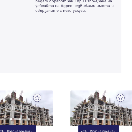
бъдат обработвани при използване на
уебсайта на Адрес недвижими имоти и
свързаните с него услуги.
Красна поляна -
Красна поляна -