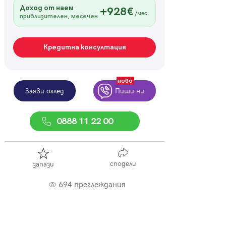
Доход от наем
+928€
/мес.
приблизителен, месечен
Кредитна консултация
ново
Заяви оглед
Пиши ни
0888 11 22 00
сподели
запази
694 преглеждания