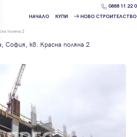
0888 11 22 
НАЧАЛО
КУПИ
НОВО СТРОИТЕЛСТВО
Намери
Ново
сна поляна 2
имот
строителство
София
 София, кв. Красна поляна 2
Защо да купя
имот с
Ново
Адрес?
строителство
Варна
Ново
строителство
Пловдив
Ново
строителство
Бургас
Проекти ново
строителство