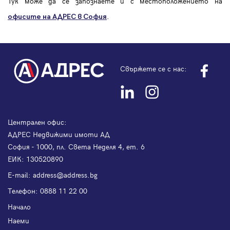
Тук може да се запознаете и с местоположението на
.
офисите на АДРЕС в София
Свържете се с нас:
Централен офис:
АДРЕС Недвижими имоти АД
София - 1000, пл. Света Неделя 4, ет. 6
ЕИК: 130520890
Е-mail:
address@address.bg
Телефон:
0888 11 22 00
Начало
Наеми