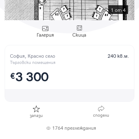
Парола
1 от 4
Галерия
Скица
Вход с имейл
София, Красно село
240 кв.м.
Забравена парола
Търговски помещения
3 300
€
Регистрация
сподели
запази
1764 преглеждания