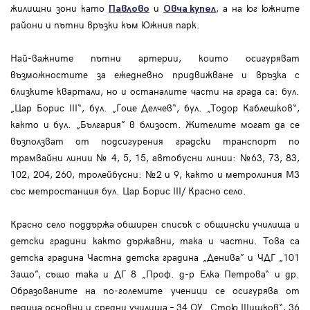
жилищни зони като
и
, а на юг южните
Павлово
Овча купел
райони и пътни връзки към Южния парк.
Най-важните пътни артерии, които осигуряват
възможностите за ежедневно придвижване и връзка с
близките квартали, но и останалите части на града са: бул.
„Цар Борис III“, бул. „Гоце Делчев“, бул. „Тодор Каблешков“,
както и бул. „България” в близост. Жителите могат да се
възползват от подсигурения градски транспорт по
трамвайни линии № 4, 5, 15, автобусни линии: №63, 73, 83,
102, 204, 260, тролейбусни: №2 и 9, както и метролиния М3
със метростанция бул. Цар Борис III/ Красно село.
Красно село поддържа обширен списък с общински училища и
детски градини както държавни, така и частни. Това са
детска градина Частна детска градина „Денива” и ЧДГ „101
Защо”, също така и ДГ 8 „Проф. д-р Елка Петрова“ и др.
Образованите на по-големите ученици се осигурява от
редица основни и средни училища – 34 ОУ „Стою Шишков“, 36