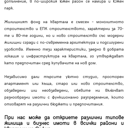
допълнение, в по-широкия южен район се намира и Южен
парк.
Жилищният фонд на квартала е смесен – монолитното
строителство и ЕПК строителството, характерни за 70-
те и 80-те години, но и ново строителство със модерни
жилищни сгради с по-съвременна архитектура и подсигурени
удобства. Именно тези характеристики, заедно в добрата
локация и инфраструктура на квартала, го утвърждават
като предпочитан сред купувачите на нов дом.
Независимо дали търсите уютно студио, просторен
апартамент или къща, старо или ново строителство,
обзаведени или необзаведени, обявите ни включват
разнообразни имоти с функционално разпределение, които
отговарят на различни бюджети и предпочитания.
При нас може да откриете различни типове
жилища и бизнес имоти в всички райони и