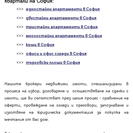
квартали на София:
<>>
едностайни апартаменти в София
<>>
двустайни апартаменти в София
<>>
тристайни апартаменти в София
<>>
многостайни апартаменти в София
<>>
къщи в София
<>>
офиси и офис сгради в София
<>>
търговски площи в София
Нашите брокери недвижими имоти, специализирали в
процеса на избор, договаряне и осъществяване на сделки с
имоти, ще ви съпътстват през целия процес - сравнение на
оферти, провеждане на огледи и преговори, запознаване и
изготвяне на юридическа документация за покупка на
мечтания от вас дом.