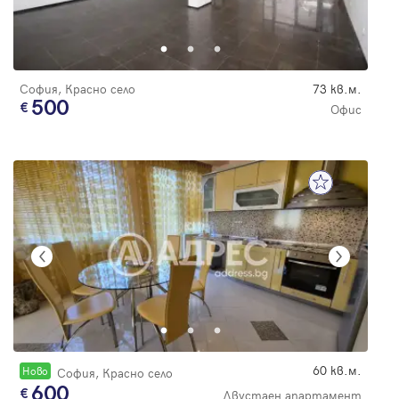
София, Красно село
73 кв.м.
500
Офис
60 кв.м.
Новo
София, Красно село
600
Двустаен апартамент