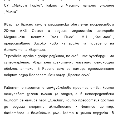
СУ „Максим Горки“, както и Частно начално училище
„Милеа”.
Квартал Красно село е медицински обезпечен посредством
20-то ДКЦ София и редица медицински центрове
Медицински център "Док Плюс", МЦ „Калимат“.,
предоставящи високо ниво на грижи за здравето на
жителите на квартала.
Търговска мрежа е добре развита, по главните булеварди има
супермаркети, квартални хранителни магазини, денонощни
обекти, аптеки. В Красно село се намира едноименният
покрит пазар Кооперативен пазар „Красно село“.
Районът е наситен с междублокови пространства, които
осигуряват зелени площи за отдих, а в непосредствена
близост се намира парк „Славия”, който предоставя достъп
до редица спортни активности – фитнес център,
баскетбола и волейболна зала, както и зимна пързалка. В