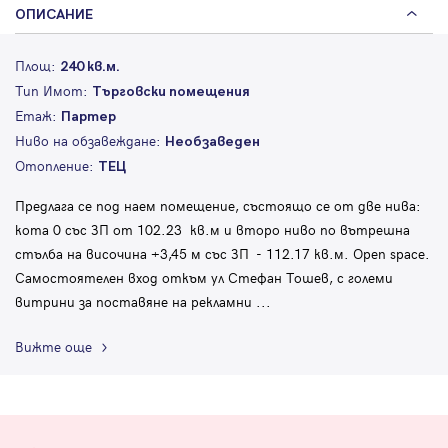
ОПИСАНИЕ
Площ:
240 кв.м.
Тип Имот:
Търговски помещения
Етаж:
Партер
Ниво на обзавеждане:
Необзаведен
Отопление:
ТЕЦ
Предлага се под наем помещение, състоящо се от две нива:
кота 0 със ЗП от 102.23 кв.м и второ ниво по вътрешна
стълба на височина +3,45 м със ЗП - 112.17 кв.м. Open space.
Самостоятелен вход откъм ул Стефан Тошев, с големи
витрини за поставяне на рекламни
...
Вижте още