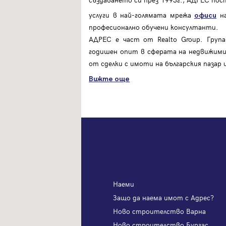
услуги в най-голямата мрежа
на
офиси
професионално обучени консултанти.
АДРЕС е част от Realto Group. Груп
годишен опит в сферата на недвижими
от сделки с имоти на българския пазар
Вижте още
Наеми
я имот с Адрес?
Защо да наема имот с Адрес?
ителство София
Ново строителство Варна
телство Пловдив
Ново строителство Бургас