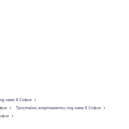
од наем в София
офия
Тристайни апартаменти под наем в София
офия