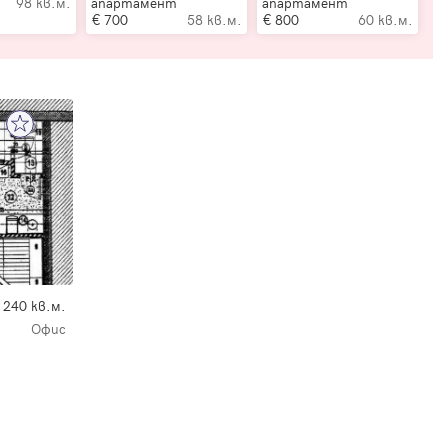
98 кв.м.
апартамент
апартамент
700
58 кв.м.
800
60 кв.м.
240 кв.м.
Офис
е