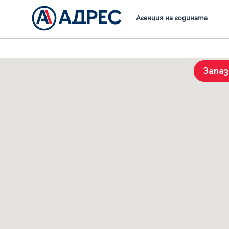
Начало
Резултати от търсене
Агенция на годината
Запа
История на търсенията