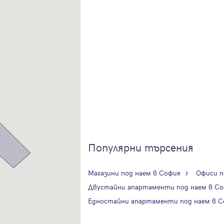
Продължи с Google
Успех!
Успех!
или влезте с имейл
Благодарим ви! Проверете имейл адрес си, за да активирате
Благодарим ви! Очаквайте скоро да се свържем с вас!
регистрацията.
Имейл
Парола
Популярни търсения
Вход с имейл
Магазини под наем в София
Офиси п
Двустайни апартаменти под наем в С
Забравена парола
Едностайни апартаменти под наем в С
Регистрация