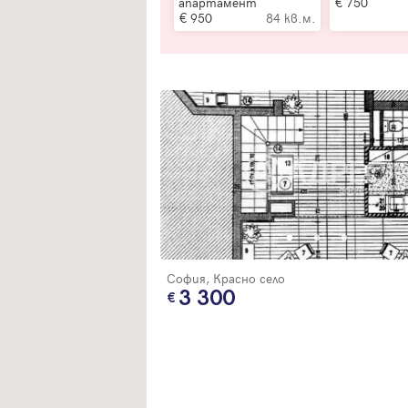
апартамент
750
950
84 кв.м.
София, Красно село
Вход
3 300
Влезте с профила си, за да разгледате повече снимки и да получит
по-подробна информация.
Продължи с Facebook