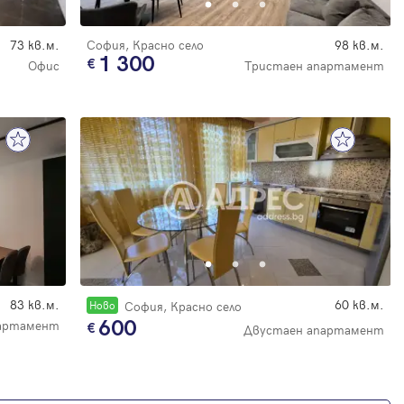
73 кв.м.
София, Красно село
98 кв.м.
1 300
Офис
Тристаен апартамент
83 кв.м.
60 кв.м.
Новo
София, Красно село
600
артамент
Двустаен апартамент