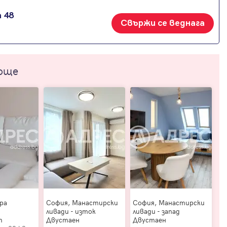
 48
Свържи се веднага
още
ра
София, Манастирски
София, Манастирски
ливади - изток
ливади - запад
т
Двустаен
Двустаен