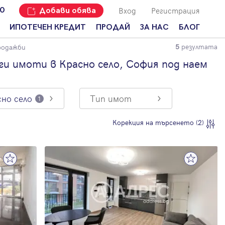
Вход
Регистрация
00
Добави обява
ИПОТЕЧЕН КРЕДИТ
ПРОДАЙ
ЗА НАС
БЛОГ
резултата
родажби
5
Добави
Наши офиси
За продавачи
обява
и имоти в Красно село, София под наем
Кариери
За купувачи
Защо да
продам
Кои сме ние?
Ипотечно
имот с
кредитиране
сно село
Тип имот
1
Адрес?
Мениджмънт
За
Корекция на търсенето (2)
наемодатели
Address Run
За
Франчайз
наематели
Често
Анализ на
задавани
пазара
въпроси
Новини