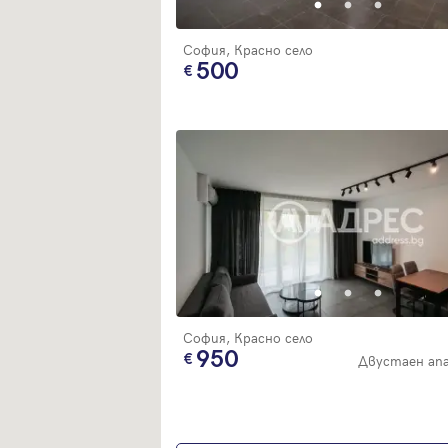
София, Красно село
500
София, Красно село
950
Двустаен ап