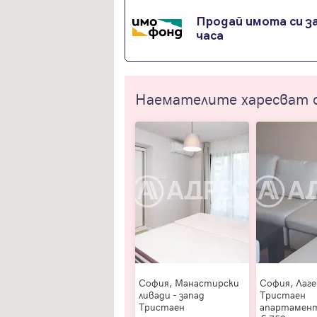
Продай имота си за
часа
Наемателите харесват 
София, Манастирски
София, Лаге
ливади - запад
Тристаен
Тристаен
апартамен