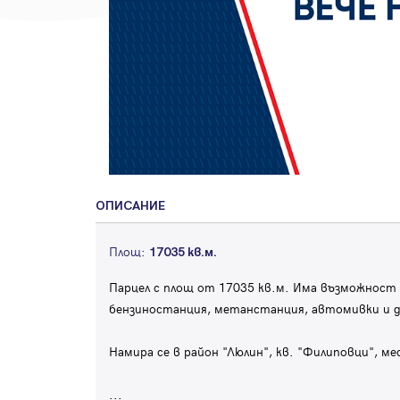
ОПИСАНИЕ
Площ:
17035 кв.м.
Парцел с площ от 17035 кв.м. Има възможност з
бензиностанция, метанстанция, автомивки и д
Намира се в район "Люлин", кв. "Филиповци", м
...