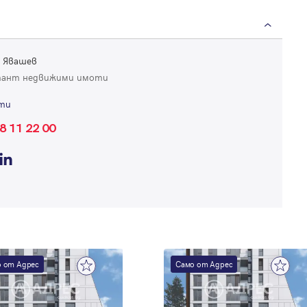
 Явашев
тант недвижими имоти
ти
Вход
8 11 22 00
Влезте с профила си, за да разгледате повече снимки и да получит
по-подробна информация.
Продължи с Facebook
Продължи с Google
 от Адрес
Само от Адрес
Успех!
Успех!
или влезте с имейл
Благодарим ви! Проверете имейл адрес си, за да активирате