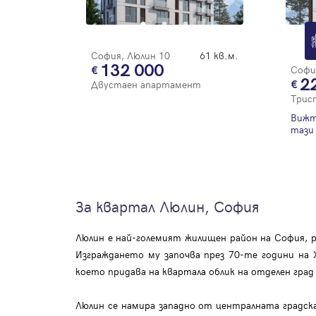
София, Люлин 10
61 кв.м.
132 000
Софи
2
Двустаен апартамент
Трис
Вижт
тази 
За квартал Люлин, София
Люлин е най-големият жилищен район на София, р
Изграждането му започва през 70-те години на
което придава на квартала облик на отделен гра
Люлин се намира западно от централната градска