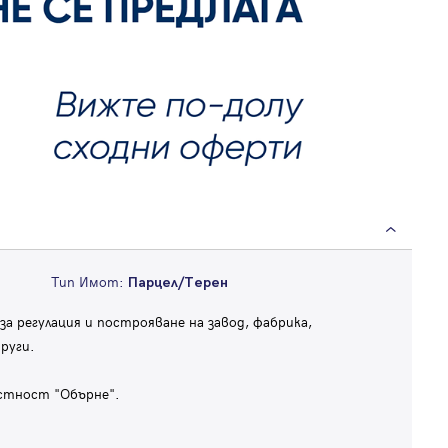
Тип Имот:
Парцел/Терен
а регулация и построяване на завод, фабрика,
руги.
естност "Обърне".