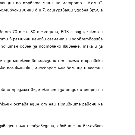
танции по първата линия на метрото – Люлин”,
ролейбусни линии 6 и 7, осигуряващи удобна връзка
е от 70-те и 80-те години, ЕПК сгради, както и
моти в различни ценови сегменти и удовлетворява
почитан освен за постоянно живеене, така и за
ъп до множество магазини от големи търговски
лко поликлиники, многопрофилна болница и частни
който предлага възможности за отдих и спорт на
 Люлин остава един от най-активните райони на
аведени или необзаведени, обявите ни включват