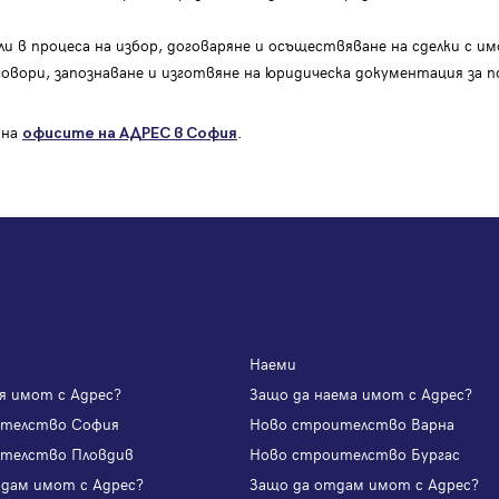
 в процеса на избор, договаряне и осъществяване на сделки с им
говори, запознаване и изготвяне на юридическа документация за п
 на
.
офисите на АДРЕС в София
Наеми
я имот с Адрес?
Защо да наема имот с Адрес?
ителство София
Ново строителство Варна
телство Пловдив
Ново строителство Бургас
одам имот с Адрес?
Защо да отдам имот с Адрес?