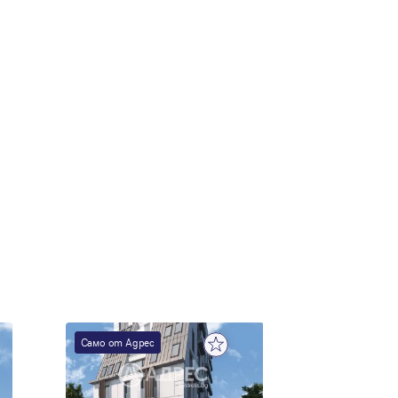
е
Само от Адрес