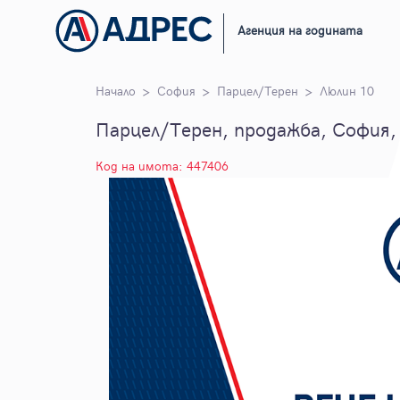
Агенция на годината
Начало
София
Парцел/Терен
Люлин 10
Парцел/Терен, продажба, София, 
Код на имота: 447406