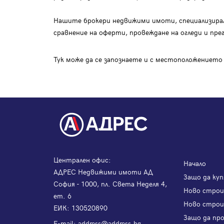
Нашите брокери недвижими имоти, специализирали
сравнение на оферти, провеждане на огледи и пре
Тук може да се запознаете и с местоположението
Централен офис:
Начало
АДРЕС Недвижими имоти АД
Защо да куп
София - 1000, пл. Света Неделя 4,
Ново стро
ет. 6
Ново строи
ЕИК: 130520890
Защо да пр
Е-mail:
address@address.bg