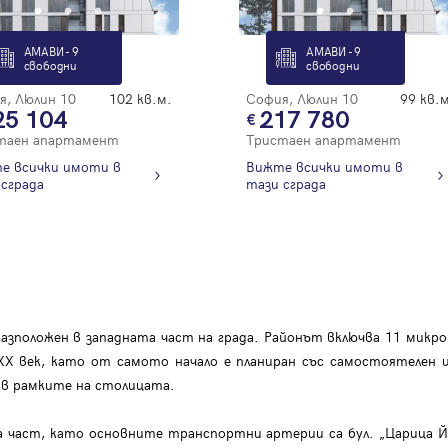
Благодарим ви! Очаквайте скоро да се свържем с вас!
регистрацията.
Имейл
Парола
АМАВИ - 9
АМАВИ - 9
свободни
свободни
я, Люлин 10
102 кв.м.
София, Люлин 10
99 кв.м
25 104
217 780
таен апартамент
Тристаен апартамент
е всички имоти в
Вижте всички имоти в
Вход с имейл
сграда
тази сграда
Забравена парола
Регистрация
азположен в западната част на града. Районът включва 11 микро
 XX век, като от самото начало е планиран със самостоятелен
д в рамките на столицата.
 част, като основните транспортни артерии са бул. „Царица Йоан