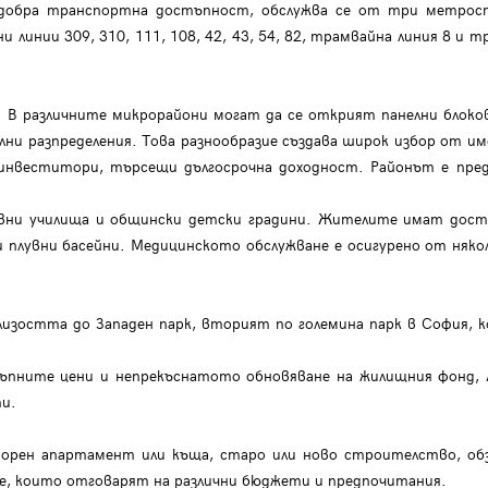
 с добра транспортна достъпност, обслужва се от три метрос
и линии 309, 310, 111, 108, 42, 43, 54, 82, трамвайна линия 8 и т
. В различните микрорайони могат да се открият панелни блоков
ни разпределения. Това разнообразие създава широк избор от и
инвеститори, търсещи дългосрочна доходност. Районът е пред
ни училища и общински детски градини. Жителите имат дост
и плувни басейни. Медицинското обслужване е осигурено от няко
изостта до Западен парк, вторият по големина парк в София, 
ъпните цени и непрекъснатото обновяване на жилищния фонд,
ти.
рен апартамент или къща, старо или ново строителство, обз
ие, които отговарят на различни бюджети и предпочитания.