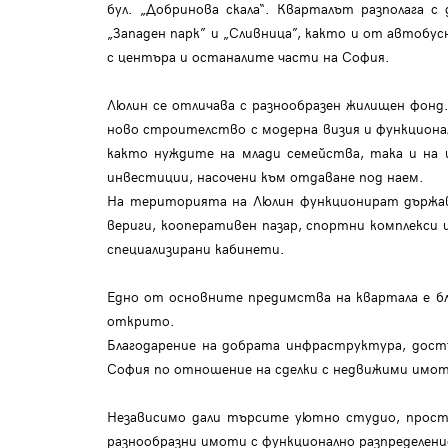
бул. „Добринова скала“. Кварталът разполага
„Западен парк” и „Сливница”, както и от автобусн
с центъра и останалите части на София.
Люлин се отличава с разнообразен жилищен фонд
ново строителство с модерна визия и функционал
както нуждите на млади семейства, така и на 
инвестиции, насочени към отдаване под наем.
На територията на Люлин функционират държав
вериги, кооперативен пазар, спортни комплекси 
специализирани кабинети.
Едно от основните предимства на квартала е бл
открито.
Благодарение на добрата инфраструктура, дост
София по отношение на сделки с недвижими имо
Независимо дали търсите уютно студио, просто
разнообразни имоти с функционално разпределен