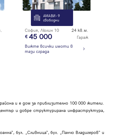
АМАВИ - 9
свободни
.
София, Люлин 10
24 кв.м.
45 000
Гараж
Вижте всички имоти в
тази сграда
района и е дом за приблизително 100 000 жители.
 център и добре структурирана инфраструктура,
на“, бул. „Сливница“, бул. „Панчо Владигеров“ и