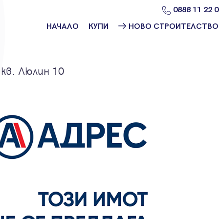
0888 11 22 
НАЧАЛО
КУПИ
НОВО СТРОИТЕЛСТВО
Намери
Ново
имот
строителство
София
кв. Люлин 10
Защо да купя
имот с
Ново
Адрес?
строителство
Варна
Ново
строителство
Пловдив
Ново
строителство
Бургас
Проекти ново
строителство