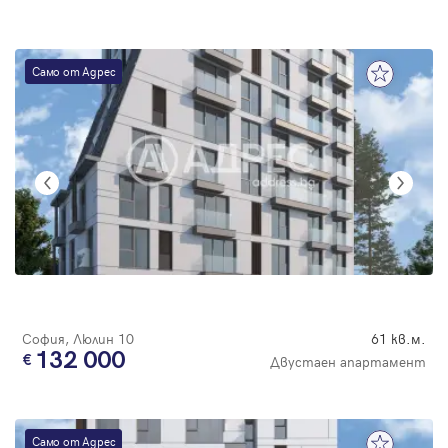
Само от Адрес
София, Люлин 10
61 кв.м.
132 000
Двустаен апартамент
Само от Адрес