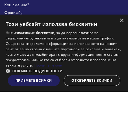
Кои сме ние?
Франчайз
×
Блог
Този уебсайт използва бисквитки
Искаш ли да получаваш актуална информация за пазара
Ние използваме бисквитки, за да персонализираме
на недвижими имоти?
съдържанието, рекламите и да анализираме нашия трафик.
Също така споделяме информация за използването на нашия
сайт от ваша страна с нашите партньори за реклама и анализи,
които може да я комбинират с друга информация, която сте им
предоставили или която са събрали от вашето използване на
техните услуги.
Прочетете още
Абонирам се
ПОКАЖЕТЕ ПОДРОБНОСТИ
ПРИЕМЕТЕ ВСИЧКИ
ОТХВЪРЛЕТЕ ВСИЧКИ
Виж на картата
НАЙ-ПОПУЛЯРНИ ТЪРСЕНИЯ:
Общи условия
Политика за "бисквитки"
Политики за поверителност
Политика по качеството
Информация по ЗЗЛПСПООИН