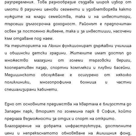
разпределения. Това разнообразие създава широк избор от
имоти в различни ценови сегменти и удовлетворява както
нуждите на млади семейства, така и на инвеститори,
търсещи дългосрочна доходност. Районът е предпочитан
освен за постоянно живеене, така и за инвестиции, насочени
към отдаване под наем.
На територията на Люлин функционират държавни училища
и общински детски градини. Жителите имат достъп до
множество магазини от големи търговски вериги,
кооперативен пазар, спортни комплекси и плувни басейни.
Медицинското обслужване е осигурено от няколко
поликлиники, многопрофилна болница и частни
специализирани кабинети.
Едно от основните предимства на квартала е близостта до
Западен парк, вторият по големина парк в София, който
предлага възможности за отдих и спорт на открито.
Благодарение на добрата инфраструктура, достъпните
цени и непрекъснатото обновяване на жилищния фонд,