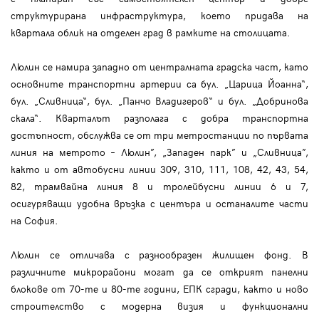
структурирана инфраструктура, което придава на
квартала облик на отделен град в рамките на столицата.
Люлин се намира западно от централната градска част, като
основните транспортни артерии са бул. „Царица Йоанна“,
бул. „Сливница“, бул. „Панчо Владигеров“ и бул. „Добринова
скала“. Кварталът разполага с добра транспортна
достъпност, обслужва се от три метростанции по първата
линия на метрото – Люлин”, „Западен парк” и „Сливница”,
както и от автобусни линии 309, 310, 111, 108, 42, 43, 54,
82, трамвайна линия 8 и тролейбусни линии 6 и 7,
осигуряващи удобна връзка с центъра и останалите части
на София.
Люлин се отличава с разнообразен жилищен фонд. В
различните микрорайони могат да се открият панелни
блокове от 70-те и 80-те години, ЕПК сгради, както и ново
строителство с модерна визия и функционални