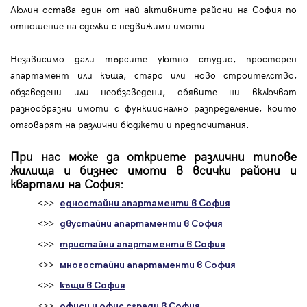
Люлин остава един от най-активните райони на София по
отношение на сделки с недвижими имоти.
Независимо дали търсите уютно студио, просторен
апартамент или къща, старо или ново строителство,
обзаведени или необзаведени, обявите ни включват
разнообразни имоти с функционално разпределение, които
отговарят на различни бюджети и предпочитания.
При нас може да откриете различни типове
жилища и бизнес имоти в всички райони и
квартали на София:
<>>
едностайни апартаменти в София
<>>
двустайни апартаменти в София
<>>
тристайни апартаменти в София
<>>
многостайни апартаменти в София
<>>
къщи в София
<>>
офиси и офис сгради в София