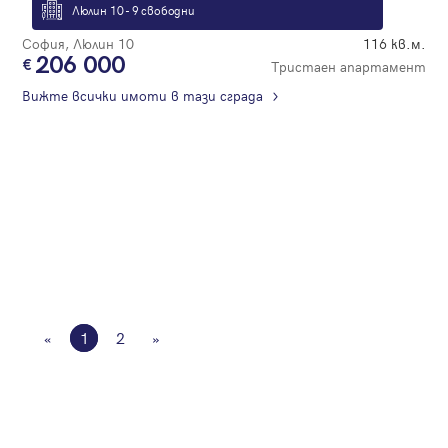
Люлин 10 - 9 свободни
София, Люлин 10
116 кв.м.
206 000
Тристаен апартамент
Вижте всички имоти в тази сграда
«
1
2
»