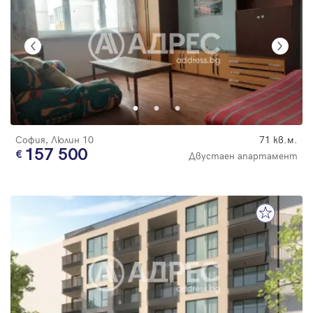
София, Люлин 10
71 кв.м.
157 500
Двустаен апартамент