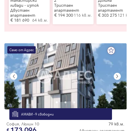
Манастирски
2
Долина
ливади - изток
Тристаен
Тристаен
Двустаен
апартамент
апартамент
апартамент
194 300
116 кв.м.
303 275
121 кв
181 690
64 кв.м.
Само от Адрес
АМАВИ - 9 свободни
София, Люлин 10
79 кв.м.
173 096
Двустаен апартамент