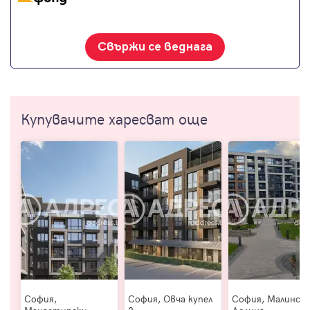
Свържи се веднага
Купувачите харесват още
София,
София, Овча купел
София, Малинов