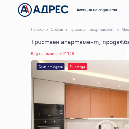
Агенция на годината
Начало
София
Тристаен апартамент
Люл
Тристаен апартамент, продажба,
Код на имота: 691128
Само от Адрес
5+ огледа