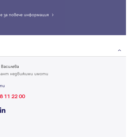
е за повече информация
Вход
Влезте с профила си, за да разгледате повече снимки и да получит
 Василева
по-подробна информация.
тант недвижими имоти
ти
Продължи с Facebook
8 11 22 00
Продължи с Google
Успех!
Успех!
или влезте с имейл
Благодарим ви! Проверете имейл адрес си, за да активирате