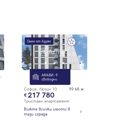
Само от Адрес
АМАВИ - 9
.
свободни
София, Люлин 10
99 кв.м.
217 780
Тристаен апартамент
Вижте всички имоти в
тази сграда