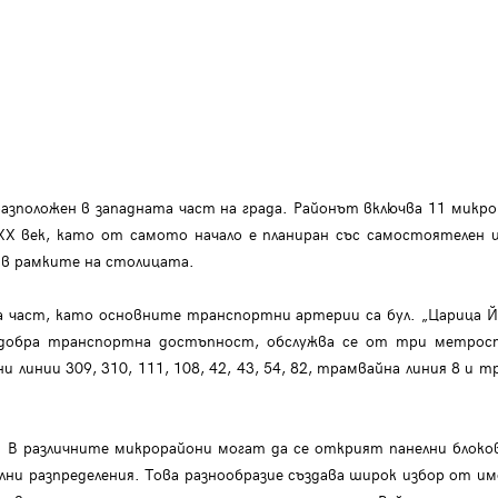
азположен в западната част на града. Районът включва 11 микро
 XX век, като от самото начало е планиран със самостоятелен
д в рамките на столицата.
 част, като основните транспортни артерии са бул. „Царица Йоан
 с добра транспортна достъпност, обслужва се от три метрос
и линии 309, 310, 111, 108, 42, 43, 54, 82, трамвайна линия 8 и т
. В различните микрорайони могат да се открият панелни блоков
ни разпределения. Това разнообразие създава широк избор от и