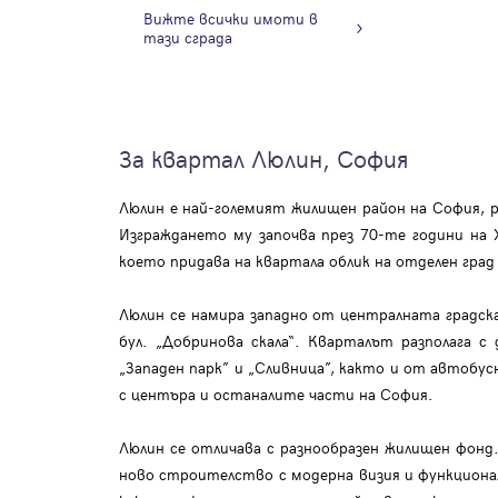
Вижте всички имоти в
тази сграда
За квартал Люлин, София
Люлин е най-големият жилищен район на София, р
Изграждането му започва през 70-те години на
което придава на квартала облик на отделен гра
Люлин се намира западно от централната градска
бул. „Добринова скала“. Кварталът разполага
„Западен парк” и „Сливница”, както и от автобусн
с центъра и останалите части на София.
Люлин се отличава с разнообразен жилищен фонд
ново строителство с модерна визия и функционал