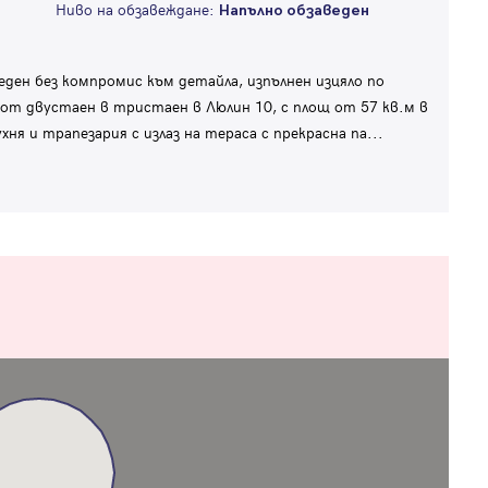
Ниво на обзавеждане:
Напълно обзаведен
ден без компромис към детайла, изпълнен изцяло по
от двустаен в тристаен в Люлин 10, с площ от 57 кв.м в
хня и трапезария с излаз на тераса с прекрасна па
...