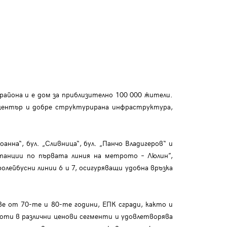
района и е дом за приблизително 100 000 жители.
 център и добре структурирана инфраструктура,
на“, бул. „Сливница“, бул. „Панчо Владигеров“ и
танции по първата линия на метрото – Люлин”,
ролейбусни линии 6 и 7, осигуряващи удобна връзка
е от 70-те и 80-те години, ЕПК сгради, както и
моти в различни ценови сегменти и удовлетворява