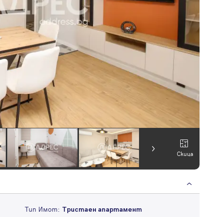
Скица
Тип Имот:
Тристаен апартамент