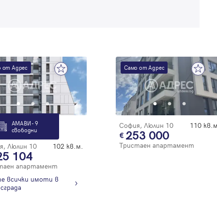
 от Адрес
Само от Адрес
АМАВИ - 9
София, Люлин 10
110 кв.м
свободни
253 000
Тристаен апартамент
я, Люлин 10
102 кв.м.
25 104
таен апартамент
е всички имоти в
сграда