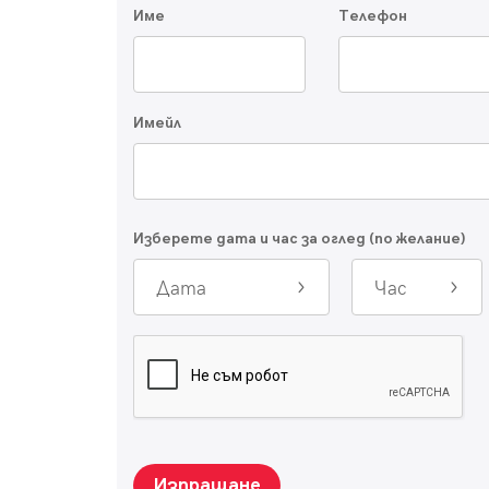
Име
Телефон
Имейл
Изберете дата и час за оглед (по желание)
Дата
Час
Изпращане