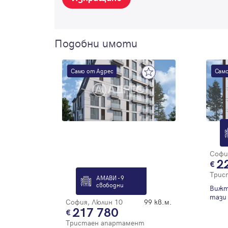
Подобни имоти
Само от Адрес
Само
Софи
2
Трис
АМАВИ - 9
свободни
Вижт
тази 
София, Люлин 10
99 кв.м.
217 780
Тристаен апартамент