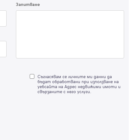
Благодарим ви! Очаквайте скоро да се свържем с вас!
Запитване
регистрацията.
Имейл
Парола
Вход с имейл
Забравена парола
Съгласявам се личните ми данни да
бъдат обработвани при използване на
уебсайта на Адрес недвижими имоти и
Регистрация
свързаните с него услуги.