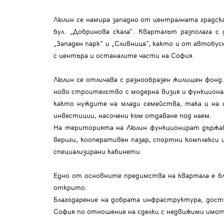
Люлин се намира западно от централната градска
бул. „Добринова скала“. Кварталът разполага
„Западен парк” и „Сливница”, както и от автобусн
с центъра и останалите части на София.
Люлин се отличава с разнообразен жилищен фонд
ново строителство с модерна визия и функционал
както нуждите на млади семейства, така и на 
инвестиции, насочени към отдаване под наем.
На територията на Люлин функционират държав
вериги, кооперативен пазар, спортни комплекси 
специализирани кабинети.
Едно от основните предимства на квартала е бл
открито.
Благодарение на добрата инфраструктура, дост
София по отношение на сделки с недвижими имо