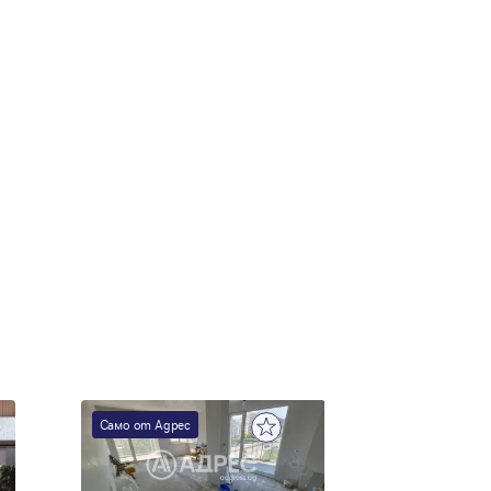
е
Само от Адрес