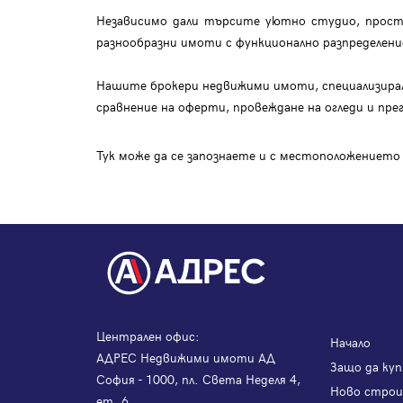
Независимо дали търсите уютно студио, просто
разнообразни имоти с функционално разпределен
Нашите брокери недвижими имоти, специализирали
сравнение на оферти, провеждане на огледи и пре
Тук може да се запознаете и с местоположението
Централен офис:
Начало
АДРЕС Недвижими имоти АД
Защо да куп
София - 1000, пл. Света Неделя 4,
Ново стро
ет. 6