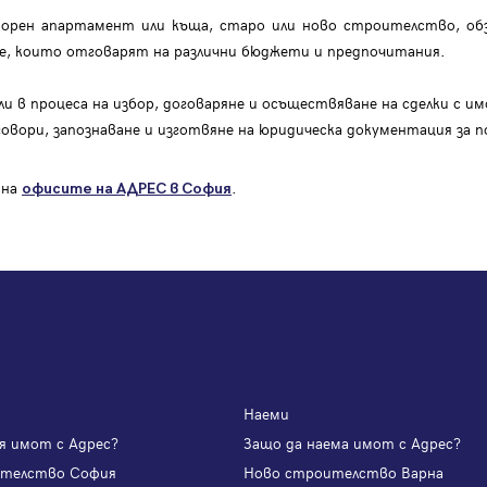
рен апартамент или къща, старо или ново строителство, обз
ие, които отговарят на различни бюджети и предпочитания.
 в процеса на избор, договаряне и осъществяване на сделки с им
говори, запознаване и изготвяне на юридическа документация за п
 на
.
офисите на АДРЕС в София
Наеми
я имот с Адрес?
Защо да наема имот с Адрес?
ителство София
Ново строителство Варна