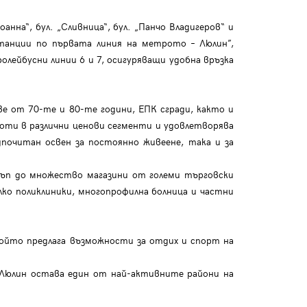
на“, бул. „Сливница“, бул. „Панчо Владигеров“ и
танции по първата линия на метрото – Люлин”,
ролейбусни линии 6 и 7, осигуряващи удобна връзка
е от 70-те и 80-те години, ЕПК сгради, както и
моти в различни ценови сегменти и удовлетворява
почитан освен за постоянно живеене, така и за
ъп до множество магазини от големи търговски
лко поликлиники, многопрофилна болница и частни
който предлага възможности за отдих и спорт на
 Люлин остава един от най-активните райони на