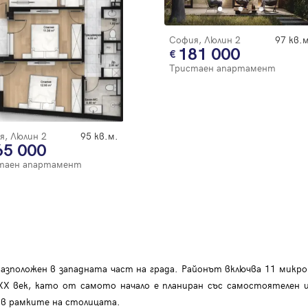
Благодарим ви! Очаквайте скоро да се свържем с вас!
регистрацията.
Имейл
Парола
София, Люлин 2
97 кв.м
181 000
Тристаен апартамент
Вход с имейл
я, Люлин 2
95 кв.м.
65 000
Забравена парола
таен апартамент
Регистрация
азположен в западната част на града. Районът включва 11 микро
 XX век, като от самото начало е планиран със самостоятелен
д в рамките на столицата.