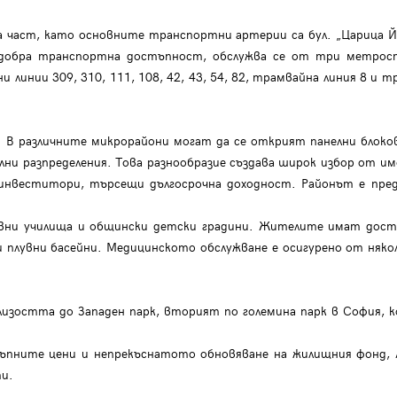
 част, като основните транспортни артерии са бул. „Царица Йоан
 с добра транспортна достъпност, обслужва се от три метрос
и линии 309, 310, 111, 108, 42, 43, 54, 82, трамвайна линия 8 и т
. В различните микрорайони могат да се открият панелни блоков
ни разпределения. Това разнообразие създава широк избор от и
инвеститори, търсещи дългосрочна доходност. Районът е пред
ни училища и общински детски градини. Жителите имат дост
и плувни басейни. Медицинското обслужване е осигурено от няко
изостта до Западен парк, вторият по големина парк в София, 
ъпните цени и непрекъснатото обновяване на жилищния фонд,
ти.