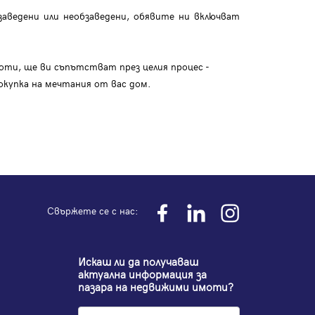
аведени или необзаведени, обявите ни включват
оти, ще ви съпътстват през целия процес -
окупка на мечтания от вас дом.
Свържете се с нас:
Искаш ли да получаваш
актуална информация за
пазара на недвижими имоти?