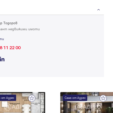
р Тодоров
тант недвижими имоти
ти
Вход
8 11 22 00
Влезте с профила си, за да разгледате повече снимки и да получит
по-подробна информация.
Продължи с Facebook
Продължи с Google
 от Адрес
Само от Адрес
Успех!
Успех!
или влезте с имейл
Благодарим ви! Проверете имейл адрес си, за да активирате