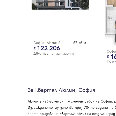
София, Люлин 2
57 кв.м.
122 206
Софи
Двустаен апартамент
1
Трис
За квартал Люлин, София
Люлин е най-големият жилищен район на София, р
Изграждането му започва през 70-те години на
което придава на квартала облик на отделен гра