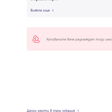
Вижте още
Купувачите вече разглеждат този им
Други имоти в тази локация