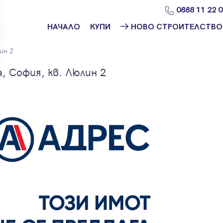
0888 11 22 
НАЧАЛО
КУПИ
НОВО СТРОИТЕЛСТВО
Намери
Ново
ин 2
имот
строителство
София
 София, кв. Люлин 2
Защо да купя
имот с
Ново
Адрес?
строителство
Варна
Ново
строителство
Пловдив
Ново
строителство
Бургас
Проекти ново
строителство