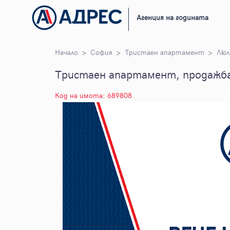
Агенция на годината
Начало
София
Тристаен апартамент
Люл
Тристаен апартамент, продажба,
Код на имота: 689808