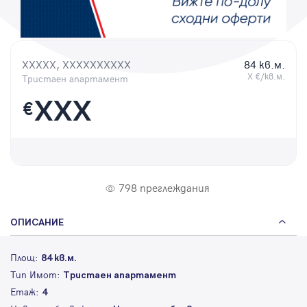
Парола
XXXXX, XXXXXXXXXX
84 кв.м.
X €/кв.м.
Тристаен апартамент
Вход с имейл
XXX
€
Забравена парола
Регистрация
798 преглеждания
ОПИСАНИЕ
Площ:
84 кв.м.
Тип Имот:
Тристаен апартамент
Етаж:
4