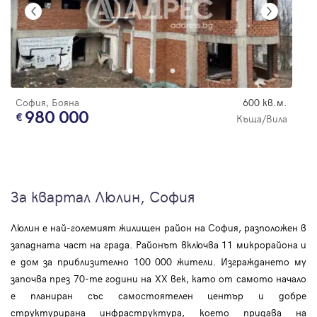
София, Бояна
600 кв.м.
980 000
Къща/Вила
За квартал Люлин, София
Люлин е най-големият жилищен район на София, разположен в
западната част на града. Районът включва 11 микрорайона и
е дом за приблизително 100 000 жители. Изграждането му
започва през 70-те години на XX век, като от самото начало
е планиран със самостоятелен център и добре
структурирана инфраструктура, което придава на