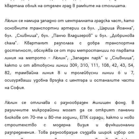
квартала облик на отделен град в рамките на столицата.
Люлин се намира западно от централната градска част, като
основните транспортни артерии са бул. „Царица Йоанна“,
бул. „Сливница“, бул. „Панчо Владигеров“ и бул. „Добринова
скала“. Кварталът разполага с добра транспортна
достъпност, обслужва се от три метростанции по първата
линия на метрото – Люлин”, „Западен парк” и „Сливница”,
както и от автобусни линии 309, 310, 111, 108, 42, 43, 54,
82, трамвайна линия 8 и тролейбусни линии 6 и 7,
осигуряващи удобна връзка с центъра и останалите части
на София.
Люлин се отличава с разнообразен жилищен фонд. В
различните микрорайони могат да се открият панелни
блокове от 70-те и 80-те години, ЕПК сгради, както и ново
строителство с модерна визия и функционални
разпределения. Това разнообразие създава широк избор от