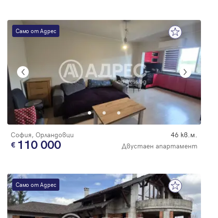
Само от Адрес
София, Орландовци
46 кв.м.
110 000
Двустаен апартамент
Само от Адрес