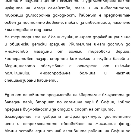
имоти в различни ценови сегменти и удовлетворява както
нуждите на млади семейства, така и на инвеститори,
търсещи дългосрочна доходност. Районът е предпочитан
освен за постоянно живеене, така и за инвестиции, насочени
към отдаване под наем.
На територията на Люлин функционират държавни училища
и общински детски градини. Жителите имат достъп до
множество магазини от големи търговски вериги,
кооперативен пазар, спортни комплекси и плувни басейни.
Медицинското обслужване е осигурено от няколко
поликлиники, многопрофилна болница и частни
специализирани кабинети.
Едно от основните предимства на квартала е близостта до
Западен парк, вторият по големина парк в София, който
предлага възможности за отдих и спорт на открито.
Благодарение на добрата инфраструктура, достъпните
цени и непрекъснатото обновяване на жилищния фонд,
Люлин остава един от най-активните райони на София по