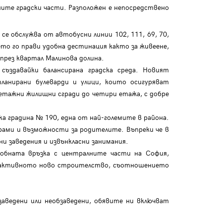
ните градски части. Разположен е непосредствено
е обслужва от автобусни линии 102, 111, 69, 70,
ето го прави удобна дестинация както за живеене,
през квартал Малинова долина.
ъздавайки балансирана градска среда. Новият
ланирани булеварди и улици, които осигуряват
етажни жилищни сгради до четири етажа, с добре
 градина № 190, една от най-големите в района.
грами и възможности за родителите. Въпреки че в
и заведения и извънкласни занимания.
добната връзка с централните части на София,
и активното ново строителство, съотношението
аведени или необзаведени, обявите ни включват