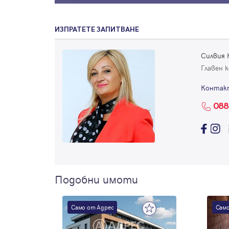
ИЗПРАТЕТЕ ЗАПИТВАНЕ
Силвия 
Главен 
Контак
088
Подобни имоти
Само от Адрес
Само