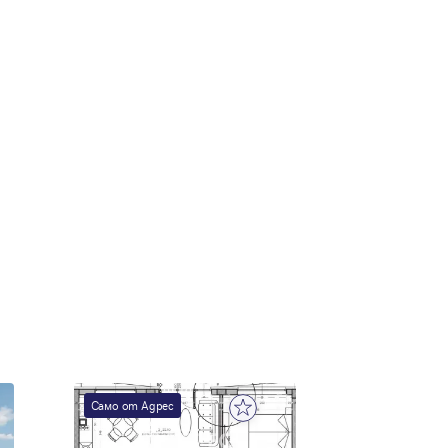
е
Само от Адрес