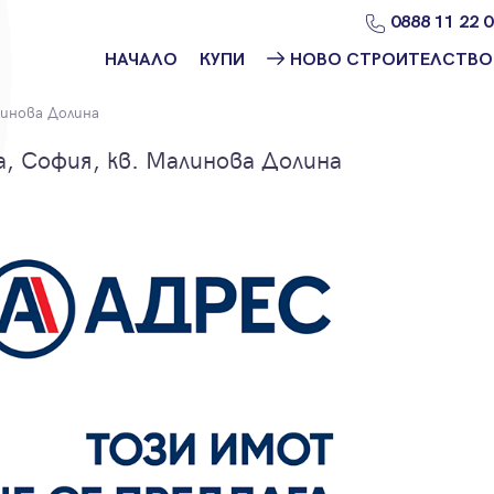
0888 11 22 
НАЧАЛО
КУПИ
НОВО СТРОИТЕЛСТВО
Намери
Ново
инова Долина
имот
строителство
София
, София, кв. Малинова Долина
Защо да купя
имот с
Ново
Адрес?
строителство
Варна
Ново
строителство
Пловдив
Ново
строителство
Бургас
Проекти ново
строителство