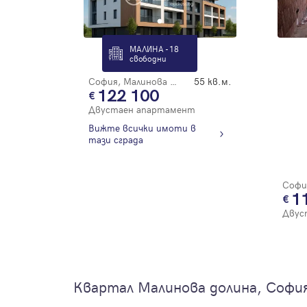
МАЛИНА - 18
свободни
София, Малинова Долина
55 кв.м.
122 100
Двустаен апартамент
Вижте всички имоти в
тази сграда
1
Двус
Квартал Малинова долина, Софи