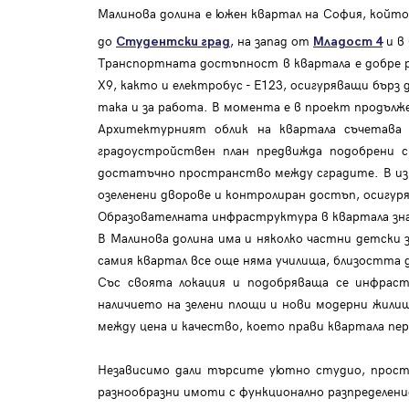
Малинова долина е южен квартал на София, който
до
, на запад от
и в
Студентски град
Младост 4
Транспортната достъпност в квартала е добре ра
Х9, както и електробус - E123, осигуряващи бърз
така и за работа. В момента е в проект продълж
Архитектурният облик на квартала съчетава 
градоустройствен план предвижда подобрени с
достатъчно пространство между сградите. В изт
озеленени дворове и контролиран достъп, осигур
Образователната инфраструктура в квартала зна
В Малинова долина има и няколко частни детски 
самия квартал все още няма училища, близостта 
Със своята локация и подобряваща се инфраст
наличието на зелени площи и нови модерни жи
между цена и качество, което прави квартала пер
Независимо дали търсите уютно студио, просто
разнообразни имоти с функционално разпределен