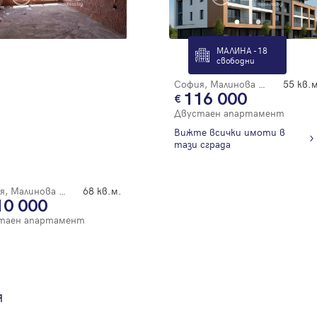
Благодарим ви! Очаквайте скоро да се свържем с вас!
регистрацията.
Имейл
Парола
МАЛИНА - 18
свободни
София, Малинова Долина
55 кв.м
116 000
Двустаен апартамент
Вход с имейл
Вижте всички имоти в
тази сграда
Забравена парола
София, Малинова Долина
68 кв.м.
Регистрация
10 000
таен апартамент
я