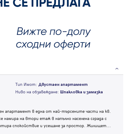
Тип Имот:
Двустаен апартамент
Ниво на обзавеждане:
Шпакловка и замазка
ен апартамент в една от най-търсените части на кв.
е намира на втори етаж в напълно населена сграда с
антира спокойствие и усещане за простор. Жилищет
...