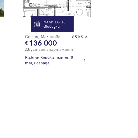
МАЛИНА - 18
свободни
.
София, Малинова Долина
68 кв.м.
136 000
Двустаен апартамент
Вижте всички имоти в
тази сграда