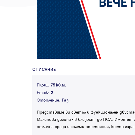
ОПИСАНИЕ
Площ:
75 кв.м.
Етаж:
2
Отопление:
Газ
Представяме ви светъл и функционален двуста
Малинова долина - в близост до НСА. Имотът с
отлична среда и големи отстояния, което гар