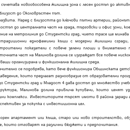
 съчетава новообособена жилищна зона с лесен достъп до актив
 близост до Околовръстен път.
звита. Наред с близостта до ключови пътни артерии, районът с
 достъп до централната част на града, търговски и офис зони, ко
ение на метролиния до Студентски град, чието трасе ще минава 
традиционни еднофамилни къщи с модерни жилищни сгради, с
троителни показатели с повече зелени площи и внимателно п
очната част на Малинова долина се изграждат все повече ниско
яващи организирана и функционална жилищна среда.
чително се подобрява, като вече функционира Общинската детска
заведения, които предлагат разнообразие от образователни про
до Студентски град и Младост 4 дава достъп до множество учебн
руктура, Малинова долина привлича купувачи, които ценят у
лищни комплекси. Инвеститорите търсят имоти в района зарад
спективен за покупка с инвестиционна цел.
рен апартамент или къща, старо или ново строителство, обз
ие, които отговарят на различни бюджети и предпочитания.