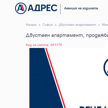
Агенция на годината
Начало
София
Двустаен апартамент
Мал
Двустаен апартамент, продажба
Код на имота: 691179