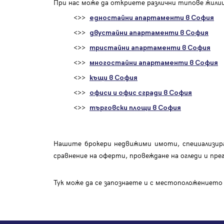
При нас може да откриете различни типове жилищ
<>>
едностайни апартаменти в София
<>>
двустайни апартаменти в София
<>>
тристайни апартаменти в София
<>>
многостайни апартаменти в София
<>>
къщи в София
<>>
офиси и офис сгради в София
<>>
търговски площи в София
Нашите брокери недвижими имоти, специализира
сравнение на оферти, провеждане на огледи и пре
Тук може да се запознаете и с местоположението