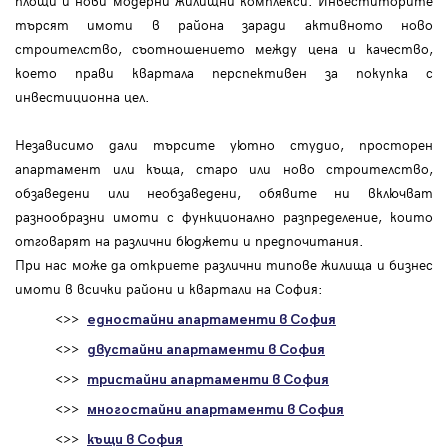
площи и нови модерни жилищни комплекси. Инвеститорите
търсят имоти в района заради активното ново
строителство, съотношението между цена и качество,
което прави квартала перспективен за покупка с
инвестиционна цел.
Независимо дали търсите уютно студио, просторен
апартамент или къща, старо или ново строителство,
обзаведени или необзаведени, обявите ни включват
разнообразни имоти с функционално разпределение, които
отговарят на различни бюджети и предпочитания.
При нас може да откриете различни типове жилища и бизнес
имоти в всички райони и квартали на София:
<>>
едностайни апартаменти в София
<>>
двустайни апартаменти в София
<>>
тристайни апартаменти в София
<>>
многостайни апартаменти в София
<>>
къщи в София