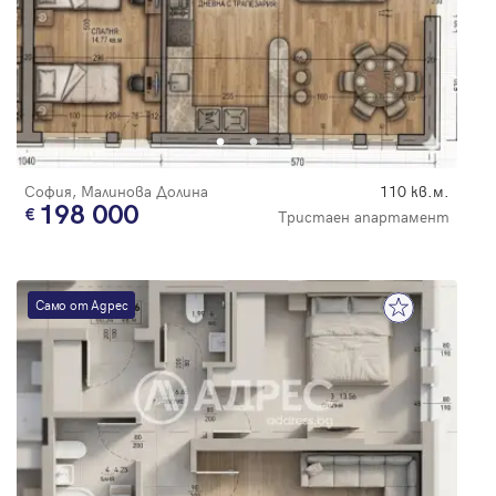
София, Малинова Долина
110 кв.м.
198 000
Тристаен апартамент
Само от Адрес