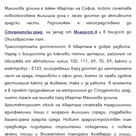
Малинова долина е южен квартал на София, който съчетава
новообособена жилищна зона с лесен достъп до активните
градски части. Разположен е непосредствено до
, на запад от
и в близост до
Студентски град
Младост 4
Околовръстен път.
Транспортната достъпност в квартала е добре развита.
Наред с близостта до ключови пътни артерии, районът се
обслужва от автобусни линии 102, 111, 69, 70, Х9, както и
електробус - E123, осигуряващи бърз достъп до централната
част на града, търговски и офис зони, което го прави удобна
дестинация както за живеене, така и за работа. В момента
е в проект продължение на метролиния до Студентски град,
чието трасе ще минава през квартал Малинова долина.
Архитектурният облик на квартала съчетава традиционни
еднофамилни къщи с модерни жилищни сгради, създавайки
балансирана градска среда. Новият градоустройствен план
предвижда подобрени строителни показатели с повече
зелени площи и внимателно планирани булеварди и улици,