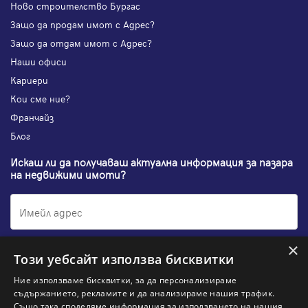
Ново строителство Бургас
Защо да продам имот с Адрес?
Защо да отдам имот с Адрес?
Наши офиси
Кариери
Кои сме ние?
Франчайз
Блог
Искаш ли да получаваш актуална информация за пазара
на недвижими имоти?
×
Абонирам се
Този уебсайт използва бисквитки
Ние използваме бисквитки, за да персонализираме
съдържанието, рекламите и да анализираме нашия трафик.
Също така споделяме информация за използването на нашия