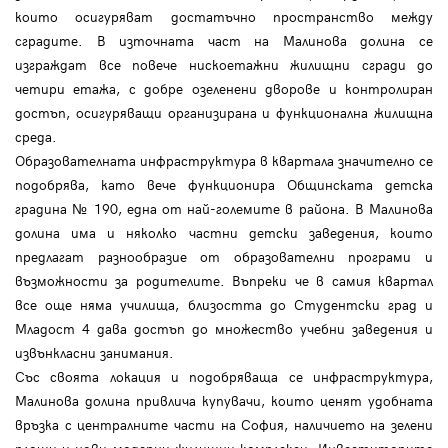
които осигуряват достатъчно пространство между
сградите. В източната част на Малинова долина се
изграждат все повече нискоетажни жилищни сгради до
четири етажа, с добре озеленени дворове и контролиран
достъп, осигуряващи организирана и функционална жилищна
среда.
Образователната инфраструктура в квартала значително се
подобрява, като вече функционира Общинската детска
градина № 190, една от най-големите в района. В Малинова
долина има и няколко частни детски заведения, които
предлагат разнообразие от образователни програми и
възможности за родителите. Въпреки че в самия квартал
все още няма училища, близостта до Студентски град и
Младост 4 дава достъп до множество учебни заведения и
извънкласни занимания.
Със своята локация и подобряваща се инфраструктура,
Малинова долина привлича купувачи, които ценят удобната
връзка с централните части на София, наличието на зелени