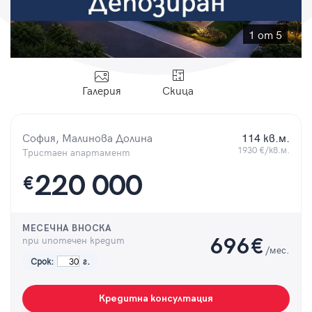
Парола
1 от 5
Галерия
Скица
Вход с имейл
София, Малинова Долина
114 кв.м.
Забравена парола
1930 €/кв.м.
Тристаен апартамент
Регистрация
220 000
€
МЕСЕЧНА ВНОСКА
при ипотечен кредит
696
€
/мес.
Срок:
г.
Кредитна консултация