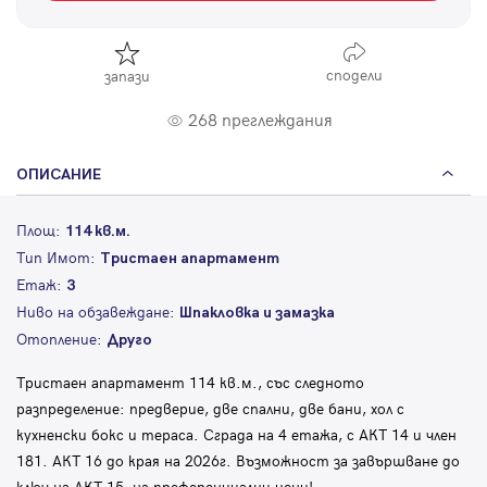
сподели
запази
268 преглеждания
ОПИСАНИЕ
Площ:
114 кв.м.
Тип Имот:
Тристаен апартамент
Етаж:
3
Ниво на обзавеждане:
Шпакловка и замазка
Отопление:
Друго
Тристаен апартамент 114 кв.м., със следното
разпределение: предверие, две спални, две бани, хол с
кухненски бокс и тераса. Сграда на 4 етажа, с АКТ 14 и член
181. АКТ 16 до края на 2026г. Възможност за завършване до
ключ на АКТ 15, на преференциални цени!