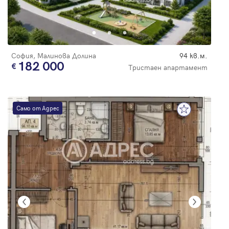
София, Малинова Долина
94 кв.м.
182 000
Тристаен апартамент
Само от Адрес