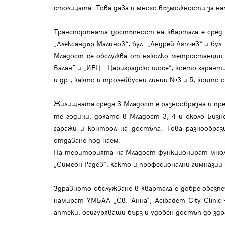
столицата. Това дава и много възможности за нам
Транспортната достъпност на квартала е сред 
„Александър Малинов“, бул. „Андрей Ляпчев“ и бу
Младост се обслужва от няколко метростанции по
Балан” и „ИЕЦ – Цариградско шосе“, което гара
и др., както и тролейбусни линии №3 и 5, които 
Жилищната среда в Младост е разнообразна и пре
те години, докато в Младост 3, 4 и около Бизн
гаражи и контрол на достъпа. Това разнообраз
отдаване под наем.
На територията на Младост функционират множе
„Симеон Радев“, както и професионални гимназии
Здравното обслужване в квартала е добре обезпе
намират УМБАЛ „Св. Анна“, Acibadem City Clin
аптеки, осигуряващи бърз и удобен достъп до здр