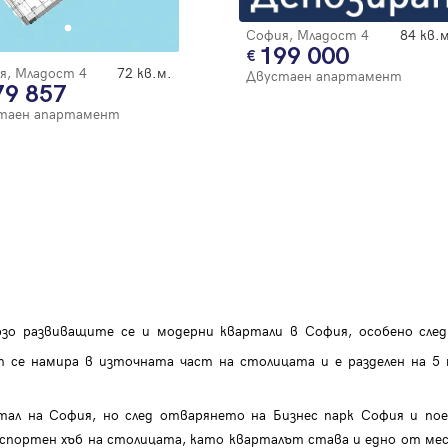
Благодарим ви! Очаквайте скоро да се свържем с вас!
регистрацията.
София, Младост 4
84 кв.м
Имейл
Парола
199 000
я, Младост 4
72 кв.м.
Двустаен апартамент
79 857
таен апартамент
Вход с имейл
Забравена парола
Регистрация
зо развиващите се и модерни квартали в София, особено след
т се намира в източната част на столицата и е разделен на 5
ртал на София, но след отварянето на Бизнес парк София и п
нспортен хъб на столицата, като кварталът става и едно от ме