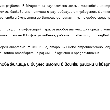
о развита. В Младост са разположени големи търговски центрове
плекси, банкови институции и разнообразие от заведения, фитне
ранства и близостта до Витоша допринасят за по-добра среда з
, развита инфраструктура, разнообразна жилищна среда и конц
тани райони в София за живеене, работа и инвестиции в недви
рен апартамент или къща, старо или ново строителство, обз
ие, които отговарят на различни бюджети и предпочитания.
ове жилища и бизнес имоти в всички райони и квар