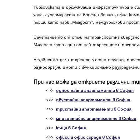
Търговската и обслужваща инфраструктура е силн
зона, супермаркети на водещи вериги, офис ком
площи като парк „Младост“, междублокови прост
Съчетанието от отлична транспортна свързаност
Младост като един от най-търсените и предпочи
Независимо дали търсите уютно студио, просто
разнообразни имоти с функционално разпределен
При нас може да откриете различни тип
<>>
едностайни апартаменти в София
<>>
двустайни апартаменти в София
<>>
тристайни апартаменти в София
<>>
многостайни апартаменти в София
<>>
къщи в София
<>>
офиси и офис сгради в София