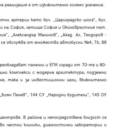
а реализация е от изключително голямо значение.
ни артерии като бул. „Цариградско шосе“, бул.
асти на София, летище София и Околовръстния път.
я“, „Александър Малинов“, „Акад. Ал. Теодоров -
 се обслужва от множество автобусни №4, 76, 88
реобладават панелни и ЕПК сгради от 70-те и 80-
ищни комплекси с модерна архитектура, подземни
не, така и за инвестиционни цели, включително
оян Пенев“, 144 СУ „Народни будители“, 145 ОУ
 центрове. В района и непосредствена близост се
во частни клиники, диагностични лаборатории и