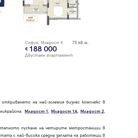
.
София, Младост 4
75 кв.м.
188 000
Двустаен апартамент
 откриването на най-големия бизнес комплекс в
 микрайона:
,
,
,
Младост 1
Младост 1А
Младост 2
оетапното пускане на четирите метростанции в
стата с най-висока средна заплата на работещи в