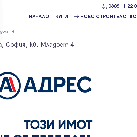
0888 11 22 
НАЧАЛО
КУПИ
НОВО СТРОИТЕЛСТВО
Намери
Ново
дост 4
имот
строителство
София
, София, кв. Младост 4
Защо да купя
имот с
Ново
Адрес?
строителство
Варна
Ново
строителство
Пловдив
Ново
строителство
Бургас
Проекти ново
строителство