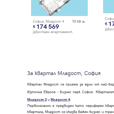
Софи
София, Младост 4
70 кв.м.
1
174 569
Двус
Двустаен апартамент
За квартал Младост, София
Квартал Младост се приема за един от най-бър
Източна Европа – Бизнес парк София. Кварталъ
и
.
Младост 3
Младост 4
Първоначално е предвиден като периферен ква
квартала, Младост се оказва важен бизнес и тра