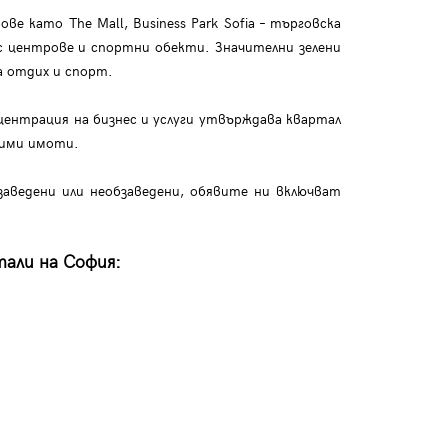
 като The Mall, Business Park Sofia – търговска
с центрове и спортни обекти. Значителни зелени
а отдих и спорт.
ентрация на бизнес и услуги утвърждава квартал
жими имоти.
аведени или необзаведени, обявите ни включват
тали на София: