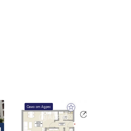
е
Само от Адрес