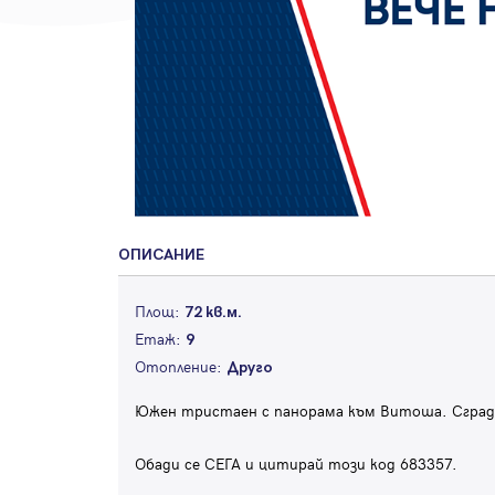
ОПИСАНИЕ
Площ:
72 кв.м.
Етаж:
9
Отопление:
Друго
Южен тристаен с панорама към Витоша. Сграда
Обади се СЕГА и цитирай този код 683357.