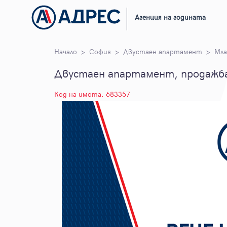
Агенция на годината
Начало
София
Двустаен апартамент
Мла
Двустаен апартамент, продажба
Код на имота: 683357