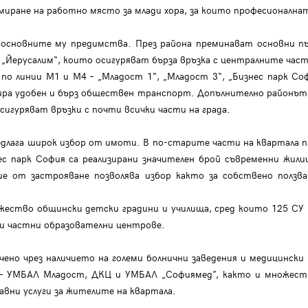
иране на работно място за млади хора, за които професионалнат
основните му предимства. През района преминават основни път
л. „Йерусалим“, които осигуряват бърза връзка с централните ч
 линии М1 и М4 – „Младост 1“, „Младост 3“, „Бизнес парк Софи
нтира удобен и бърз обществен транспорт. Допълнително районът
осигуряват връзки с почти всички части на града.
длага широк избор от имоти. В по-старите части на квартала п
ес парк София са реализирани значителен брой съвременни жил
ие от застрояване позволява избор както за собствено ползва
ство общински детски градини и училища, сред които 125 СУ „Б
 и частни образователни центрове.
чено чрез наличието на големи болнични заведения и медицински
ic – УМБАЛ Младост, ДКЦ и УМБАЛ „Софиямед”, както и множест
авни услуги за жителите на квартала.