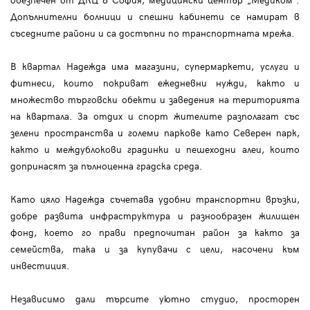
Допълнителни болници и спешни кабинети се намират в
съседните райони и са достъпни по транспортната мрежа.
В квартал Надежда има магазини, супермаркети, услуги и
фитнеси, които покриват ежедневни нужди, както и
множество търговски обекти и заведения на територията
на квартала. За отдих и спорт жителите разполагат със
зелени пространства и големи паркове като Северен парк,
както и междублокови градинки и пешеходни алеи, които
допринасят за пълноценна градска среда.
Като цяло Надежда съчетава удобни транспортни връзки,
добре развита инфраструктура и разнообразен жилищен
фонд, което го прави предпочитан район за както за
семейства, така и за купувачи с цели, насочени към
инвестиция.
Независимо дали търсите уютно студио, просторен