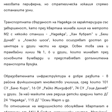
неговата периферна, но стратегическа локация спрямо
останалите зони.
Транспортната свързаност на Надежда се характеризира със
завършеност, като през квартала минава линия на метрото
М2 с няколко станции – „Надежда“, „Хан Кубрат“ и „Бели
Дунав“ и „Ломско шосе”, които осигуряват достъп до
центъра и други части на града. Освен това има и
трамвайни линии №1, 6 и други, които минават през
основните булеварди и представляват допълнителна
транспорта връзка.
Образователната инфраструктура е добре развита – в
района функционират множество училища, сред които 101
СУ „Бачо Киро“, 16 ОУ „Райко Жинзифов“, 74 СУ „Гоце Делчев“
и други. За най-малките има редица детски градини като ДГ
24 "Надежда", 115 ДГ “Осми Март и др.
По отношение на медицинското обслужване кварталът е
обезпечен от ДКЦ 8 София, медицински център „Медиком”.