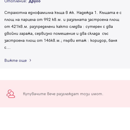
Отопление:
Друго
Страхотна еднофамилна къща в жк. Надежда 1. Къщата е с
площ на парцела от 992 кв.м. и разгъната застроена площ
от 421кв.м. разпределени както следва : сутерен с два
двойни гаража, сервизно помещение и два склада със
застроена площ от 146кв.м.; първи етаж : коридор, баня
с
...
Вижте още
Купувачите вече разглеждат този имот.