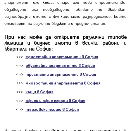
апартамент или къща, старо или ново строителство,
обзаведени или необзаведени, обявите ни включват
разнообразни имоти с функционално разпределение, които
отговарят на различни бюджети и предпочитания.
При нас може да откриете различни типове
жилища и бизнес имоти в всички райони и
квартали на София:
<>>
едностайни апартаменти в София
<>>
двустайни апартаменти в София
<>>
тристайни апартаменти в София
<>>
многостайни апартаменти в София
<>>
къщи в София
<>>
офиси и офис сгради в София
<>>
търговски площи в София
Нашите брокери недвижими имоти, специализирали в