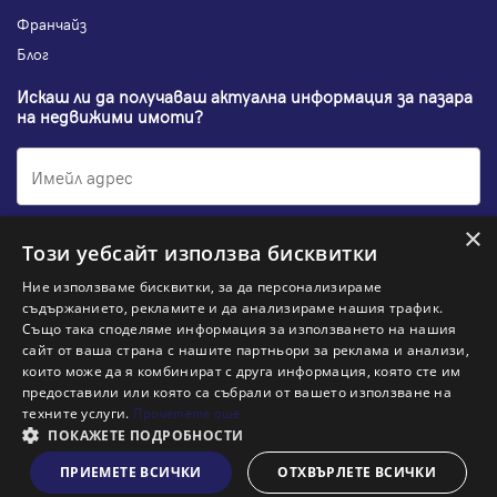
Франчайз
Блог
Искаш ли да получаваш актуална информация за пазара
на недвижими имоти?
×
Абонирам се
Този уебсайт използва бисквитки
Ние използваме бисквитки, за да персонализираме
съдържанието, рекламите и да анализираме нашия трафик.
Също така споделяме информация за използването на нашия
НАЙ-ПОПУЛЯРНИ ТЪРСЕНИЯ:
сайт от ваша страна с нашите партньори за реклама и анализи,
които може да я комбинират с друга информация, която сте им
Общи условия
Политика за "бисквитки"
предоставили или която са събрали от вашето използване на
Политики за поверителност
Политика по качеството
техните услуги.
Прочетете още
Информация по ЗЗЛПСПООИН
ПОКАЖЕТЕ ПОДРОБНОСТИ
ново
Пиши ни
Заяви оглед
ПРИЕМЕТЕ ВСИЧКИ
ОТХВЪРЛЕТЕ ВСИЧКИ
© 2026 Адрес, All rights reserved. Website by
& VJSoft
Kipo