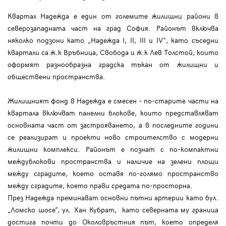
Квартал Надежда е един от големите жилищни райони в
северозападната част на град София. Районът включва
няколко подзони като „Надежда I, II, III и IV“, като съседни
квартали са ж.к Връбница, Свобода и ж.к Лев Толстой, които
оформят разнообразна градска тъкан от жилищни и
обществени пространства.
Жилищният фонд в Надежда е смесен – по-старите части на
квартала включват панелни блокове, които представляват
основната част от застрояването, а в последните години
се реализират и проекти ново строителство с модерни
жилищни комплекси. Районът е познат с по-компактни
междублокови пространства и наличие на зелени площи
между сградите, което оставя по-голямо пространство
между сградите, което прави средата по-просторна.
През Надежда преминават основни пътни артерии като бул.
„Ломско шосе”, ул. Хан Кубрат, като северната му граница
достига почти до Околовръстния път, което определя