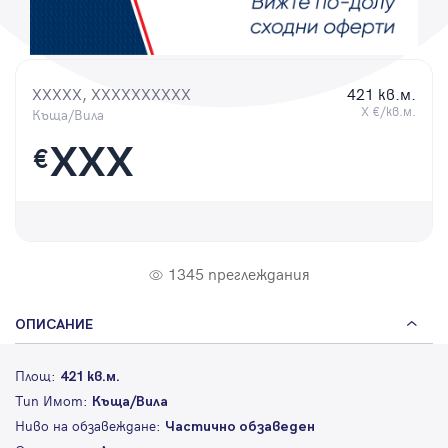
Парола
XXXXX, XXXXXXXXXX
421 кв.м.
X €/кв.м.
Къща/Вила
Вход с имейл
XXX
€
Забравена парола
Регистрация
1345 преглеждания
ОПИСАНИЕ
Площ:
421 кв.м.
Тип Имот:
Къща/Вила
Ниво на обзавеждане:
Частично обзаведен