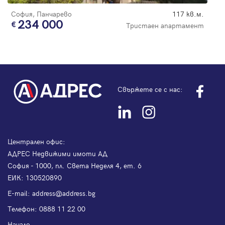
София, Панчарево
117 кв.м.
234 000
Тристаен апартамент
Свържете се с нас:
Централен офис:
АДРЕС Недвижими имоти АД
София - 1000, пл. Света Неделя 4, ет. 6
ЕИК: 130520890
Е-mail:
address@address.bg
Телефон:
0888 11 22 00
Начало