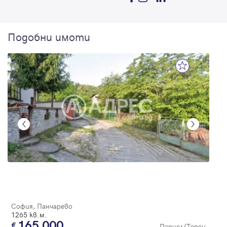
Подобни имоти
София, Панчарево
1265 кв.м.
165 000
Парцел/Терен