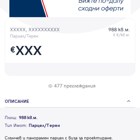
Парола
XXXXX, XXXXXXXXXX
988 кв.м.
X €/кв.м.
Парцел/Терен
Вход с имейл
XXX
€
Забравена парола
Регистрация
477 преглеждания
ОПИСАНИЕ
Площ:
988 кв.м.
Тип Имот:
Парцел/Терен
Слънчев и панорамен парцел с виза за проектиране.