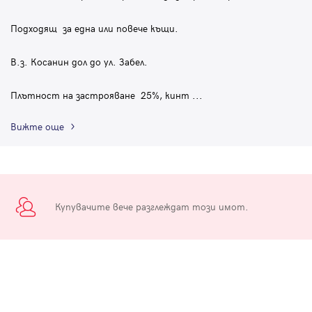
Подходящ за една или повече къщи.
В.з. Косанин дол до ул. Забел.
Плътност на застрояване 25%, кинт
...
Вижте още
Купувачите вече разглеждат този имот.