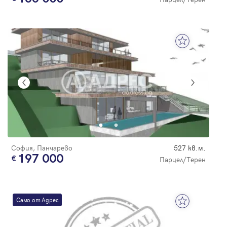
София, Панчарево
527 кв.м.
197 000
Парцел/Терен
Само от Адрес