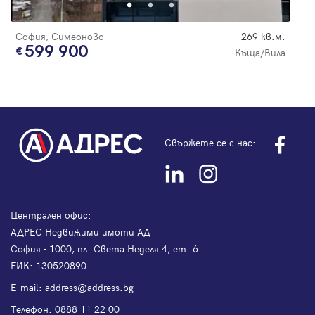
София, Симеоново
269 кв.м.
599 900
Къща/Вила
Свържете се с нас:
Централен офис:
АДРЕС Недвижими имоти АД
София - 1000, пл. Света Неделя 4, ет. 6
ЕИК: 130520890
Е-mail:
address@address.bg
Телефон:
0888 11 22 00