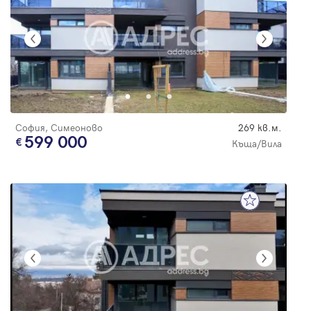
София, Симеоново
269 кв.м.
599 000
Къща/Вила