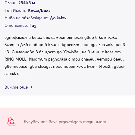
Площ:
254 кв.м.
Тип Имот:
Къща/Вила
Ниво на обзавеждане:
До ключ
Отопление:
Газ
еднофамилна къща със самостоятелен двор в комплекс
Златен Дъб с общо 5 къщи. Адресът е на идеална локация в
кв. Симеоново,в близост до 'Охлюва', на 3 мин. с кола от
RING MOLL. Имотът разполага с три спални, четири бани,
две тераси, два склада, просторен хол с кухня (45м2), двоен
гараж и
...
Вижте още
Купувачите вече разглеждат този имот.