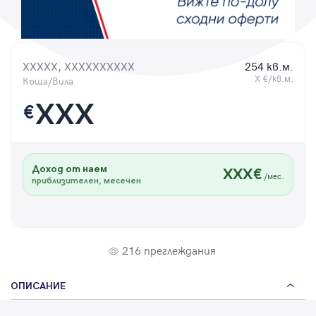
Парола
XXXXX, XXXXXXXXXX
254 кв.м.
X €/кв.м.
Къща/Вила
Вход с имейл
XXX
€
Забравена парола
Доход от наем
XXX€
Регистрация
/мес.
приблизителен, месечен
216 преглеждания
ОПИСАНИЕ