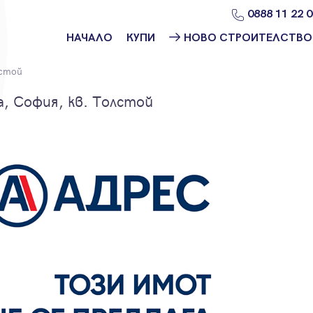
0888 11 22 
НАЧАЛО
КУПИ
НОВО СТРОИТЕЛСТВО
Намери
Ново
стой
имот
строителство
София
, София, кв. Толстой
Защо да купя
имот с
Ново
Адрес?
строителство
Варна
Ново
строителство
Пловдив
Ново
строителство
Бургас
Проекти ново
строителство