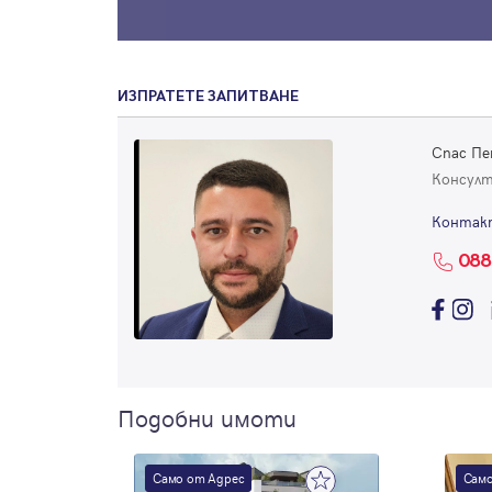
ИЗПРАТЕТЕ ЗАПИТВАНЕ
Спас П
Консул
Контак
088
Подобни имоти
Само от Адрес
Само