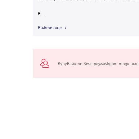
В
...
Вижте още
Купувачите вече разглеждат този им