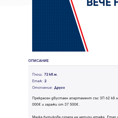
ОПИСАНИЕ
Площ:
72 кв.м.
Етаж:
2
Отопление:
Друго
Прекрасен двустаен апартамент със ЗП 62 кв.м
000€ и гаражи от 37 500€.
Малка бутикова сграда на четири етажа. Етап и