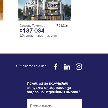
.
София, Толстой
76 кв.м.
137 034
Двустаен апартамент
Свържете се с нас:
Искаш ли да получаваш
актуална информация за
пазара на недвижими имоти?