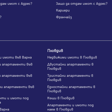
одам имот с Адрес?
Защо да отдам имот с Адрес?
и
Кариери
?
Франчайз
Пловдив
и имоти във Варна
Недвижими имоти в Пловдив
и апартаменти във
Двустайни апартаменти в
Пловдив
и апартаменти във
Тристайни апартаменти в
Пловдив
ни апартаменти във
Едностайни апартаменти в
Пловдив
нти и имоти под
Къщи в Пловдив
а
Апартаменти и имоти под
Варна
наем в Пловдив