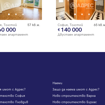
я, Толстой
57 кв.м.
София, Толстой
65 кв.м
60 000
140 000
таен апартамент
Двустаен апартамент
Наеми
я имот с Адрес?
Защо да наема имот с Адрес?
ителство София
Ново строителство Варна
телство Пловдив
Ново строителство Бургас