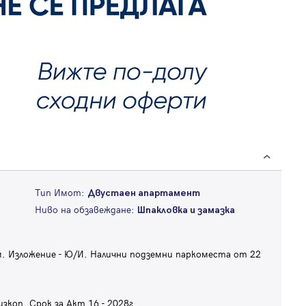
Тип Имот:
Двустаен апартамент
Ниво на обзавеждане:
Шпакловка и замазка
. Изложение - Ю/И. Налични подземни паркоместа от 22
зкоп. Срок за Акт 16 - 2028г