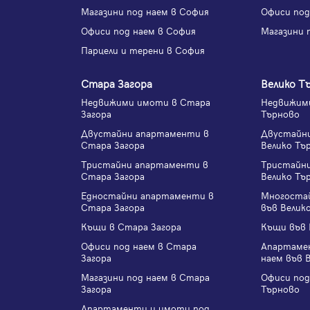
Магазини под наем в София
Офиси под
Офиси под наем в София
Магазини 
Парцели и терени в София
Стара Загора
Велико Т
Недвижими имоти в Стара
Недвижими
Загора
Търново
Двустайни апартаменти в
Двустайн
Стара Загора
Велико Тъ
Тристайни апартаменти в
Тристайн
Стара Загора
Велико Тъ
Едностайни апартаменти в
Многоста
Стара Загора
във Велик
Къщи в Стара Загора
Къщи във 
Офиси под наем в Стара
Апартаме
Загора
наем във 
Магазини под наем в Стара
Офиси под
Загора
Търново
Апартаменти и имоти под