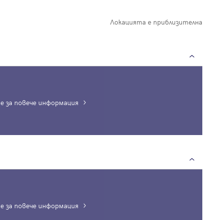
Локацията е приблизителна
е за повече информация
Вход
Влезте с профила си, за да разгледате повече снимки и да получит
по-подробна информация.
Продължи с Facebook
е за повече информация