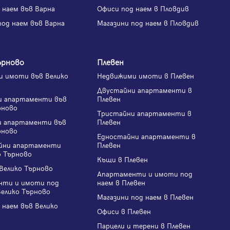
 наем във Варна
Офиси под наем в Пловдив
под наем във Варна
Магазини под наем в Пловдив
ърново
Плевен
 имоти във Велико
Недвижими имоти в Плевен
Двустайни апартаменти в
и апартаменти във
Плевен
рново
Тристайни апартаменти в
и апартаменти във
Плевен
рново
Едностайни апартаменти в
йни апартаменти
Плевен
о Търново
Къщи в Плевен
Велико Търново
Апартаменти и имоти под
нти и имоти под
наем в Плевен
Велико Търново
Магазини под наем в Плевен
 наем във Велико
Офиси в Плевен
Парцели и терени в Плевен