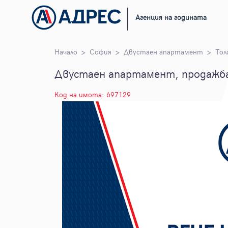
Агенция на годината
Начало
София
Двустаен апартамент
Тол
Двустаен апартамент, продажба
Код на имота: 697129