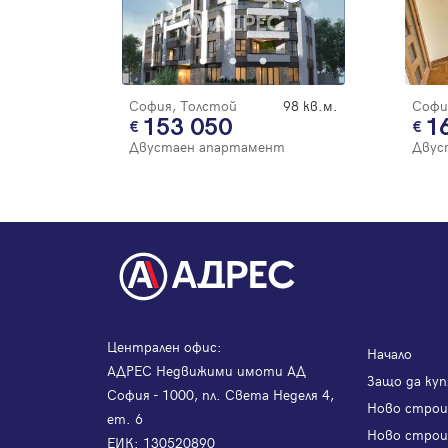
София, Толстой
98 кв.м.
Софи
153 050
1
Двустаен апартамент
Двус
Централен офис:
Начало
АДРЕС Недвижими имоти АД
Защо да куп
София - 1000, пл. Света Неделя 4,
Ново стро
ет. 6
Ново строи
ЕИК: 130520890