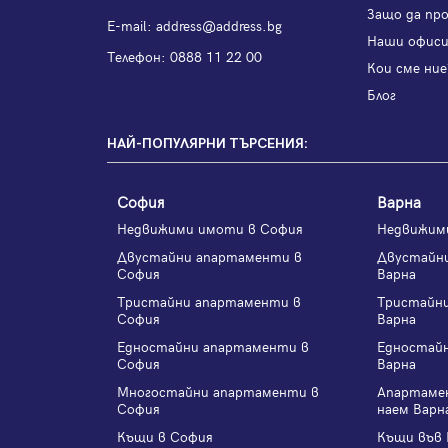
Защо да пр
Е-mail:
address@address.bg
Наши офис
Телефон:
0888 11 22 00
Кои сме ние
Блог
НАЙ-ПОПУЛЯРНИ ТЪРСЕНИЯ:
София
Варна
Недвижими имоти в София
Недвижим
Двустайни апартаменти в
Двустайн
София
Варна
Тристайни апартаменти в
Тристайн
София
Варна
Едностайни апартаменти в
Едностай
София
Варна
Многостайни апартаменти в
Апартаме
София
наем Варн
Къщи в София
Къщи във 