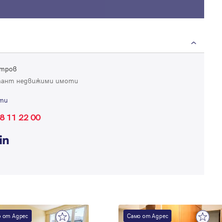
Продължи с Google
Успех!
Успех!
или влезте с имейл
Благодарим ви! Проверете имейл адрес си, за да активирате
Благодарим ви! Очаквайте скоро да се свържем с вас!
регистрацията.
Имейл
Парола
етров
тант недвижими имоти
ти
8 11 22 00
Вход с имейл
Забравена парола
Регистрация
 от Адрес
Само от Адрес