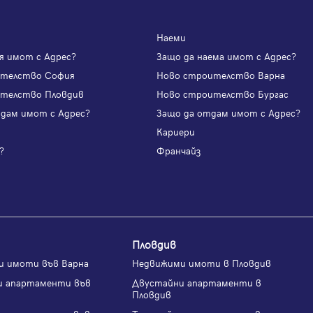
Наеми
я имот с Адрес?
Защо да наема имот с Адрес?
ителство София
Ново строителство Варна
телство Пловдив
Ново строителство Бургас
одам имот с Адрес?
Защо да отдам имот с Адрес?
и
Кариери
?
Франчайз
Пловдив
и имоти във Варна
Недвижими имоти в Пловдив
и апартаменти във
Двустайни апартаменти в
Пловдив