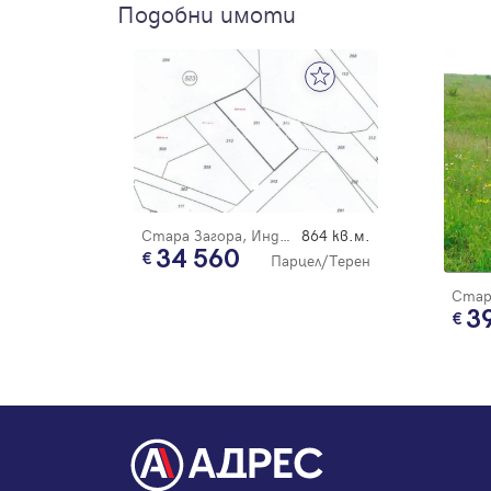
Подобни имоти
Стара Загора, Индустриален - изток
864 кв.м.
34 560
Парцел/Терен
3