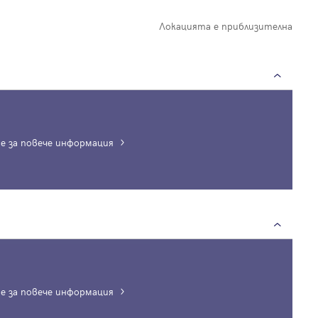
Локацията е приблизителна
е за повече информация
Вход
Влезте с профила си, за да разгледате повече снимки и да получит
по-подробна информация.
е за повече информация