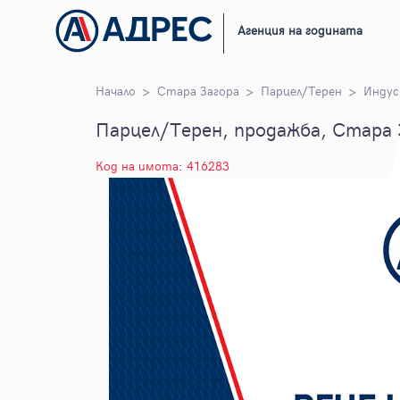
Агенция на годината
Начало
Стара Загора
Парцел/Терен
Индус
Парцел/Терен, продажба, Стара З
Код на имота: 416283