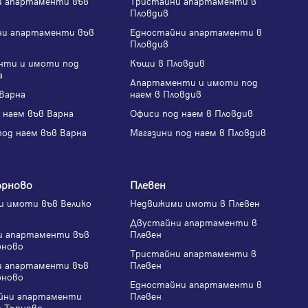
и апартаменти във
Тристайни апартаменти в
Пловдив
ни апартаменти във
Едностайни апартаменти в
Пловдив
нти и имоти под
Къщи в Пловдив
а
Апартаменти и имоти под
Варна
наем в Пловдив
 наем във Варна
Офиси под наем в Пловдив
под наем във Варна
Магазини под наем в Пловдив
ърново
Плевен
 имоти във Велико
Недвижими имоти в Плевен
Двустайни апартаменти в
и апартаменти във
Плевен
рново
Тристайни апартаменти в
и апартаменти във
Плевен
рново
Едностайни апартаменти в
йни апартаменти
Плевен
о Търново