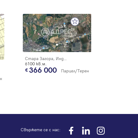
Стара Загора, Индустриален - изток
6100 кв.м.
366 000
Парцел/Терен
н
Свържете се с нас: