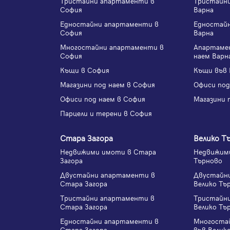
Тристайни апартаменти в
Тристайн
София
Варна
Едностайни апартаменти в
Едностай
София
Варна
Многостайни апартаменти в
Апартаме
София
наем Варн
Къщи в София
Къщи във 
Магазини под наем в София
Офиси под
Офиси под наем в София
Магазини 
Парцели и терени в София
Стара Загора
Велико Т
Недвижими имоти в Стара
Недвижими
Загора
Търново
Двустайни апартаменти в
Двустайн
Стара Загора
Велико Тъ
Тристайни апартаменти в
Тристайн
Стара Загора
Велико Тъ
Едностайни апартаменти в
Многоста
Стара Загора
във Велик