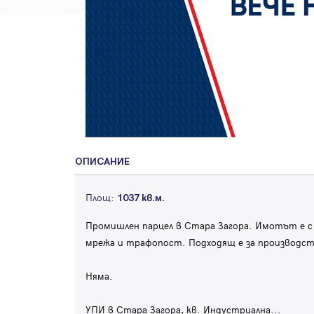
ОПИСАНИЕ
Площ:
1037 кв.м.
Промишлен парцел в Стара Загора. Имотът е с
мрежа и трафопост. Подходящ е за производст
Няма.
УПИ в Стара Загора, кв. Индустриална
...