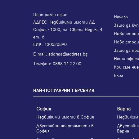
Централен офис:
Начало
АДРЕС Недвижими имоти АД
Защо да куп
София - 1000, пл. Света Неделя 4,
Ново стро
ет. 6
Ново строи
ЕИК: 130520890
Защо да пр
Е-mail:
address@address.bg
Наши офис
Телефон:
0888 11 22 00
Кои сме ние
Блог
НАЙ-ПОПУЛЯРНИ ТЪРСЕНИЯ:
София
Варна
Недвижими имоти в София
Недвижим
Двустайни апартаменти в
Двустайн
София
Варна