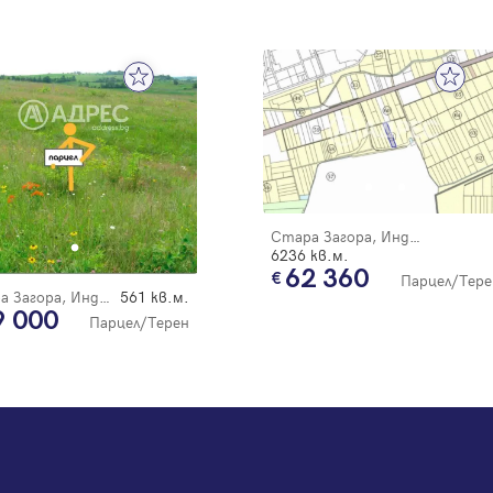
Регистрация
Стара Загора, Индустриален - изток
6236 кв.м.
62 360
Парцел/Тере
Стара Загора, Индустриален - изток
561 кв.м.
9 000
Парцел/Терен