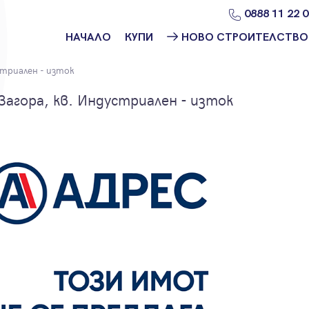
0888 11 22 
НАЧАЛО
КУПИ
НОВО СТРОИТЕЛСТВО
Намери
Ново
триален - изток
имот
строителство
София
агора, кв. Индустриален - изток
Защо да купя
имот с
Ново
Адрес?
строителство
Варна
Ново
строителство
Пловдив
Ново
строителство
Бургас
Проекти ново
строителство