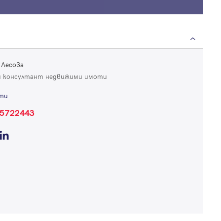
Продължи с Facebook
Продължи с Google
Успех!
Успех!
 Лесова
или влезте с имейл
 консултант недвижими имоти
Благодарим ви! Проверете имейл адрес си, за да активирате
Благодарим ви! Очаквайте скоро да се свържем с вас!
регистрацията.
ти
Имейл
Парола
5722443
Вход с имейл
Забравена парола