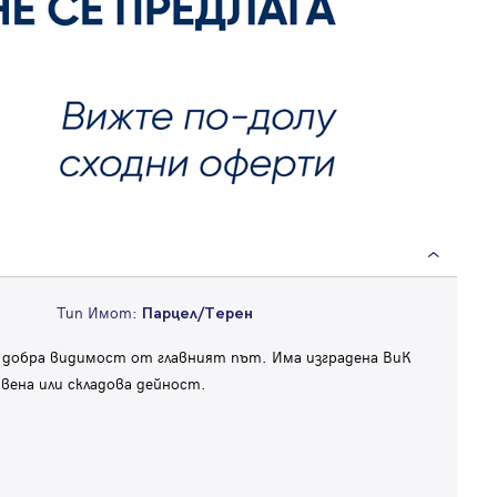
Тип Имот:
Парцел/Терен
 добра видимост от главният път. Има изградена ВиК
вена или складова дейност.