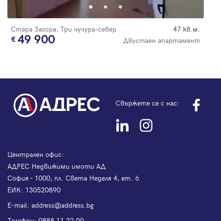
Стара Загора, Три чучура-север
47 кв.м.
49 900
Двустаен апартамент
Свържете се с нас:
Централен офис:
АДРЕС Недвижими имоти АД
София - 1000, пл. Света Неделя 4, ет. 6
ЕИК: 130520890
Е-mail:
address@address.bg
Телефон:
0888 11 22 00