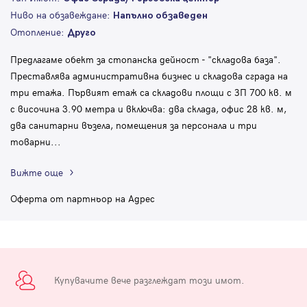
Ниво на обзавеждане:
Напълно обзаведен
Отопление:
Друго
Предлагаме обект за стопанска дейност - "складова база".
Преставлява административна бизнес и складова сграда на
три етажа. Първият етаж са складови площи с ЗП 700 кв. м
с височина 3.90 метра и включва: два склада, офис 28 кв. м,
два санитарни възела, помещения за персонала и три
товарни
...
Вижте още
Оферта от партньор на Адрес
Купувачите вече разглеждат този имот.