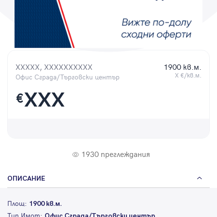
Парола
XXXXX, XXXXXXXXXX
1900 кв.м.
Вход с имейл
X €/кв.м.
Офис Сграда/Търговски център
XXX
€
Забравена парола
Регистрация
1930 преглеждания
ОПИСАНИЕ
Площ:
1900 кв.м.
Тип Имот:
Офис Сграда/Търговски център