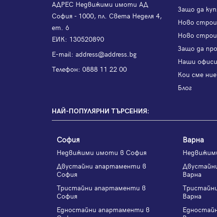
АДРЕС Недвижими имоти АД
Защо да куп
София - 1000, пл. Света Неделя 4,
Ново стро
ет. 6
Ново строи
ЕИК: 130520890
Защо да пр
Е-mail:
address@address.bg
Наши офис
Телефон:
0888 11 22 00
Кои сме ние
Блог
НАЙ-ПОПУЛЯРНИ ТЪРСЕНИЯ:
София
Варна
Недвижими имоти в София
Недвижим
Двустайни апартаменти в
Двустайн
София
Варна
Тристайни апартаменти в
Тристайн
София
Варна
Едностайни апартаменти в
Едностай