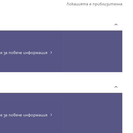
Локацията е приблизителна
е за повече информация
Вход
Влезте с профила си, за да разгледате повече снимки и да получит
по-подробна информация.
е за повече информация
Продължи с Facebook