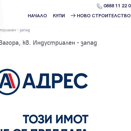
0888 11 22 
НАЧАЛО
КУПИ
НОВО СТРОИТЕЛСТВО
Намери
Ново
триален - запад
имот
строителство
София
агора, кв. Индустриален - запад
Защо да купя
имот с
Ново
Адрес?
строителство
Варна
Ново
строителство
Пловдив
Ново
строителство
Бургас
Проекти ново
строителство