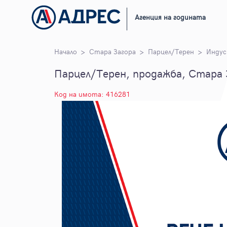
Агенция на годината
Начало
Стара Загора
Парцел/Терен
Индус
Парцел/Терен, продажба, Стара З
Код на имота: 416281