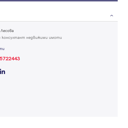
Продължи с Google
Успех!
Успех!
 Лесова
или влезте с имейл
 консултант недвижими имоти
Благодарим ви! Проверете имейл адрес си, за да активирате
Благодарим ви! Очаквайте скоро да се свържем с вас!
регистрацията.
ти
Имейл
Парола
5722443
Вход с имейл
Забравена парола
Регистрация