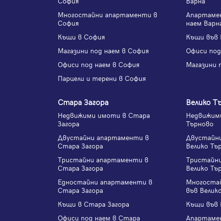
София
Варна
Многостайни апартаменти в
Апартаме
София
наем Варн
Къщи в София
Къщи във 
Магазини под наем в София
Офиси под
Офиси под наем в София
Магазини 
Парцели и терени в София
Стара Загора
Велико Т
Недвижими имоти в Стара
Недвижими
Загора
Търново
Двустайни апартаменти в
Двустайн
Стара Загора
Велико Тъ
Тристайни апартаменти в
Тристайн
Стара Загора
Велико Тъ
Едностайни апартаменти в
Многоста
Стара Загора
във Велик
Къщи в Стара Загора
Къщи във 
Офиси под наем в Стара
Апартаме