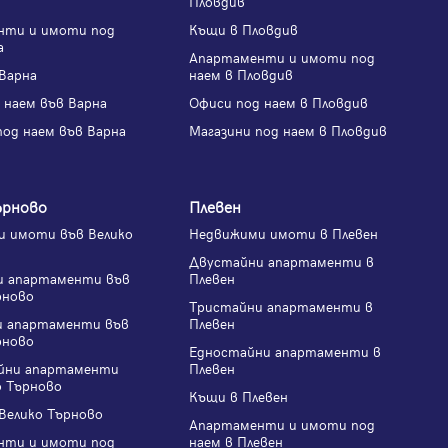
Пловдив
нти и имоти под
Къщи в Пловдив
а
Апартаменти и имоти под
Варна
наем в Пловдив
 наем във Варна
Офиси под наем в Пловдив
под наем във Варна
Магазини под наем в Пловдив
ърново
Плевен
 имоти във Велико
Недвижими имоти в Плевен
Двустайни апартаменти в
и апартаменти във
Плевен
рново
Тристайни апартаменти в
и апартаменти във
Плевен
рново
Едностайни апартаменти в
йни апартаменти
Плевен
о Търново
Къщи в Плевен
Велико Търново
Апартаменти и имоти под
нти и имоти под
наем в Плевен