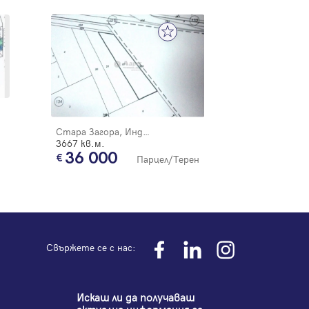
Стара Загора, Индустриален - запад
3667 кв.м.
36 000
Парцел/Терен
Свържете се с нас:
Искаш ли да получаваш