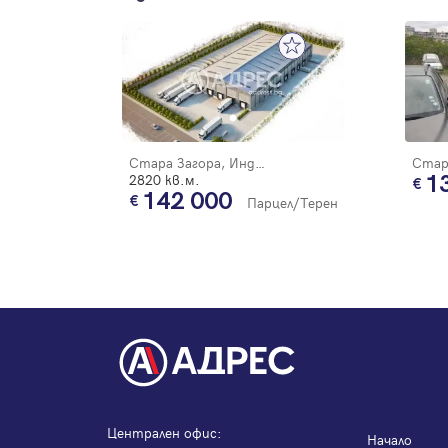
Стара Загора, Индустриален - запад
2820 кв.м.
1
142 000
Парцел/Терен
Централен офис:
Начало