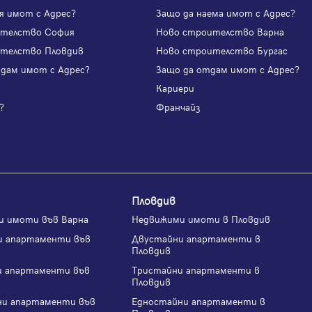
я имот с Адрес?
Защо да наема имот с Адрес?
ителство София
Ново строителство Варна
телство Пловдив
Ново строителство Бургас
одам имот с Адрес?
Защо да отдам имот с Адрес?
и
Кариери
?
Франчайз
Пловдив
и имоти във Варна
Недвижими имоти в Пловдив
и апартаменти във
Двустайни апартаменти в
Пловдив
и апартаменти във
Тристайни апартаменти в
Пловдив
ни апартаменти във
Едностайни апартаменти в