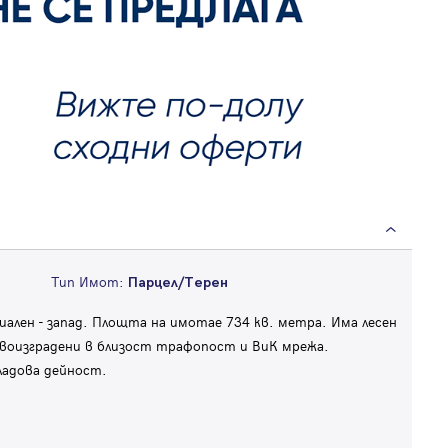
Тип Имот:
Парцел/Терен
ален - запад. Площта на имотае 734 кв. метра. Има лесен
воизградени в близост трафопост и ВиК мрежа.
ладова дейност.