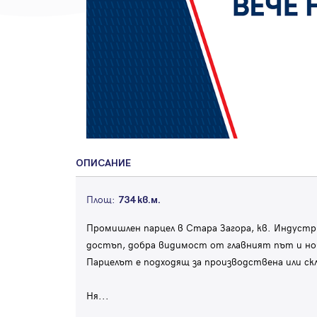
ОПИСАНИЕ
Площ:
734 кв.м.
Промишлен парцел в Стара Загора, кв. Индустри
достъп, добра видимост от главният път и но
Парцелът е подходящ за производствена или ск
Ня
...