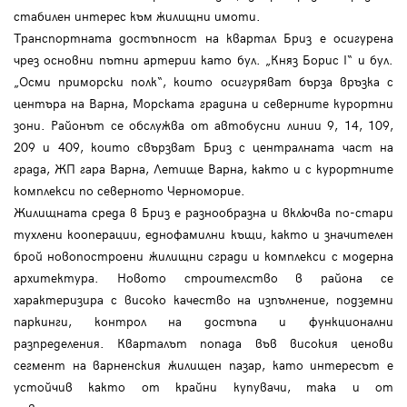
стабилен интерес към жилищни имоти.
Транспортната достъпност на квартал Бриз е осигурена
чрез основни пътни артерии като бул. „Княз Борис I“ и бул.
„Осми приморски полк“, които осигуряват бърза връзка с
центъра на Варна, Морската градина и северните курортни
зони. Районът се обслужва от автобусни линии 9, 14, 109,
209 и 409, които свързват Бриз с централната част на
града, ЖП гара Варна, Летище Варна, както и с курортните
комплекси по северното Черноморие.
Жилищната среда в Бриз е разнообразна и включва по-стари
тухлени кооперации, еднофамилни къщи, както и значителен
брой новопостроени жилищни сгради и комплекси с модерна
архитектура. Новото строителство в района се
характеризира с високо качество на изпълнение, подземни
паркинги, контрол на достъпа и функционални
разпределения. Кварталът попада във високия ценови
сегмент на варненския жилищен пазар, като интересът е
устойчив както от крайни купувачи, така и от