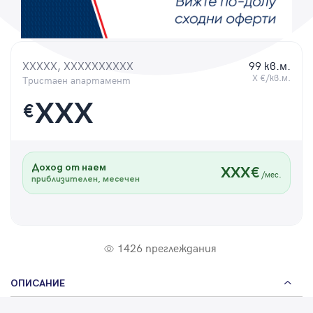
Парола
XXXXX, XXXXXXXXXX
99 кв.м.
X €/кв.м.
Тристаен апартамент
Вход с имейл
XXX
€
Забравена парола
Доход от наем
XXX€
Регистрация
/мес.
приблизителен, месечен
1426 преглеждания
ОПИСАНИЕ