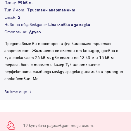
Площ:
99 кв.м.
Тип Имот:
Тристаен апартамент
Етаж:
2
Ниво на обзавеждане:
Шпакловка и замазка
Отопление:
Друго
Представяме ви просторен и функционален тристаен
апартамент. Жилището се състои от коридор, дневна с
кухненска част 26 кв.м, две спални по 13 кв.м и 15 кв.м
тераса, баня с тоалет и килер.Тук ще откриете
перфектната симбиоза между градска динамика и природно
спокойствие. Мо
...
Вижте още
19 купувача разглеждат този имот.