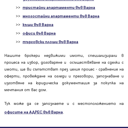
>>
тристайни апартаменти във Варна
>>
многостайни апартаменти във Варна
>>
къщи във Варна
>>
офиси във Варна
>>
търговски площи във Варна
Нашите брокери недвижими имоти, специализирали в
процеса на избор, договаряне и осъществяване на сделки с
имоти, ще ви съпътстват през целия процес - сравнение на
оферти, провеждане на огледи и преговори, запознаване и
изготвяне на юридическа документация за покупка на
мечтания от вас дом.
Тук може да се запознаете и с местоположението на
.
офисите на АДРЕС във Варна