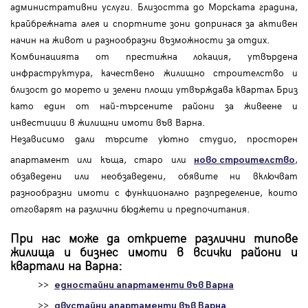
административни услуги. Близостта до Морската градина,
крайбрежната алея и спортните зони допринася за активен
начин на живот и разнообразни възможности за отдих.
Комбинацията от престижна локация, утвърдена
инфраструктура, качествено жилищно строителство и
близост до морето и зелени площи утвърждава квартал Бриз
като един от най-търсените райони за живеене и
инвестиции в жилищни имоти във Варна.
Независимо дали търсите уютно студио, просторен
апартамент или къща, старо или
,
ново строителство
обзаведени или необзаведени, обявите ни включват
разнообразни имоти с функционално разпределение, които
отговарят на различни бюджети и предпочитания.
При нас може да откриете различни типове
жилища и бизнес имоти в всички райони и
квартали на Варна:
>>
едностайни апартаменти във Варна
>>
двустайни апартаменти във Варна