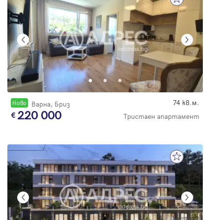
74 кв.м.
Новo
Варна, Бриз
220 000
Тристаен апартамент