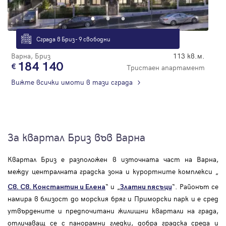
Сграда в Бриз - 9 свободни
Варна, Бриз
113 кв.м.
184 140
Тристаен апартамент
Вижте всички имоти в тази сграда
За квартал Бриз във Варна
Квартал Бриз е разположен в източната част на Варна,
между централната градска зона и курортните комплекси „
“ и „
“. Районът се
Св. Св. Константин и Елена
Златни пясъци
намира в близост до морския бряг и Приморски парк и е сред
утвърдените и предпочитани жилищни квартали на града,
отличаващ се с панорамни гледки, добра градска среда и