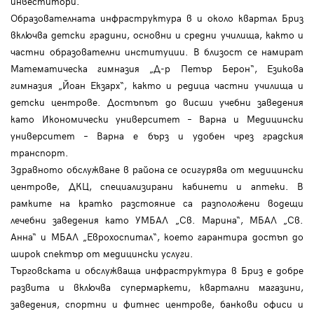
инвеститори.
Образователната инфраструктура в и около квартал Бриз
включва детски градини, основни и средни училища, както и
частни образователни институции. В близост се намират
Математическа гимназия „Д-р Петър Берон“, Езикова
гимназия „Йоан Екзарх“, както и редица частни училища и
детски центрове. Достъпът до висши учебни заведения
като Икономически университет – Варна и Медицински
университет – Варна е бърз и удобен чрез градския
транспорт.
Здравното обслужване в района се осигурява от медицински
центрове, ДКЦ, специализирани кабинети и аптеки. В
рамките на кратко разстояние са разположени водещи
лечебни заведения като УМБАЛ „Св. Марина“, МБАЛ „Св.
Анна“ и МБАЛ „Еврохоспитал“, което гарантира достъп до
широк спектър от медицински услуги.
Търговската и обслужваща инфраструктура в Бриз е добре
развита и включва супермаркети, квартални магазини,
заведения, спортни и фитнес центрове, банкови офиси и