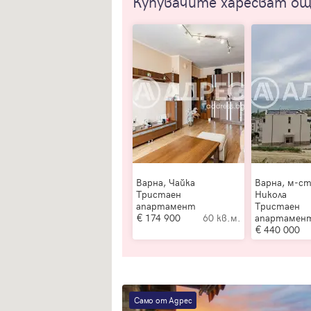
Купувачите харесват о
Варна, Чайка
Варна, м-с
Тристаен
Никола
апартамент
Тристаен
174 900
60 кв.м.
апартамен
440 000
Само от Адрес