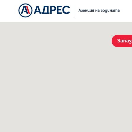
Начало
Резултати от търсене
Агенция на годината
Запа
История на търсенията