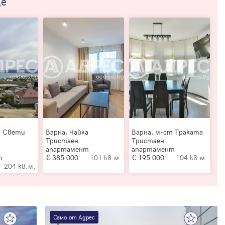
ще
т Свети
Варна, Чайка
Варна, м-ст Траката
Тристаен
Тристаен
апартамент
апартамент
т
385 000
101 кв.м.
195 000
104 кв.м.
204 кв.м.
Само от Адрес