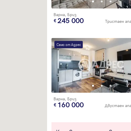
Варна, Бриз
245 000
Тристаен а
Само от Адрес
Варна, Бриз
160 000
Двустаен ап