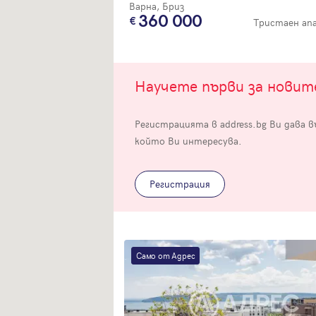
Варна, Бриз
360 000
Тристаен а
Научете първи за нови
Вход
Регистрацията в address.bg Ви дава 
който Ви интересува.
Влезте с профила си, за да разгледате повече снимки и да получит
по-подробна информация.
Регистрация
Продължи с Facebook
Продължи с Google
Само от Адрес
Успех!
Успех!
или влезте с имейл
Благодарим ви! Проверете имейл адрес си, за да активирате