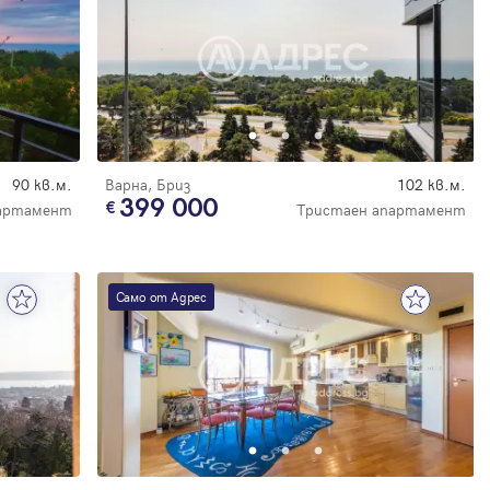
90 кв.м.
Варна, Бриз
102 кв.м.
399 000
партамент
Тристаен апартамент
Само от Адрес