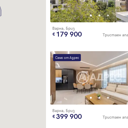
Благодарим ви! Очаквайте скоро да се свържем с вас!
регистрацията.
Имейл
Парола
Варна, Бриз
179 900
Тристаен а
Вход с имейл
Само от Адрес
Забравена парола
Регистрация
Варна, Бриз
399 900
Тристаен а