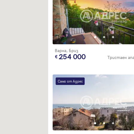
Варна, Бриз
254 000
Тристаен а
Само от Адрес