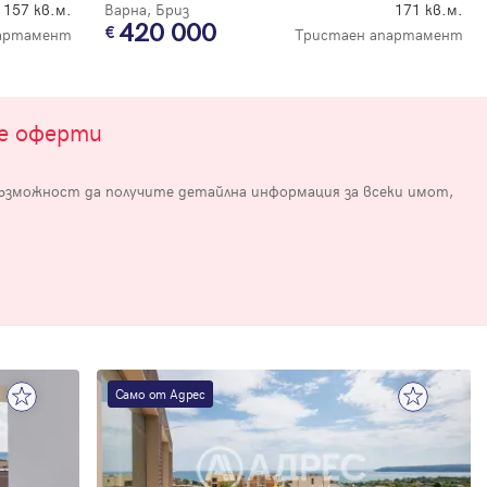
157 кв.м.
Варна, Бриз
171 кв.м.
420 000
партамент
Тристаен апартамент
те оферти
възможност да получите детайлна информация за всеки имот,
е
Само от Адрес