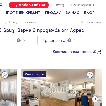
Вход
Регистрация
00
Добави обява
ИПОТЕЧЕН КРЕДИТ
ПРОДАЙ
ЗА НАС
БЛОГ
резултата
нт
Бриз
| Към наеми
45
Добави
Наши офиси
За продавачи
обява
 Бриз, Варна в продажба от Адрес
Кариери
За купувачи
Защо да
з
Тристаен апартамент
продам
1
1
Кои сме ние?
Ипотечно
имот с
кредитиране
Адрес?
Мениджмънт
Корекция на търсенето (3)
За
наемодатели
Address Run
За
Франчайз
наематели
Само от Адрес
Често
Анализ на
задавани
пазара
въпроси
Новини