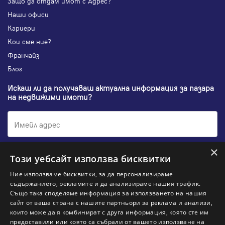
Защо да отдам имот с Адрес?
Наши офиси
Кариери
Кои сме ние?
Франчайз
Блог
Искаш ли да получаваш актуална информация за пазара
на недвижими имоти?
×
Абонирам се
Този уебсайт използва бисквитки
Ние използваме бисквитки, за да персонализираме
съдържанието, рекламите и да анализираме нашия трафик.
Също така споделяме информация за използването на нашия
НАЙ-ПОПУЛЯРНИ ТЪРСЕНИЯ:
сайт от ваша страна с нашите партньори за реклама и анализи,
които може да я комбинират с друга информация, която сте им
Общи условия
Политика за "бисквитки"
предоставили или която са събрали от вашето използване на