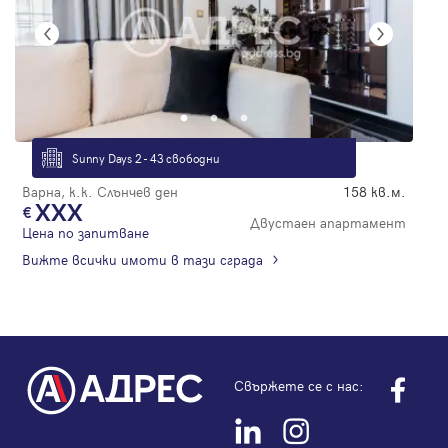
Sunny Days 2 - 43 свободни
Варна, к.к. Слънчев ден
158 кв.м.
XXX
Двустаен апартамент
Цена по запитване
Вижте всички имоти в тази сграда
Свържете се с нас: