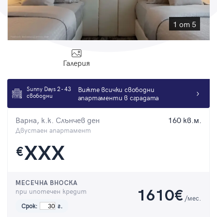
Парола
1 от 5
Галерия
Вход с имейл
Sunny Days 2 - 43
Вижте всички свободни
Забравена парола
свободни
апартаменти в сградата
Регистрация
Варна, к.к. Слънчев ден
160 кв.м.
Двустаен апартамент
XXX
€
МЕСЕЧНА ВНОСКА
при ипотечен кредит
1610
€
/мес.
Срок:
г.