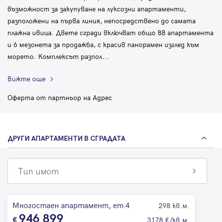
възможност за закупуване на луксозни апартаменти,
разположени на първа линия, непосредствено до самата
плажна ивица. Двете сгради включват общо 88 апартамента
и 6 мезонета за продажба, с красив панорамен изглед към
морето. Комплексът разпол
...
Вижте още
Оферта от партньор на Адрес
ДРУГИ АПАРТАМЕНТИ В СГРАДАТА
Тип имот
Многостаен апартамент, ет.4
298 кв.м.
946 899
3178 €/кв.м.