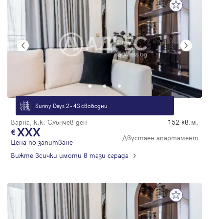
Sunny Days 2 - 43 свободни
Варна, к.к. Слънчев ден
152 кв.м.
XXX
Двустаен апартамент
Цена по запитване
Вижте всички имоти в тази сграда