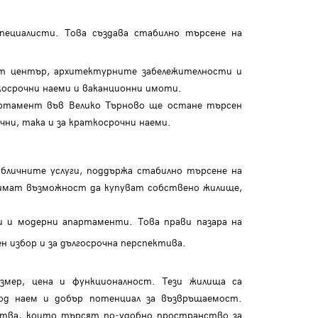
пециалисти. Това създава стабилно търсене на
ят център, архитектурните забележителности и
ткосрочни наеми и ваканционни имоти.
артамент във Велико Търново ще остане търсен
чни, така и за краткосрочни наеми.
убличните услуги, поддържа стабилно търсене на
 имат възможност да купуват собствено жилище,
 и модерни апартаменти. Това прави пазара на
н избор и за дългосрочна перспектива.
змер, цена и функционалност. Тези жилища са
од наем и добър потенциал за възвръщаемост.
ства, които търсят по‑удобно пространство за