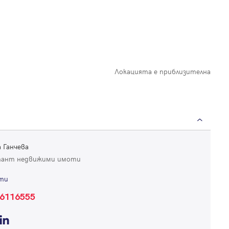
Локацията е приблизителна
 Ганчева
тант недвижими имоти
ти
6116555