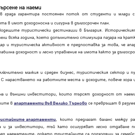
ърсене на наеми
 в града гарантира постоянен поток от студенти и млади с
та в имот доходоносна и сигурна в дългосрочен план.
водещите туристически дестинации в България. Исторически
ели всяка година, което допълнително стимулира пазара на кра
зар и туристическа активност е предпоставка за това, че ап
илна доходност и лесно управление на имота както за дългосро
ключително малкия и среден бизнес, туристическия сектор и п
я. С нарастването на работните места и доходите, повече хора
ча и външни инвеститори, които търсят доходност от наеми
иите в
се превръщат в разуме
апартаменти във Велико Търново
, които предлагат баланс между ра
истайните апартаменти
ка и за инвеститори, тъй като осигуряват лесно отдаване п
ед наемателите, докато тристайните са подходящи за семей