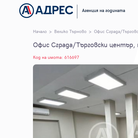
Агенция на годината
Начало
Велико Търново
Офис Сграда/Търгов
Офис Сграда/Търговски център, 
Код на имота: 616697