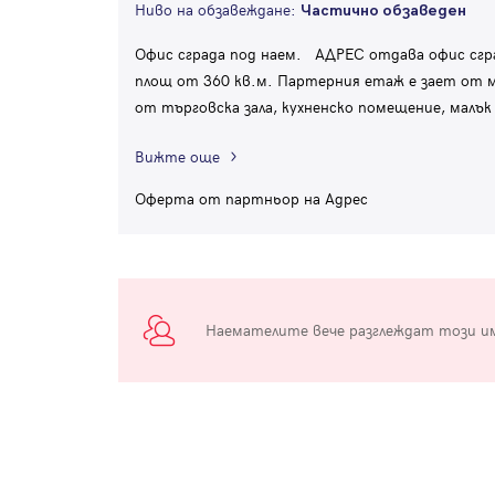
Ниво на обзавеждане:
Частично обзаведен
Офис сграда под наем. АДРЕС отдава офис сгра
площ от 360 кв.м. Партерния етаж е зает от м
от търговска зала, кухненско помещение, малък
Вижте още
Оферта от партньор на Адрес
Наемателите вече разглеждат този и