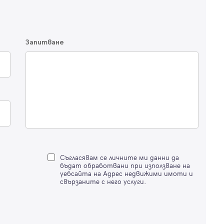
Запитване
Вход
Влезте с профила си, за да разгледате повече снимки и да получит
по-подробна информация.
Продължи с Facebook
Съгласявам се личните ми данни да
бъдат обработвани при използване на
уебсайта на Адрес недвижими имоти и
Продължи с Google
свързаните с него услуги.
Успех!
Успех!
или влезте с имейл
Благодарим ви! Проверете имейл адрес си, за да активирате