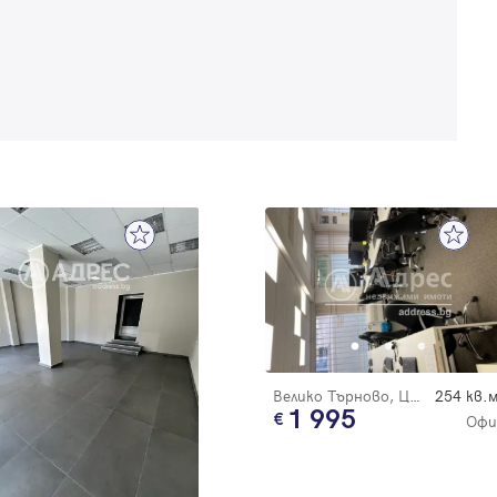
Благодарим ви! Очаквайте скоро да се свържем с вас!
регистрацията.
Имейл
Парола
Вход с имейл
Забравена парола
Регистрация
Велико Търново, Център
254 кв.м
1 995
Офи