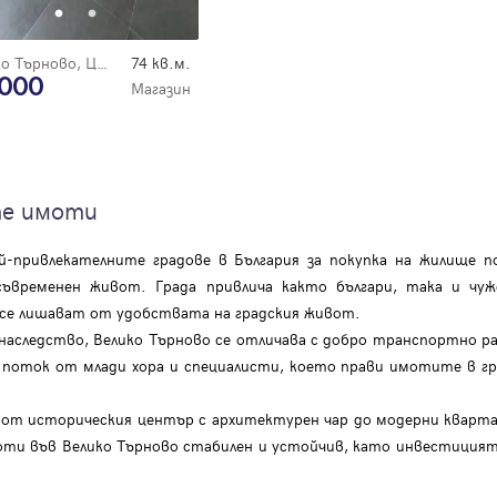
Велико Търново, Център
74 кв.м.
 000
Магазин
те имоти
й-привлекателните градове в България за покупка на жилище 
съвременен живот. Града привлича както българи, така и чу
а се лишават от удобствата на градския живот.
следство, Велико Търново се отличава с добро транспортно ра
поток от млади хора и специалисти, което прави имотите в град
– от историческия център с архитектурен чар до модерни кварт
моти във Велико Търново стабилен и устойчив, като инвестиция