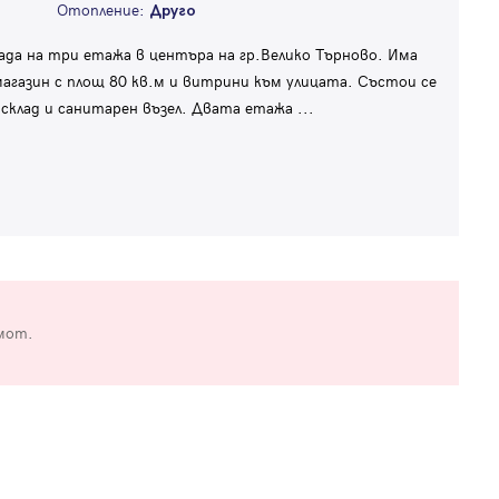
Отопление:
Друго
да на три етажа в центъра на гр.Велико Търново. Има
агазин с площ 80 кв.м и витрини към улицата. Състои се
 склад и санитарен възел. Двата етажа
...
мот.