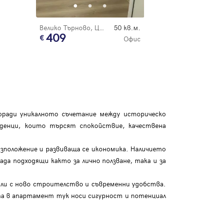
Велико Търново, Център
50 кв.м.
409
Офис
поради уникалното съчетание между историческо
жденци, които търсят спокойствие, качествена
зположение и развиваща се икономика. Наличието
а подходящи както за лично ползване, така и за
али с ново строителство и съвременни удобства.
та в апартамент тук носи сигурност и потенциал