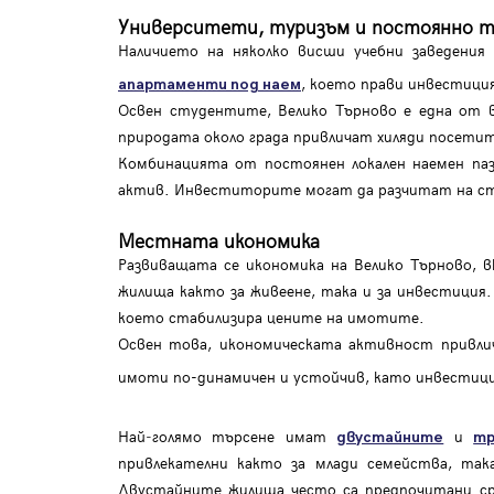
Университети, туризъм и постоянно т
Наличието на няколко висши учебни заведения
, което прави инвестиция
апартаменти под наем
Освен студентите, Велико Търново е една от 
природата около града привличат хиляди посетит
Комбинацията от постоянен локален наемен па
актив. Инвеститорите могат да разчитат на стаб
Местната икономика
Развиващата се икономика на Велико Търново, в
жилища както за живеене, така и за инвестици
което стабилизира цените на имотите.
Освен това, икономическата активност привли
имоти по-динамичен и устойчив, като инвестиц
Най‑голямо търсене имат
и
двустайните
тр
привлекателни както за млади семейства, та
Двустайните жилища често са предпочитани ср