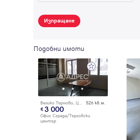
Изпращане
Подобни имоти
Велико Търново, Център
526 кв.м.
3 000
Офис Сграда/Търговски
център