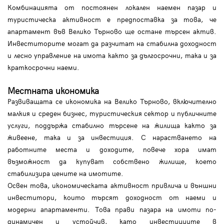
Комбинацията от постоянен локален наемен пазар и
туристическа активност е предпоставка за това, че
апартамент във Велико Търново ще остане търсен актив.
Инвеститорите могат да разчитат на стабилна доходност
и лесно управление на имота както за дългосрочни, така и за
краткосрочни наеми.
Местната икономика
Развиващата се икономика на Велико Търново, включително
малкия и среден бизнес, туристическия сектор и публичните
услуги, поддържа стабилно търсене на жилища както за
живеене, така и за инвестиция. С нарастването на
работните места и доходите, повече хора имат
възможност да купуват собствено жилище, което
стабилизира цените на имотите.
Освен това, икономическата активност привлича и външни
инвеститори, които търсят доходност от наеми и
модерни апартаменти. Това прави пазара на имоти по-
динамичен и устойчив, като инвестициите в