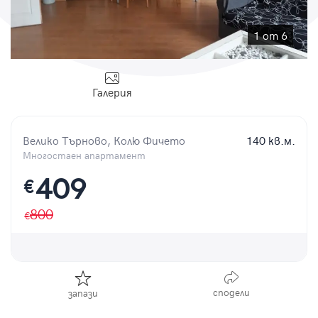
Парола
1 от 6
Галерия
Вход с имейл
Велико Търново, Колю Фичето
140 кв.м.
Забравена парола
Многостаен апартамент
Регистрация
409
€
800
сподели
запази