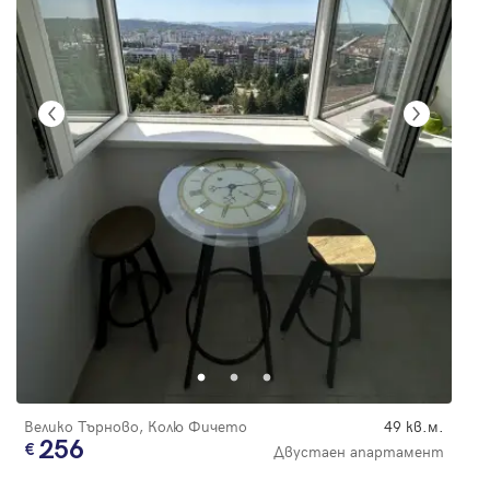
Велико Търново, Колю Фичето
49 кв.м.
256
Двустаен апартамент