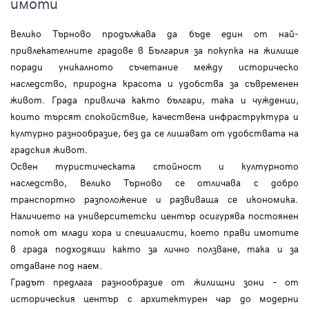
имоти
Велико Търново продължава да бъде един от най-
привлекателните градове в България за покупка на жилище
поради уникалното съчетание между историческо
наследство, природна красота и удобства за съвременен
живот. Града привлича както българи, така и чужденци,
които търсят спокойствие, качествена инфраструктура и
културно разнообразие, без да се лишават от удобствата на
градския живот.
Освен туристическата стойност и културното
наследство, Велико Търново се отличава с добро
транспортно разположение и развиваща се икономика.
Наличието на университетски център осигурява постоянен
поток от млади хора и специалисти, което прави имотите
в града подходящи както за лично ползване, така и за
отдаване под наем.
Градът предлага разнообразие от жилищни зони – от
историческия център с архитектурен чар до модерни