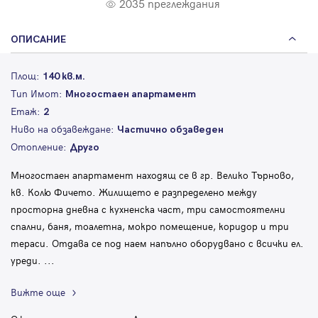
2035 преглеждания
ОПИСАНИЕ
Площ:
140 кв.м.
Тип Имот:
Многостаен апартамент
Етаж:
2
Ниво на обзавеждане:
Частично обзаведен
Отопление:
Друго
Многостаен апартамент находящ се в гр. Велико Търново,
кв. Колю Фичето. Жилището е разпределено между
просторна дневна с кухненска част, три самостоятелни
спални, баня, тоалетна, мокро помещение, коридор и три
тераси. Отдава се под наем напълно оборудвано с всички ел.
уреди.
...
Вижте още