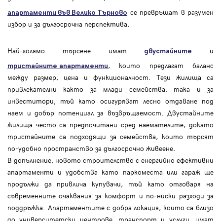
се превръщат в разумен
апартаменти във Велико Търново
избор и за дългосрочна перспектива.
Най‑голямо търсене имат
и
двустайните
, които предлагат баланс
тристайните апартаменти
между размер, цена и функционалност. Тези жилища са
привлекателни както за млади семейства, така и за
инвеститори, тъй като осигуряват лесно отдаване под
наем и добър потенциал за възвръщаемост. Двустайните
жилища често са предпочитани сред наемателите, докато
тристайните са подходящи за семейства, които търсят
по‑удобно пространство за дългосрочно живеене.
В допълнение, новото строителство с енергийно ефективни
апартаменти и удобства като паркоместа или гараж ще
продължи да привлича купувачи, тъй като отговаря на
съвременните очаквания за комфорт и по‑ниски разходи за
поддръжка. Апартаментите с добра локация, които са близо
до университетски центрове, транспорт и услуги, имат