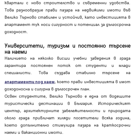
квартали с ново строителство и съвременни удобства.
Това разнообразие прави пазара на недвижими имоти във
Велико Търново стабилен и устойчив, като инвестицията в
апартамент тук носи сигурност и потенциал за дългосрочна
доходност.
Университети, туризъм и постоянно търсене
на наеми
Наличието на няколко висши учебни заведения в града
гарантира постоянен поток от студенти и млади
специалисти. Това създава стабилно търсене на
, което прави инвестицията в имот
апартаменти под наем
доходоносна и сигурна в дългосрочен план.
Освен студентите, Велико Търново е една от водещите
туристически дестинации в България. Историческият
център, архитектурните забележителности и природата
около града привличат хиляди посетители всяка година,
което допълнително стимулира пазара на краткосрочни
наеми и ваканционни имоти.