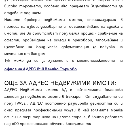
високо търсенето, особено ако предлагат възможности за
отдаване под наем.
Нашите брокери недвижими имоти, специализирали в
процеса на избор, договаряне и осъществяване на сделки с
имоти, ще ви съпътстват през целия процес - сравнение на
оферти, провеждане на огледи и преговори, запознаване и
изготвяне на юридическа документация за покупка на
мечтания от вас дом.
Тук може да се запознаете и с местоположението на
.
офиса на АДРЕС във Велико Търново
ОЩЕ ЗА АДРЕС НЕДВИЖИМИ ИМОТИ:
АДРЕС Недвижими имоти АД е най-голямата българска
агенция за недвижими имоти в България. От създаването си
през 1993г., АДРЕС постоянно разширява дейността си и
днес предлага професионални услуги в най-голямата мрежа
офиси на територията на цялата страна, в които работят
над 600 професионално обучени консултанти.