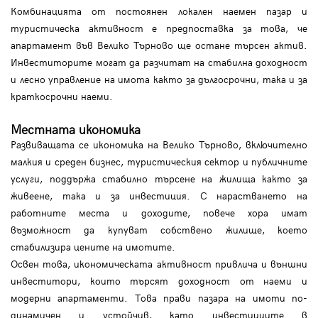
Комбинацията от постоянен локален наемен пазар и
туристическа активност е предпоставка за това, че
апартамент във Велико Търново ще остане търсен актив.
Инвеститорите могат да разчитат на стабилна доходност
и лесно управление на имота както за дългосрочни, така и за
краткосрочни наеми.
Местната икономика
Развиващата се икономика на Велико Търново, включително
малкия и среден бизнес, туристическия сектор и публичните
услуги, поддържа стабилно търсене на жилища както за
живеене, така и за инвестиция. С нарастването на
работните места и доходите, повече хора имат
възможност да купуват собствено жилище, което
стабилизира цените на имотите.
Освен това, икономическата активност привлича и външни
инвеститори, които търсят доходност от наеми и
модерни апартаменти. Това прави пазара на имоти по-
динамичен и устойчив, като инвестициите в