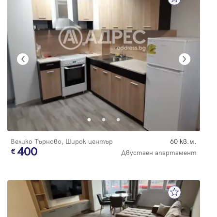
Велико Търново, Широк център
60 кв.м.
400
Двустаен апартамент