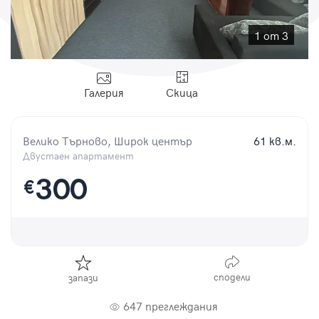
Парола
1 от 3
Галерия
Скица
Вход с имейл
Велико Търново, Широк център
61 кв.м.
Забравена парола
Двустаен апартамент
Регистрация
300
€
сподели
запази
647 преглеждания