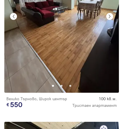
Велико Търново, Широк център
100 кв.м.
550
Тристаен апартамент