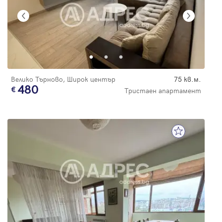
Велико Търново, Широк център
75 кв.м.
480
Тристаен апартамент