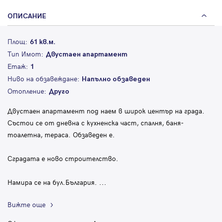
ОПИСАНИЕ
Площ:
61 кв.м.
Тип Имот:
Двустаен апартамент
Етаж:
1
Ниво на обзавеждане:
Напълно обзаведен
Отопление:
Друго
Двустаен апартамент под наем в широк център на града.
Състои се от дневна с кухненска част, спалня, баня-
тоалетна, тераса. Обзаведен е.
Сградата е ново строителство.
Намира се на бул.България.
...
Вижте още