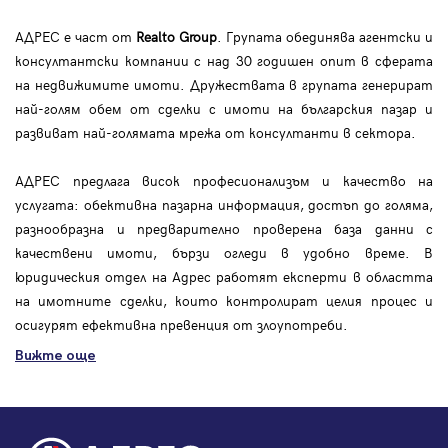
АДРЕС е част от
Realto Group
. Групата обединява агентски и
консултантски компании с над 30 годишен опит в сферата
на недвижимите имоти. Дружествата в групата генерират
най-голям обем от сделки с имоти на българския пазар и
развиват най-голямата мрежа от консултанти в сектора.
АДРЕС предлага висок професионализъм и качество на
услугата: обективна пазарна информация, достъп до голяма,
разнообразна и предварително проверена база данни с
качествени имоти, бързи огледи в удобно време. В
юридическия отдел на Адрес работят експерти в областта
на имотните сделки, които контролират целия процес и
осигурят ефективна превенция от злоупотреби.
Вижте още