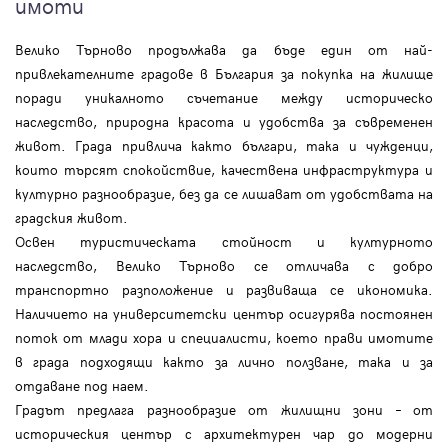
имоти
Велико Търново продължава да бъде един от най-
привлекателните градове в България за покупка на жилище
поради уникалното съчетание между историческо
наследство, природна красота и удобства за съвременен
живот. Града привлича както българи, така и чужденци,
които търсят спокойствие, качествена инфраструктура и
културно разнообразие, без да се лишават от удобствата на
градския живот.
Освен туристическата стойност и културното
наследство, Велико Търново се отличава с добро
транспортно разположение и развиваща се икономика.
Наличието на университетски център осигурява постоянен
поток от млади хора и специалисти, което прави имотите
в града подходящи както за лично ползване, така и за
отдаване под наем.
Градът предлага разнообразие от жилищни зони – от
историческия център с архитектурен чар до модерни