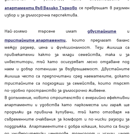
се превръщат в разумен
апартаменти във Велико Търново
избор и за дългосрочна перспектива.
Най‑голямо търсене имат
и
двустайните
, които предлагат баланс
тристайните апартаменти
между размер, цена и функционалност. Тези жилища са
привлекателни както за млади семейства, така и за
инвеститори, тъй като осигуряват лесно отдаване под
наем и добър потенциал за възвръщаемост. Двустайните
жилища често са предпочитани сред наемателите, докато
тристайните са подходящи за семейства, които търсят
по‑удобно пространство за дългосрочно живеене.
В допълнение, новото строителство с енергийно ефективни
апартаменти и удобства като паркоместа или гараж ще
продължи да привлича купувачи, тъй като отговаря на
съвременните очаквания за комфорт и по‑ниски разходи за
поддръжка. Апартаментите с добра локация, които са близо
до университетски центрове, транспорт и услуги, имат