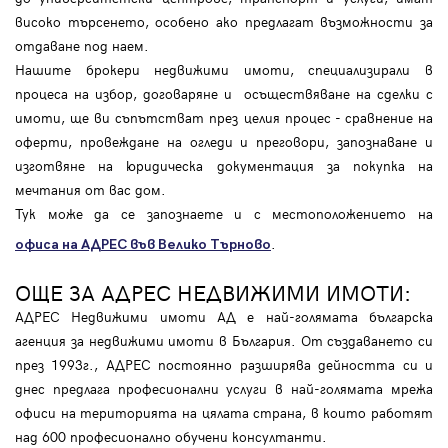
високо търсенето, особено ако предлагат възможности за
отдаване под наем.
Нашите брокери недвижими имоти, специализирали в
процеса на избор, договаряне и осъществяване на сделки с
имоти, ще ви съпътстват през целия процес - сравнение на
оферти, провеждане на огледи и преговори, запознаване и
изготвяне на юридическа документация за покупка на
мечтания от вас дом.
Тук може да се запознаете и с местоположението на
.
офиса на АДРЕС във Велико Търново
ОЩЕ ЗА АДРЕС НЕДВИЖИМИ ИМОТИ:
АДРЕС Недвижими имоти АД е най-голямата българска
агенция за недвижими имоти в България. От създаването си
през 1993г., АДРЕС постоянно разширява дейността си и
днес предлага професионални услуги в най-голямата мрежа
офиси на територията на цялата страна, в които работят
над 600 професионално обучени консултанти.