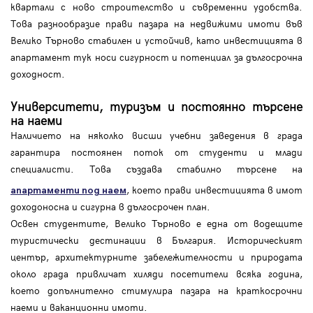
квартали с ново строителство и съвременни удобства.
Това разнообразие прави пазара на недвижими имоти във
Велико Търново стабилен и устойчив, като инвестицията в
апартамент тук носи сигурност и потенциал за дългосрочна
доходност.
Университети, туризъм и постоянно търсене
на наеми
Наличието на няколко висши учебни заведения в града
гарантира постоянен поток от студенти и млади
специалисти. Това създава стабилно търсене на
, което прави инвестицията в имот
апартаменти под наем
доходоносна и сигурна в дългосрочен план.
Освен студентите, Велико Търново е една от водещите
туристически дестинации в България. Историческият
център, архитектурните забележителности и природата
около града привличат хиляди посетители всяка година,
което допълнително стимулира пазара на краткосрочни
наеми и ваканционни имоти.