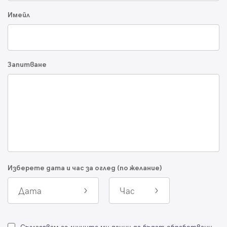
Имейл
Запитване
Изберете дата и час за оглед (по желание)
Дата
Час
Съгласявам се личните ми данни да бъдат обработвани