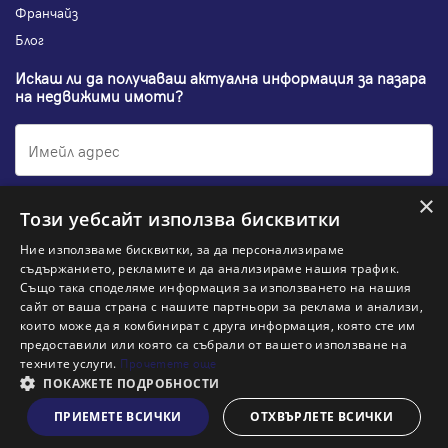
Франчайз
Блог
Искаш ли да получаваш актуална информация за пазара
на недвижими имоти?
×
Абонирам се
Този уебсайт използва бисквитки
Ние използваме бисквитки, за да персонализираме
съдържанието, рекламите и да анализираме нашия трафик.
Също така споделяме информация за използването на нашия
НАЙ-ПОПУЛЯРНИ ТЪРСЕНИЯ:
сайт от ваша страна с нашите партньори за реклама и анализи,
които може да я комбинират с друга информация, която сте им
Общи условия
Политика за "бисквитки"
предоставили или която са събрали от вашето използване на
Политики за поверителност
Политика по качеството
техните услуги.
Прочетете още
Информация по ЗЗЛПСПООИН
ПОКАЖЕТЕ ПОДРОБНОСТИ
Заяви оглед
ПРИЕМЕТЕ ВСИЧКИ
ОТХВЪРЛЕТЕ ВСИЧКИ
© 2026 Адрес, All rights reserved. Website by
& VJSoft
Kipo