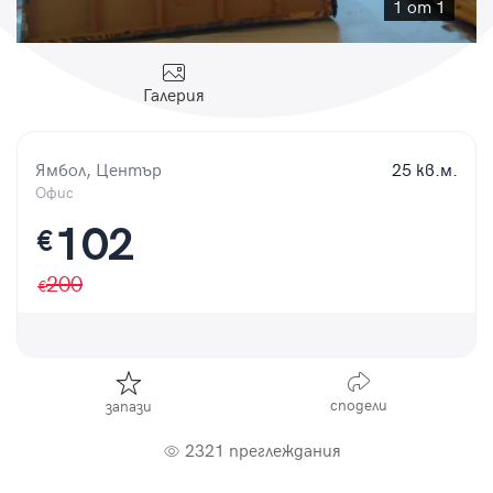
Парола
1 от 1
Галерия
Вход с имейл
Ямбол, Център
25 кв.м.
Офис
Забравена парола
102
€
Регистрация
200
сподели
запази
2321 преглеждания