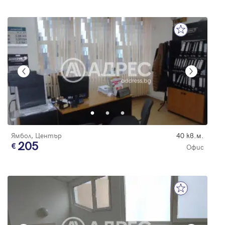
Ямбол, Център
40 кв.м.
205
Офис