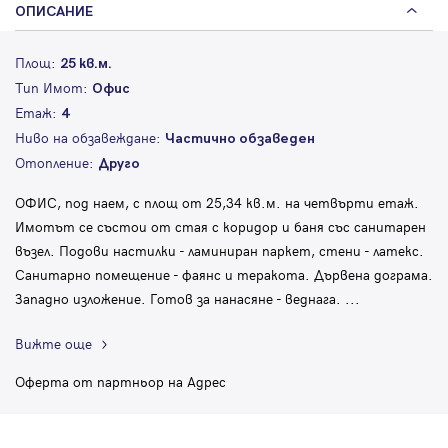
ОПИСАНИЕ
Площ:
25 кв.м.
Тип Имот:
Офис
Етаж:
4
Ниво на обзавеждане:
Частично обзаведен
Отопление:
Друго
ОФИС, под наем, с площ от 25,34 кв.м. на четвърти етаж.
Имотът се състои от стая с коридор и баня със санитарен
възел. Подови настилки - ламиниран паркет, стени - латекс.
Санитарно помещение - фаянс и теракота. Дървена дограма.
Западно изложение. Готов за нанасяне - веднага.
...
Вижте още
Оферта от партньор на Адрес