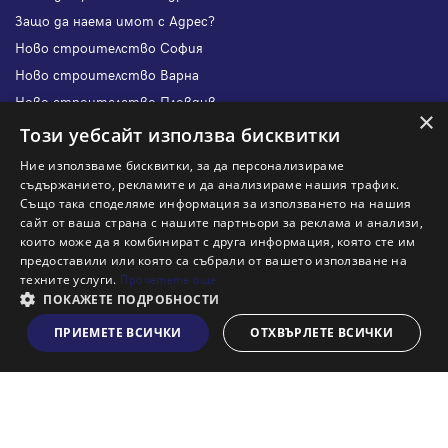
Защо да наема имот с Адрес?
Ново строителство София
Ново строителство Варна
Ново строителство Пловдив
×
Ново строителство Бургас
Този уебсайт използва бисквитки
Защо да продам имот с Адрес?
Ние използваме бисквитки, за да персонализираме
Защо да отдам имот с Адрес?
съдържанието, рекламите и да анализираме нашия трафик.
Също така споделяме информация за използването на нашия
Наши офиси
сайт от ваша страна с нашите партньори за реклама и анализи,
Кариери
които може да я комбинират с друга информация, която сте им
предоставили или която са събрали от вашето използване на
Кои сме ние?
техните услуги.
Прочетете още
Франчайз
ПОКАЖЕТЕ ПОДРОБНОСТИ
Блог
ПРИЕМЕТЕ ВСИЧКИ
ОТХВЪРЛЕТЕ ВСИЧКИ
Виж на картата
Искаш ли да получаваш актуална информация за пазара
на недвижими имоти?