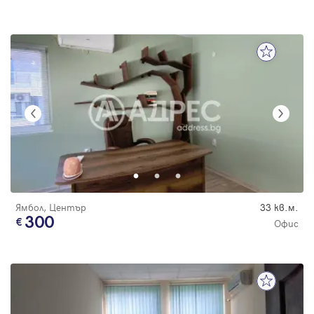
Ямбол, Център
33 кв.м.
300
Офис