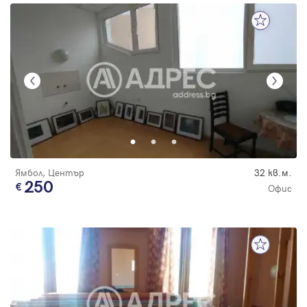
Ямбол, Център
32 кв.м.
250
Офис