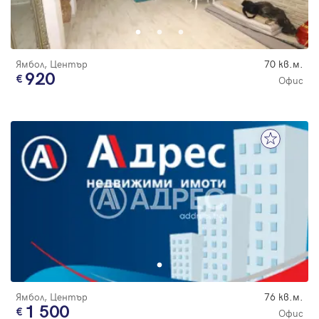
Парола
Ямбол, Център
70 кв.м.
920
Офис
Вход с имейл
Забравена парола
Регистрация
Ямбол, Център
76 кв.м.
1 500
Офис