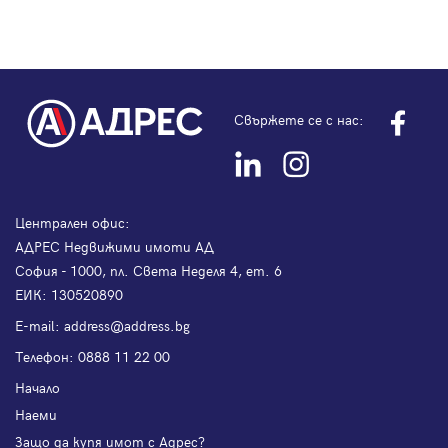
Свържете се с нас:
Централен офис:
АДРЕС Недвижими имоти АД
София - 1000, пл. Света Неделя 4, ет. 6
ЕИК: 130520890
Е-mail:
address@address.bg
Телефон:
0888 11 22 00
Начало
Наеми
Защо да купя имот с Адрес?