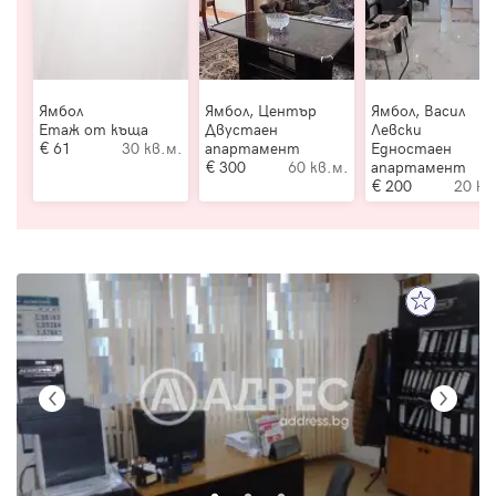
Ямбол
Ямбол, Център
Ямбол, Васил
Етаж от къща
Двустаен
Левски
61
30 кв.м.
апартамент
Едностаен
300
60 кв.м.
апартамент
200
20 кв