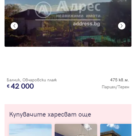
Балчик, Овчаровски плаж
475 кв.м.
42 000
Парцел/Терен
Купувачите харесват още