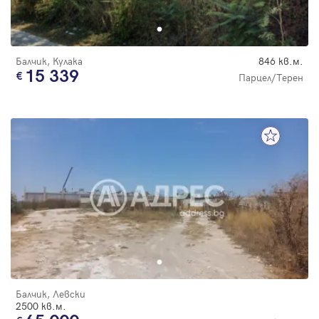
Балчик, Кулака
846 кв.м.
15 339
Парцел/Терен
Балчик, Левски
2500 кв.м.