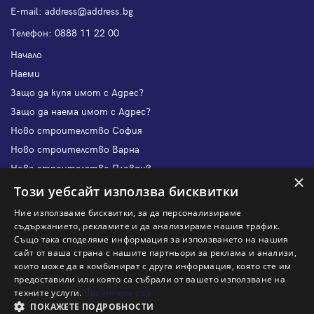
Е-mail:
address@address.bg
Телефон:
0888 11 22 00
Начало
Наеми
Защо да купя имот с Адрес?
Защо да наема имот с Адрес?
Ново строителство София
Ново строителство Варна
Ново строителство Пловдив
×
Ново строителство Бургас
Този уебсайт използва бисквитки
Защо да продам имот с Адрес?
Ние използваме бисквитки, за да персонализираме
Защо да отдам имот с Адрес?
съдържанието, рекламите и да анализираме нашия трафик.
Също така споделяме информация за използването на нашия
Наши офиси
сайт от ваша страна с нашите партньори за реклама и анализи,
Кариери
които може да я комбинират с друга информация, която сте им
предоставили или която са събрали от вашето използване на
Кои сме ние?
техните услуги.
Прочетете още
Франчайз
ПОКАЖЕТЕ ПОДРОБНОСТИ