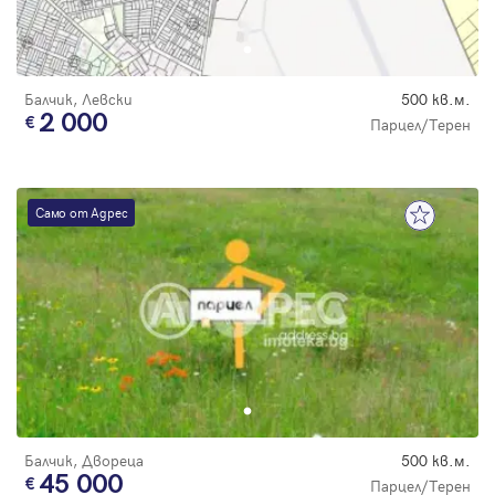
Парола
Балчик, Левски
500 кв.м.
2 000
Парцел/Терен
Вход с имейл
Само от Адрес
Забравена парола
Регистрация
Балчик, Двореца
500 кв.м.
45 000
Парцел/Терен