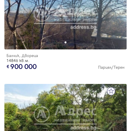
Балчик, Двореца
14846 кв.м.
900 000
Парцел/Терен