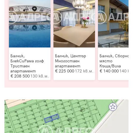
Балчик,
Балчик, Център
Балчик, Сборно
БлекСиРама голф
Многостаен
място
Тристаен
апартамент
Къща/Вила
апартамент
225 000
172 кв.м.
140 000
140 кв
208 500
130 кв.м.