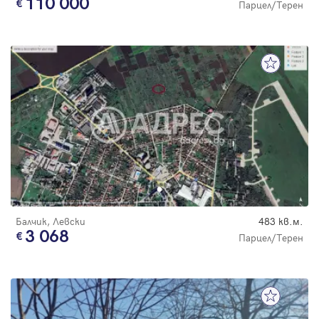
110 000
Парцел/Терен
Балчик, Левски
483 кв.м.
3 068
Парцел/Терен