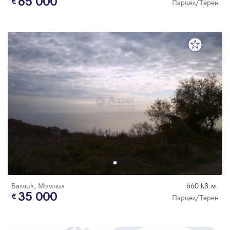
65 000
Парцел/Терен
Балчик, Момчил
660 кв.м.
35 000
Парцел/Терен