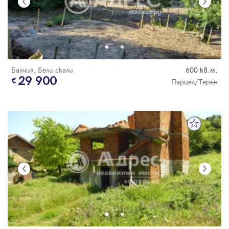
Балчик, Бели скали
600 кв.м.
29 900
Парцел/Терен