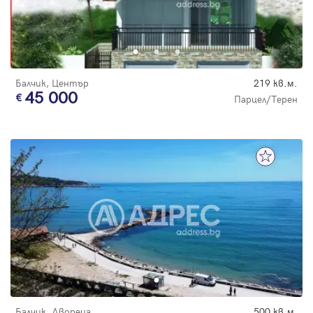
Балчик, Център
219 кв.м.
45 000
Парцел/Терен
Балчик, Двореца
500 кв.м.