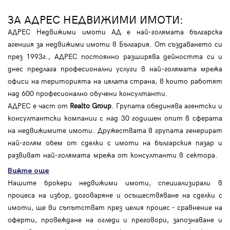
ЗА АДРЕС НЕДВИЖИМИ ИМОТИ:
АДРЕС Недвижими имоти АД е най-голямата българска
агенция за недвижими имоти в България. От създаването си
през 1993г., АДРЕС постоянно разширява дейността си и
днес предлага професионални услуги в най-голямата мрежа
офиси на територията на цялата страна, в които работят
над 600 професионално обучени консултанти.
АДРЕС е част от
Realto Group
. Групата обединява агентски и
консултантски компании с над 30 годишен опит в сферата
на недвижимите имоти. Дружествата в групата генерират
най-голям обем от сделки с имоти на българския пазар и
развиват най-голямата мрежа от консултанти в сектора.
Вижте още
Нашите брокери недвижими имоти, специализирали в
процеса на избор, договаряне и осъществяване на сделки с
имоти, ще ви съпътстват през целия процес - сравнение на
оферти, провеждане на огледи и преговори, запознаване и