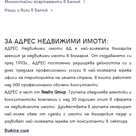
Многостайни апартаменти в Балчик
Къщи и вили в Балчик
ЗА АДРЕС НЕДВИЖИМИ ИМОТИ:
АДРЕС Недвижими имоти АД е най-голямата българска
агенция за недвижими имоти в България. От създаването си
през 1993г., АДРЕС постоянно разширява дейността си и
днес предлага професионални услуги в най-голямата мрежа
офиси на територията на цялата страна, в които работят
над 600 професионално обучени консултанти.
АДРЕС е част от
Realto Group
. Групата обединява агентски и
консултантски компании с над 30 годишен опит в сферата
на недвижимите имоти. Дружествата в групата генерират
най-голям обем от сделки с имоти на българския пазар и
развиват най-голямата мрежа от консултанти в сектора.
Вижте още