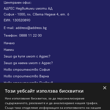
Централен офис:
АДРЕС Недвижими имоти АД
София - 1000, пл. Света Неделя 4, ет. 6
ЕИК: 130520890
Е-mail:
address@address.bg
Телефон:
0888 11 22 00
Начало
Наеми
Защо да купя имот с Адрес?
Защо да наема имот с Адрес?
Ново строителство София
Ново строителство Варна
Ново строителство Пловдив
×
Ново строителство Бургас
Този уебсайт използва бисквитки
Защо да продам имот с Адрес?
Ние използваме бисквитки, за да персонализираме
Защо да отдам имот с Адрес?
съдържанието, рекламите и да анализираме нашия трафик.
Също така споделяме информация за използването на нашия
Наши офиси