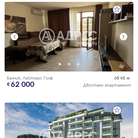
Балчик, Лайтхаус Голф
68 кв.м.
62 000
Двустаен апартамент