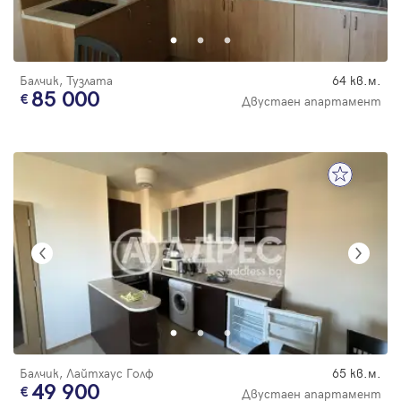
Парола
Балчик, Тузлата
64 кв.м.
85 000
Двустаен апартамент
Вход с имейл
Забравена парола
Регистрация
Балчик, Лайтхаус Голф
65 кв.м.
49 900
Двустаен апартамент