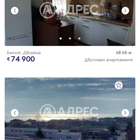
Балчик, Двореца
68 кв.м.
74 900
Двустаен апартамент