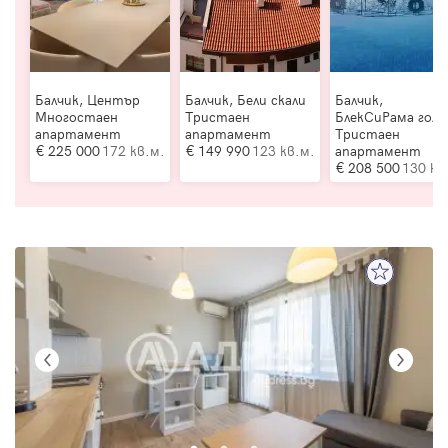
Балчик, Център
Балчик, Бели скали
Балчик,
Многостаен
Тристаен
БлекСиРама голф
апартамент
апартамент
Тристаен
225 000
172 кв.м.
149 990
123 кв.м.
апартамент
208 500
130 кв