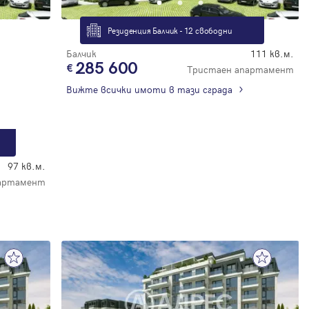
Резиденция Балчик - 12 свободни
Балчик
111 кв.м.
285 600
Тристаен апартамент
Вижте всички имоти в тази сграда
97 кв.м.
партамент