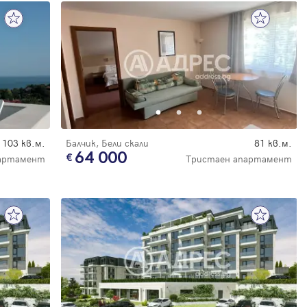
103 кв.м.
Балчик, Бели скали
81 кв.м.
64 000
партамент
Тристаен апартамент