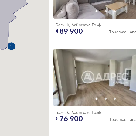
Благодарим ви! Очаквайте скоро да се свържем с вас!
регистрацията.
Имейл
Парола
Балчик, Лайтхаус Голф
89 900
Тристаен а
5
Вход с имейл
Забравена парола
Регистрация
Балчик, Лайтхаус Голф
76 900
Тристаен а