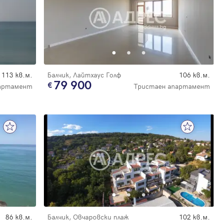
113 кв.м.
Балчик, Лайтхаус Голф
106 кв.м.
79 900
партамент
Тристаен апартамент
86 кв.м.
Балчик, Овчаровски плаж
102 кв.м.