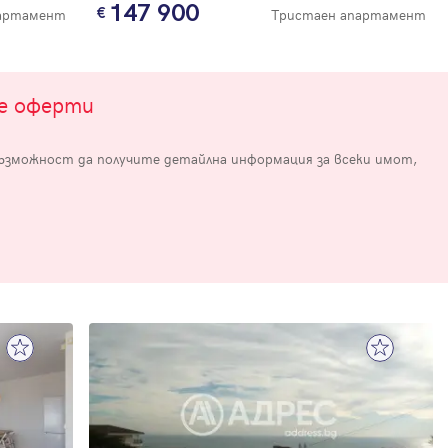
147 900
партамент
Тристаен апартамент
те оферти
възможност да получите детайлна информация за всеки имот,
е