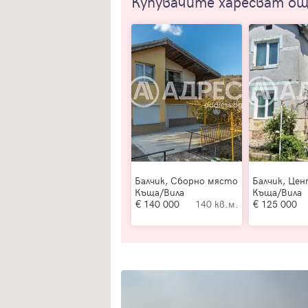
Купувачите харесват о
Балчик, Сборно място
Балчик, Це
Къща/Вила
Къща/Вила
140 000
140 кв.м.
125 000