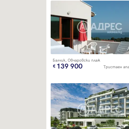
Балчик, Овчаровски плаж
139 900
Тристаен а