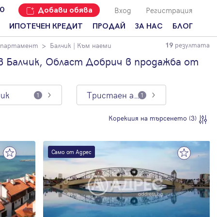
Вход
Регистрация
00
Добави обява
ИПОТЕЧЕН КРЕДИТ
ПРОДАЙ
ЗА НАС
БЛОГ
резултата
апартамент
Балчик
| Към наеми
19
Добави
Наши офиси
За продавачи
обява
 Балчик, Област Добрич в продажба от
Кариери
За купувачи
Защо да
продам
Кои сме ние?
Ипотечно
имот с
кредитиране
чик
Тристаен апартамент
1
1
Адрес?
Мениджмънт
За
Корекция на търсенето (3)
наемодатели
Address Run
За
Франчайз
наематели
Само от Адрес
Често
Анализ на
задавани
пазара
въпроси
Новини