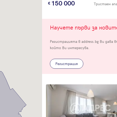
150 000
Тристаен а
Научете първи за нови
Регистрацията в address.bg Ви дава 
Вход
който Ви интересува.
Влезте с профила си, за да разгледате повече снимки и да получит
по-подробна информация.
Регистрация
Продължи с Facebook
Продължи с Google
Успех!
Успех!
или влезте с имейл
Благодарим ви! Проверете имейл адрес си, за да активирате