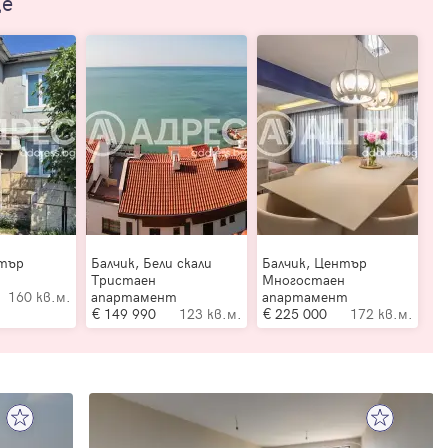
ще
нтър
Балчик, Бели скали
Балчик, Център
Тристаен
Многостаен
160 кв.м.
апартамент
апартамент
149 990
123 кв.м.
225 000
172 кв.м.