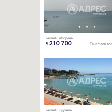
Балчик, Двореца
210 700
Тристаен а
Балчик, Тузлата