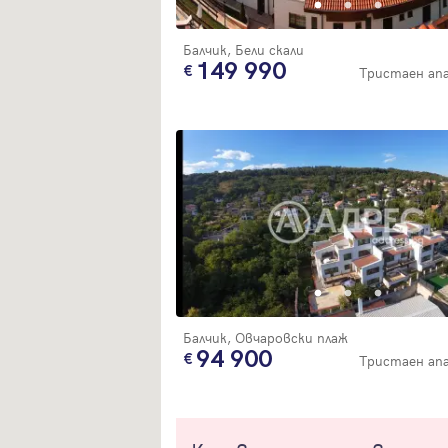
Балчик, Бели скали
149 990
Тристаен а
Балчик, Овчаровски плаж
94 900
Тристаен а