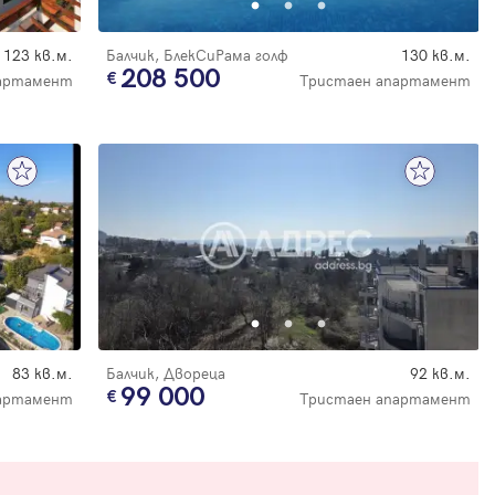
123 кв.м.
Балчик, БлекСиРама голф
130 кв.м.
208 500
партамент
Тристаен апартамент
83 кв.м.
Балчик, Двореца
92 кв.м.
99 000
партамент
Тристаен апартамент