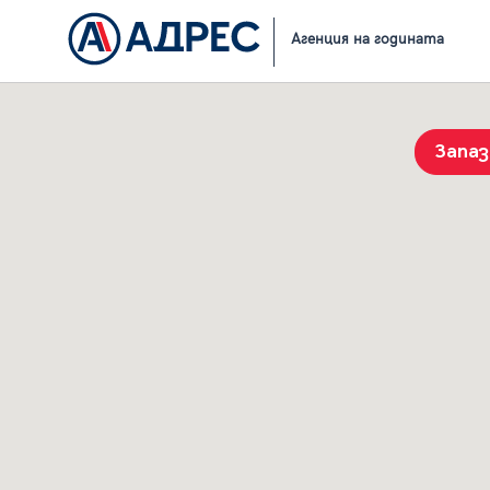
Начало
Резултати от търсене
Агенция на годината
Запа
История на търсенията